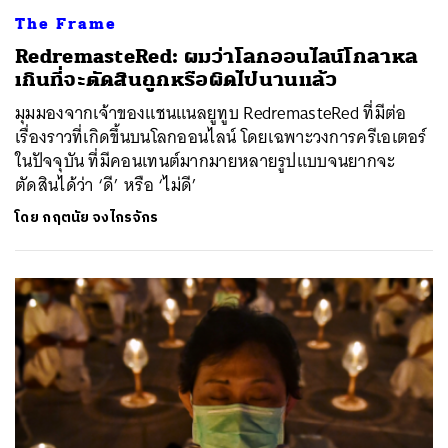
The Frame
RedremasteRed: ผมว่าโลกออนไลน์โกลาหล
เกินที่จะตัดสินถูกหรือผิดไปนานแล้ว
มุมมองจากเจ้าของแชนแนลยูทูบ RedremasteRed ที่มีต่อ
เรื่องราวที่เกิดขึ้นบนโลกออนไลน์ โดยเฉพาะวงการครีเอเตอร์
ในปัจจุบัน ที่มีคอนเทนต์มากมายหลายรูปแบบจนยากจะ
ตัดสินได้ว่า ‘ดี’ หรือ ‘ไม่ดี’
โดย
กฤตนัย จงไกรจักร
ค้นหา
SHARE
TWEET
LINE
EMAIL