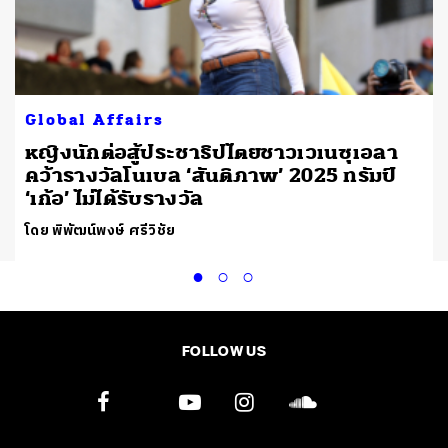
Global Affairs
หญิงนักต่อสู้ประชาธิปไตยชาวเวเนซุเอลา
ย
คว้ารางวัลโนเบล ‘สันติภาพ’ 2025 ทรัมป์
‘เก้อ’ ไม่ได้รับรางวัล
โดย พิพัฒน์พงษ์ ศรีวิชัย
FOLLOW US