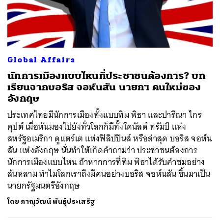
Global Affairs
นักการเมืองแบบไหนที่ประชาชนต้องการ? บท
เรียนจากบอริส จอห์นสัน นายกฯ คนใหม่ของ
อังกฤษ
ประเทศไทยมีนักการเมืองทั้งแบบทิม พิธา และปารีณา ไกร
คุปต์ เมื่อหันมองไปยังทั่วโลกก็มีทั้งโดนัลด์ ทรัมป์ แห่ง
สหรัฐอเมริกา ดูแตร์เต แห่งฟิลิปปินส์ หรือล่าสุด บอริส จอห์น
สัน แห่งอังกฤษ นั่นทำให้เกิดคำถามว่า ประชาชนต้องการ
นักการเมืองแบบไหน ถ้าหากการที่ทิม พิธาได้รับคำชมอย่าง
ล้นหลาม ทำไมโลกเราถึงมีคนอย่างบอริส จอห์นสัน ขึ้นมาเป็น
นายกรัฐมนตรีอังกฤษ
โดย
ภาณุวัฒน์ พันธุ์ประเสริฐ