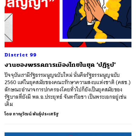
District 99
​งานของพรรคการเมืองไทยในยุค ‘ปฏิรูป’
ปัจจุบันเรามีรัฐธรรมนูญฉบับใหม่ นั่นคือรัฐธรรมนูญฉบับ
2560 แต่ในยุคสมัยของคณะรักษาความสงบแห่งชาติ (คสช.)
ลักษณะอำนาจการปกครองโดยทั่วไปก็ยังเป็นยุคสมัยของ
รัฐบาลที่ยังมี พล.อ.ประยุทธ์ จันทร์โอชา เป็นพระเอกอยู่เช่น
เดิม
โดย
ภาณุวัฒน์ พันธุ์ประเสริฐ