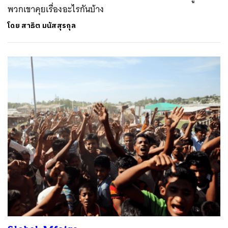
พวกเขาคุยเรื่องอะไรกันบ้าง
โดย
สาธิต มนัสสุรกุล