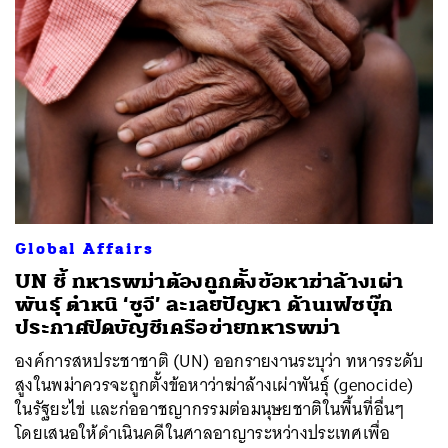
Global Affairs
UN ชี้ ทหารพม่าต้องถูกตั้งข้อหาฆ่าล้างเผ่า
พันธุ์ ตำหนิ ‘ซูจี’ ละเลยปัญหา ด้านเฟซบุ๊ก
ประกาศปิดบัญชีเครือข่ายทหารพม่า
องค์การสหประชาชาติ (UN) ออกรายงานระบุว่า ทหารระดับ
สูงในพม่าควรจะถูกตั้งข้อหาว่าฆ่าล้างเผ่าพันธุ์ (genocide)
ในรัฐยะไข่ และก่ออาชญากรรมต่อมนุษยชาติในพื้นที่อื่นๆ
โดยเสนอให้ดำเนินคดีในศาลอาญาระหว่างประเทศเพื่อ