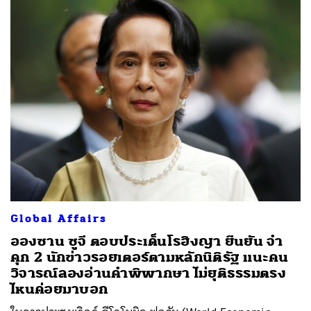
Global Affairs
อองซาน ซูจี ตอบประเด็นโรฮิงญา ยืนยัน จำ
คุก 2 นักข่าวรอยเตอร์ตามหลักนิติรัฐ แนะคน
วิจารณ์ลองอ่านคำพิพากษา ไม่ยุติธรรมตรง
ไหนค่อยมาบอก