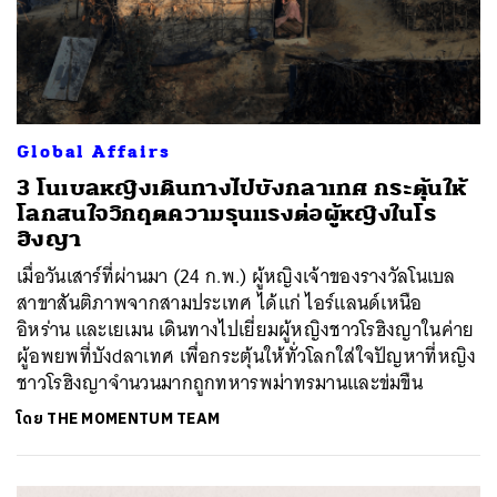
Global Affairs
3 โนเบลหญิงเดินทางไปบังกลาเทศ กระตุ้นให้
โลกสนใจวิกฤตความรุนแรงต่อผู้หญิงในโร
ฮิงญา
เมื่อวันเสาร์ที่ผ่านมา (24 ก.พ.) ผู้หญิงเจ้าของรางวัลโนเบล
สาขาสันติภาพจากสามประเทศ ได้แก่ ไอร์แลนด์เหนือ
อิหร่าน และเยเมน เดินทางไปเยี่ยมผู้หญิงชาวโรฮิงญาในค่าย
ผู้อพยพที่บังdลาเทศ เพื่อกระตุ้นให้ทั่วโลกใส่ใจปัญหาที่หญิง
ชาวโรฮิงญาจำนวนมากถูกทหารพม่าทรมานและข่มขืน
โดย
THE MOMENTUM TEAM