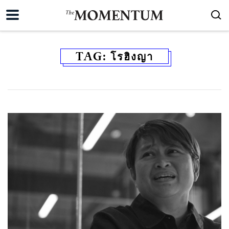
TAG:
โรฮิงญา