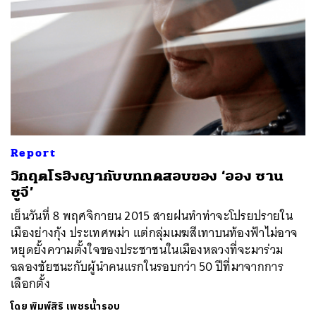
Report
วิกฤตโรฮิงญากับบททดสอบของ ‘ออง ซาน
ซูจี’
เย็นวันที่ 8 พฤศจิกายน 2015 สายฝนทำท่าจะโปรยปรายใน
เมืองย่างกุ้ง ประเทศพม่า แต่กลุ่มเมฆสีเทาบนท้องฟ้าไม่อาจ
หยุดยั้งความตั้งใจของประชาชนในเมืองหลวงที่จะมาร่วม
ฉลองชัยชนะกับผู้นำคนแรกในรอบกว่า 50 ปีที่มาจากการ
เลือกตั้ง
โดย
พิมพ์สิริ เพชรน้ำรอบ