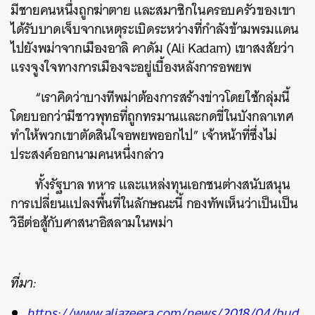
มีชายคนหนึ่งถูกฆ่าตาย และสมาชิกในครอบครัวของเขา
ได้รับบาดเจ็บจากเหตุระเบิดระหว่างที่กำลังข้ามพรมแดน
ไปยังพม่าจากเมืองอาลิ คาดัม (Ali Kadam) เขาสงสัยว่า
แรงจูงใจทางการเมืองจะอยู่เบื้องหลังการอพยพ
“เราคิดว่าบางทีพม่าต้องการสร้างข่าวโดยใช้กลุ่มนี้
โดยบอกว่ามีชาวพุทธที่ถูกทรมานและกดขี่ในบังกลาเทศ
ทำให้พวกเขาตัดสินใจอพยพออกไป” เจ้าหน้าที่ซึ่งไม่
ประสงค์ออกนามคนหนึ่งกล่าว
ทั้งรัฐบาล ทหาร และแหล่งทุนเอกชนต่างสนับสนุน
การเปลี่ยนแปลงพื้นที่ในลักษณะนี้ กองทัพเห็นว่าเป็นเป็น
ค้นหา
วิธีต่อสู้กับศาสนาอิสลามในพม่า
SHARE
TWEET
LINE
EMAIL
ที่มา:
https://www.aljazeera.com/news/2018/04/bud