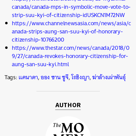
canada/canada-mps-in-symbolic-move-vote-to-
strip-suu-kyi-of-citizenship-idUSKCN1M72NW
https://www.channelnewsasia.com/news/asia/c
anada-strips-aung-san-suu-kyi-of-honorary-
citizenship-10766200
https://www.thestar.com/news/canada/2018/0
9/27/canada-revokes-honorary-citizenship-for-
aung-san-suu-kyi.html
Tags:
แคนาดา
,
ออง ซาน ซูจี
,
โรฮิงญา
,
ฆ่าล้างเผ่าพันธุ์
AUTHOR