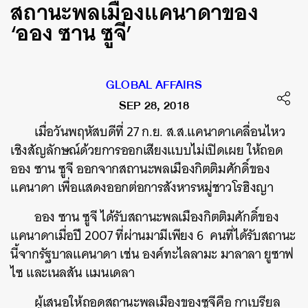
สถานะพลเมืองแคนาดาของ
‘ออง ซาน ซูจี’
GLOBAL AFFAIRS
SEP 28, 2018
เมื่อวันพฤหัสบดีที่ 27 ก.ย. ส.ส.แคนาดาเคลื่อนไหว
เชิงสัญลักษณ์ด้วยการออกเสียงแบบไม่เปิดเผย ให้ถอด
ออง ซาน ซูจี ออกจากสถานะพลเมืองกิตติมศักดิ์ของ
แคนาดา เพื่อแสดงออกต่อการสังหารหมู่ชาวโรฮิงญา
ออง ซาน ซูจี ได้รับสถานะพลเมืองกิตติมศักดิ์ของ
แคนาดาเมื่อปี 2007 ที่ผ่านมามีเพียง 6 คนที่ได้รับสถานะ
นี้จากรัฐบาลแคนาดา เช่น องค์ทะไลลามะ มาลาลา ยูซาฟ
ไซ และเนลสัน แมนเดลา
ผู้เสนอให้ถอดสถานะพลเมืองของซูจีคือ กาเบรียล