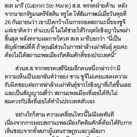
สเท มารี (Gabriel Ste Marie) ส.ส. พรรคฝ่ายค้าน หลัง
จากนายกรัฐมนตรีจัสติน ทรูโด ให้สัมภาษณ์เมื่อวันพุธที่
26 กันยายนว่า เขาเปิดกว้างในการถอดสถานะนี้ของซูจี
แต่เขาคิดว่า ทำแบบนี้ ไม่ได้ช่วยให้วิกฤตโรฮิงญาในพม่า
สิ้นสุด หลังทราบผลการโหวต สเท มารีบอกว่า “นี่เป็น
สัญลักษณ์ที่ดี ถ้าคุณมีส่วนในการฆ่าล้างเผ่าพันธุ์ คุณจะ
ต้องไม่ได้สถานะพลเมืองกิตติมศักดิ์ของประเทศนี้”
ส่วนส.ส.จากพรรคเสรีนิยมอีกคนหนึ่งกล่าวว่า มี
ความเห็นเป็นเอกฉันท์ว่าออง ซาน ซูจีไม่เคยแสดงความ
รับผิดชอบต่อการฆ่าล้างเผ่าพันธุ์ชาวโรฮิงญาที่เกิดขึ้นเลย
และเป็นสัญญาณที่ว่า สถานะพลเมืองที่เธอได้รับไม่
สมควรกับสิ่งที่เธอได้ทำในประเทศตัวเอง
อย่างไรก็ตาม ความเคลื่อนไหวนี้ไม่มีผลทันที
เนื่องจากการมอบสถานะพลเมืองกิตติมศักดิ์ต้องได้รับการ
เห็นชอบจากทั้งสภาผู้แทนราษฎรและวุฒิสภา