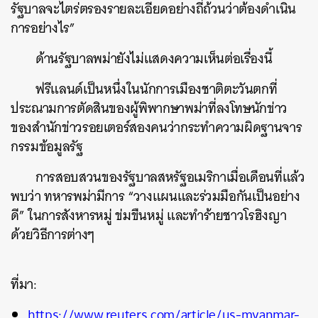
รัฐบาลจะไตร่ตรองรายละเอียดอย่างถี่ถ้วนว่าต้องดำเนิน
การอย่างไร”
ด้านรัฐบาลพม่ายังไม่แสดงความเห็นต่อเรื่องนี้
ค้นหา
SHARE
TWEET
LINE
EMAIL
ฟรีแลนด์เป็นหนึ่งในนักการเมืองชาติตะวันตกที่
ประณามการตัดสินของผู้พิพากษาพม่าที่ลงโทษนักข่าว
ของสำนักข่าวรอยเตอร์สองคนว่ากระทำความผิดฐานจาร
กรรมข้อมูลรัฐ
การสอบสวนของรัฐบาลสหรัฐอเมริกาเมื่อเดือนที่แล้ว
พบว่า ทหารพม่ามีการ “วางแผนและร่วมมือกันเป็นอย่าง
ดี” ในการสังหารหมู่ ข่มขืนหมู่ และทำร้ายชาวโรฮิงญา
ด้วยวิธีการต่างๆ
ที่มา:
https://www.reuters.com/article/us-myanmar-