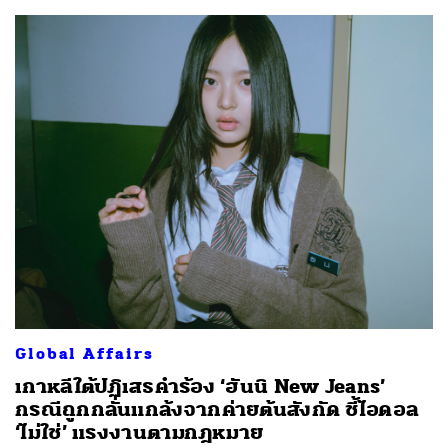
Global Affairs
เกาหลีใต้ปฏิเสธคำร้อง ‘ฮันนิ New Jeans’
กรณีถูกกลั่นแกล้งจากค่ายต้นสังกัด ชี้ไอดอล
‘ไม่ใช่’ แรงงานตามกฎหมาย