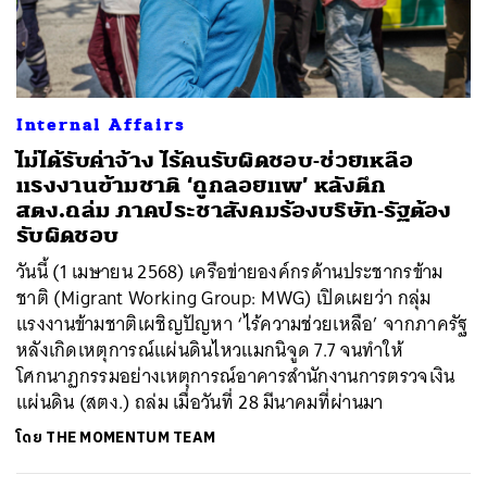
Internal Affairs
ไม่ได้รับค่าจ้าง ไร้คนรับผิดชอบ-ช่วยเหลือ
แรงงานข้ามชาติ ‘ถูกลอยแพ’ หลังตึก
สตง.ถล่ม ภาคประชาสังคมร้องบริษัท-รัฐต้อง
รับผิดชอบ
วันนี้ (1 เมษายน 2568) เครือข่ายองค์กรด้านประชากรข้าม
ชาติ (Migrant Working Group: MWG) เปิดเผยว่า กลุ่ม
แรงงานข้ามชาติเผชิญปัญหา ‘ไร้ความช่วยเหลือ’ จากภาครัฐ
หลังเกิดเหตุการณ์แผ่นดินไหวแมกนิจูด 7.7 จนทำให้
โศกนาฏกรรมอย่างเหตุการณ์อาคารสำนักงานการตรวจเงิน
แผ่นดิน (สตง.) ถล่ม เมื่อวันที่ 28 มีนาคมที่ผ่านมา
โดย
THE MOMENTUM TEAM