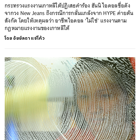
กระทรวงแรงงานเกาหลีใต้ปฏิเสธคำร้อง ฮันนิ ไอดอลชื่อดัง
จากวง New Jeans ถึงกรณีการกลั่นแกล้งจาก HYPE ค่ายต้น
สังกัด โดยให้เหตุผลว่า อาชีพไอดอล ‘ไม่ใช่’ แรงงานตาม
กฎหมายแรงงานของเกาหลีใต้
โดย
อัยย์ลดา แซ่โค้ว