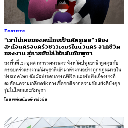
Feature
“เราไม่เคยมองคนไทยเป็นศัตรูเลย” เสียง
สะท้อนครอบครัวชาวเขมรในนวนคร จากชีวิต
แรงงาน สู่การขับไล่ให้กลับกัมพูชา
ลงพื้นที่เขตอุตสาหกรรมนวนคร จังหวัดปทุมธานี พูดคุยกับ
ครอบครัวแรงงานกัมพูชาที่เข้ามาทำงานอย่างถูกกฎหมายใน
ประเทศไทย สัมผัสประสบการณ์ชีวิต และรับฟังเรื่องราวที่
สะท้อนความเกลียดชังทางเชื้อชาติจากความขัดแย้งที่ยังคุก
รุ่นในไทยและกัมพูชา
โดย
พิพัฒน์พงษ์ ศรีวิชัย