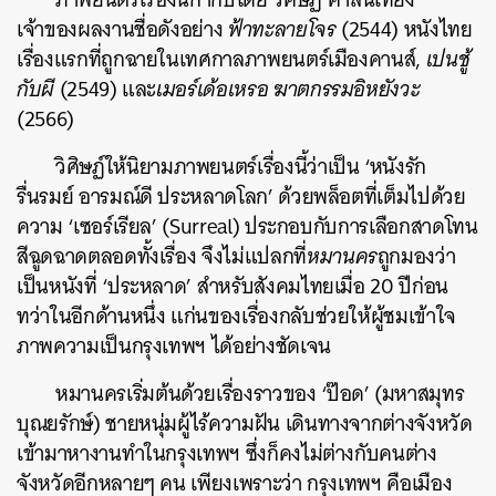
เจ้าของผลงานชื่อดังอย่าง
ฟ้าทะลายโจร
(2544) หนังไทย
เรื่องแรกที่ถูกฉายในเทศกาลภาพยนตร์เมืองคานส์,
เปนชู้
กับผี
(2549) และ
เมอร์เด้อเหรอ ฆาตกรรมอิหยังวะ
(2566)
วิศิษฏ์ให้นิยามภาพยนตร์เรื่องนี้ว่าเป็น ‘หนังรัก
รื่นรมย์ อารมณ์ดี ประหลาดโลก’ ด้วยพล็อตที่เต็มไปด้วย
ความ ‘เซอร์เรียล’ (Surreal) ประกอบกับการเลือกสาดโทน
สีฉูดฉาดตลอดทั้งเรื่อง จึงไม่แปลกที่
หมานคร
ถูกมองว่า
เป็นหนังที่ ‘ประหลาด’ สำหรับสังคมไทยเมื่อ 20 ปีก่อน
ทว่าในอีกด้านหนึ่ง แก่นของเรื่องกลับช่วยให้ผู้ชมเข้าใจ
ภาพความเป็นกรุงเทพฯ ได้อย่างชัดเจน
หมานครเริ่มต้นด้วยเรื่องราวของ ‘ป๊อด’ (มหาสมุทร
บุณยรักษ์) ชายหนุ่มผู้ไร้ความฝัน เดินทางจากต่างจังหวัด
เข้ามาหางานทำในกรุงเทพฯ ซึ่งก็คงไม่ต่างกับคนต่าง
จังหวัดอีกหลายๆ คน เพียงเพราะว่า กรุงเทพฯ คือเมือง