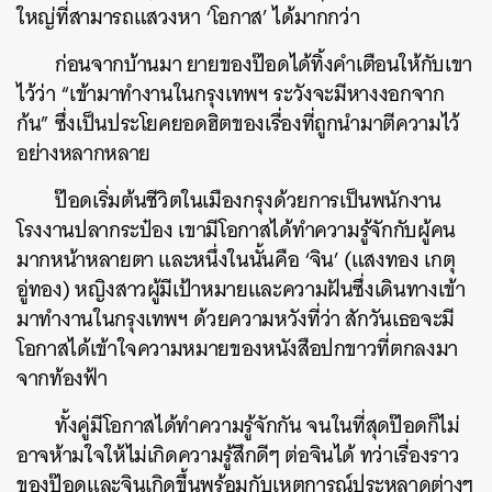
ใหญ่ที่สามารถแสวงหา ‘โอกาส’ ได้มากกว่า
ก่อนจากบ้านมา ยายของป๊อดได้ทิ้งคำเตือนให้กับเขา
ไว้ว่า “เข้ามาทำงานในกรุงเทพฯ ระวังจะมีหางงอกจาก
ก้น” ซึ่งเป็นประโยคยอดฮิตของเรื่องที่ถูกนำมาตีความไว้
อย่างหลากหลาย
ป๊อดเริ่มต้นชีวิตในเมืองกรุงด้วยการเป็นพนักงาน
โรงงานปลากระป๋อง เขามีโอกาสได้ทำความรู้จักกับผู้คน
มากหน้าหลายตา และหนึ่งในนั้นคือ ‘จิน’ (แสงทอง เกตุ
อู่ทอง) หญิงสาวผู้มีเป้าหมายและความฝันซึ่งเดินทางเข้า
มาทำงานในกรุงเทพฯ ด้วยความหวังที่ว่า สักวันเธอจะมี
โอกาสได้เข้าใจความหมายของหนังสือปกขาวที่ตกลงมา
จากท้องฟ้า
ทั้งคู่มีโอกาสได้ทำความรู้จักกัน
จนในที่สุดป๊อดก็ไม่
อาจห้ามใจให้ไม่เกิดความรู้สึกดีๆ ต่อจินได้ ทว่าเรื่องราว
ของป๊อดและจินเกิดขึ้นพร้อมกับ
เหตุการณ์ประหลาดต่างๆ