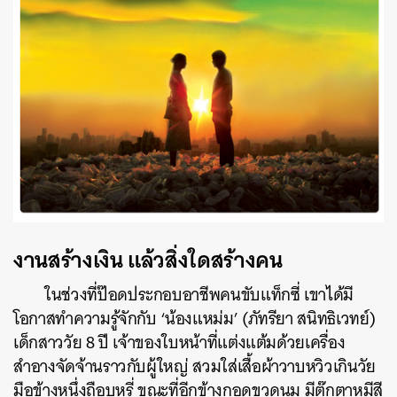
งานสร้างเงิน แล้วสิ่งใดสร้างคน
ในช่วงที่ป๊อดประกอบอาชีพคนขับแท็กซี่ เขาได้มี
โอกาสทำความรู้จักกับ ‘น้องแหม่ม’ (ภัทรียา สนิทธิเวทย์)
เด็กสาววัย 8 ปี เจ้าของใบหน้าที่แต่งแต้มด้วยเครื่อง
สำอางจัดจ้านราวกับผู้ใหญ่ สวมใส่เสื้อผ้าวาบหวิวเกินวัย
มือข้างหนึ่งถือบุหรี่ ขณะที่อีกข้างกอดขวดนม มีตุ๊กตาหมีสี