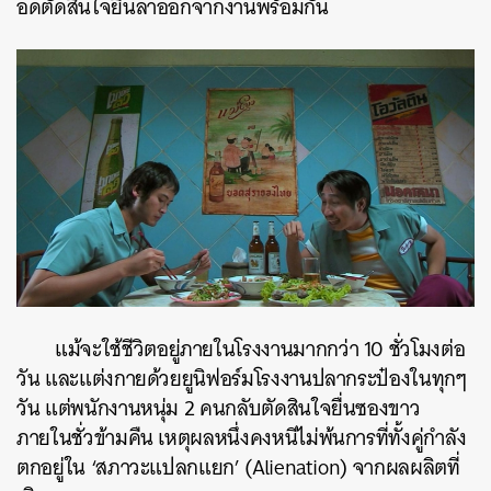
อดตัดสินใจยื่นลาออกจากงานพร้อมกัน
แม้จะใช้ชีวิตอยู่ภายในโรงงานมากกว่า 10 ชั่วโมงต่อ
วัน และแต่งกายด้วยยูนิฟอร์มโรงงานปลากระป๋องในทุกๆ
วัน แต่พนักงานหนุ่ม 2 คนกลับตัดสินใจยื่นซองขาว
ภายในชั่วข้ามคืน เหตุผลหนึ่งคงหนีไม่พ้นการที่ทั้งคู่กำลัง
ตกอยู่ใน ‘สภาวะแปลกแยก’ (Alienation) จากผลผลิตที่