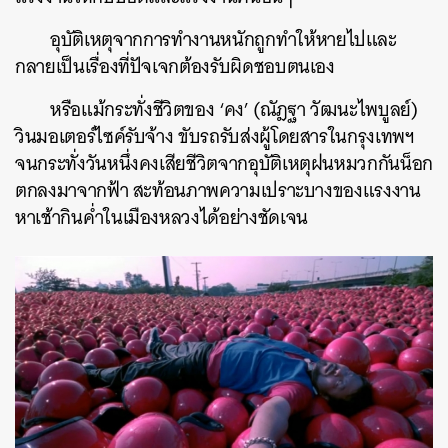
อุบัติเหตุจากการทำงานหนักถูกทำให้หายไปและ
กลายเป็นเรื่องที่ปัจเจกต้องรับผิดชอบตนเอง
หรือแม้กระทั่งชีวิตของ ‘คง’ (ณัฎฐา วัฒนะไพบูลย์)
วินมอเตอร์ไซค์รับจ้าง ขับรถรับส่งผู้โดยสารในกรุงเทพฯ
จนกระทั่งวันหนึ่งคงเสียชีวิตจากอุบัติเหตุฝนหมวกกันน็อก
ตกลงมาจากฟ้า สะท้อนภาพความเปราะบางของแรงงาน
หาเช้ากินค่ำในเมืองหลวงได้อย่างชัดเจน