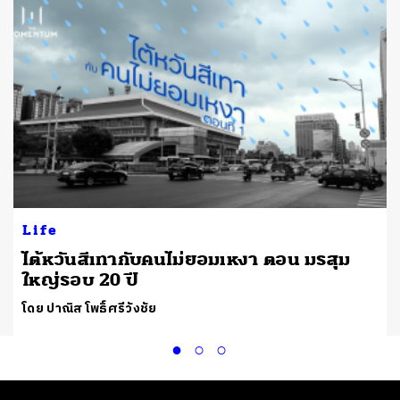
Life
ไต้หวันสีเทากับคนไม่ยอมเหงา ตอน มรสุม
ใหญ่รอบ 20 ปี
โดย ปาณิส โพธิ์ศรีวังชัย