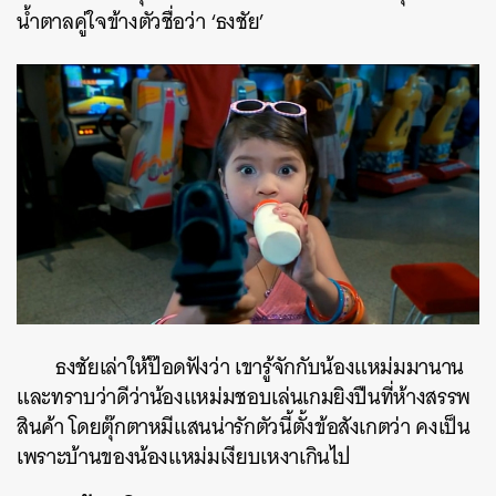
น้ำตาลคู่ใจข้างตัวชื่อว่า ‘ธงชัย’
ธงชัยเล่าให้ป๊อดฟังว่า เขารู้จักกับน้องแหม่มมานาน
และทราบว่าดีว่าน้องแหม่มชอบเล่นเกมยิงปืนที่ห้างสรรพ
สินค้า โดยตุ๊กตาหมีแสนน่ารักตัวนี้ตั้งข้อสังเกตว่า คงเป็น
เพราะบ้านของน้องแหม่มเงียบเหงาเกินไป