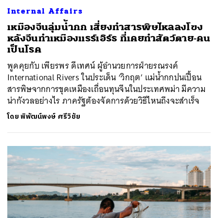
Internal Affairs
เหมืองจีนลุ่มน้ำกก เสี่ยงทำสารพิษไหลลงโขง
หลังจีนทำเหมืองแรร์เอิร์ธ ที่เคยทำสัตว์ตาย-คน
เป็นโรค
พูดคุยกับ เพียรพร ดีเทศน์ ผู้อำนวยการฝ่ายรณรงค์
International Rivers ในประเด็น ‘วิกฤต’ แม่น้ำกกปนเปื้อน
สารพิษจากการขุดเหมืองเถื่อนทุนจีนในประเทศพม่า มีความ
น่ากังวลอย่างไร ภาครัฐต้องจัดการด้วยวิธีไหนถึงจะสำเร็จ
โดย
พิพัฒน์พงษ์ ศรีวิชัย
ค้นหา
SHARE
TWEET
LINE
EMAIL