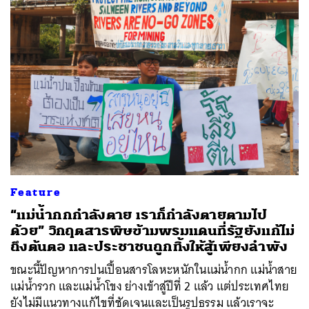
Feature
“แม่น้ำกกกำลังตาย เราก็กำลังตายตามไป
ด้วย” วิกฤตสารพิษข้ามพรมแดนที่รัฐยังแก้ไม่
ถึงต้นตอ และประชาชนถูกทิ้งให้สู้เพียงลำพัง
ขณะนี้ปัญหาการปนเปื้อนสารโลหะหนักในแม่น้ำกก แม่น้ำสาย
แม่น้ำรวก และแม่น้ำโขง ย่างเข้าสู่ปีที่ 2 แล้ว แต่ประเทศไทย
ยังไม่มีแนวทางแก้ไขที่ชัดเจนและเป็นรูปธรรม แล้วเราจะ