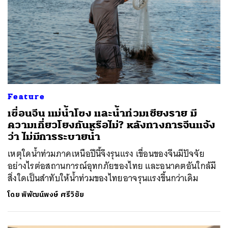
Feature
เขื่อนจีน แม่น้ำโขง และน้ำท่วมเชียงราย มี
ความเกี่ยวโยงกันหรือไม่? หลังทางการจีนแจ้ง
ว่า ไม่มีการระบายน้ำ
เหตุใดน้ำท่วมภาคเหนือปีนี้จึงรุนแรง เขื่อนของจีนมีปัจจัย
อย่างไรต่อสถานการณ์อุทกภัยของไทย และอนาคตอันใกล้มี
สิ่งใดเป็นสำทับให้น้ำท่วมของไทยอาจรุนแรงขึ้นกว่าเดิม
โดย
พิพัฒน์พงษ์ ศรีวิชัย