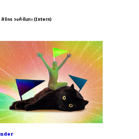
ย
สิริกร วงศ์กันทะ (Intern)
nder