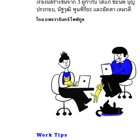
เรื่องนี้สร้างขึ้นจาก 3 ผู้กำกับ ได้แก่ ชยนพ บุญ
ประกอบ, นัฐวุฒิ พูนพิริยะ และอัตตา เหมวดี
โดย
แพรวารินทร์ โพพิทูล
Work Tips