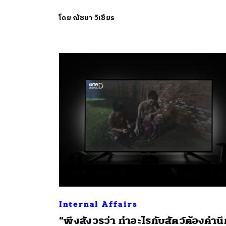
โดย
ณัชชา วิเชียร
Internal Affairs
“พึงสังวรว่า ทำอะไรกับสัตว์ต้องคำน