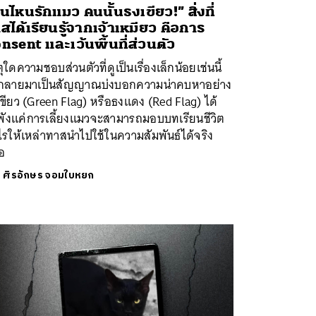
นไหนรักแมว คนนั้นธงเขียว!” สิ่งที่
สได้เรียนรู้จากเจ้าเหมียว คือการ
nsent และเว้นพื้นที่ส่วนตัว
ุใดความชอบส่วนตัวที่ดูเป็นเรื่องเล็กน้อยเช่นนี้
งกลายมาเป็นสัญญาณบ่งบอกความน่าคบหาอย่าง
ขียว (Green Flag) หรือธงแดง (Red Flag) ได้
พังแค่การเลี้ยงแมวจะสามารถมอบบทเรียนชีวิต
รให้เหล่าทาสนำไปใช้ในความสัมพันธ์ได้จริง
อ
ย
ศิรอักษร จอมใบหยก