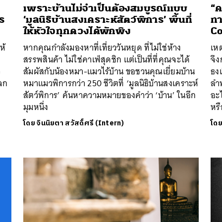
เพราะบ้านไม่จำเป็นต้องสมบูรณ์แบบ
“ค
ร
‘มูลนิธิบ้านสงเคราะห์สัตว์พิการ’ พื้นที่
ทา
ให้หัวใจทุกดวงได้พักพิง
Co
ห้
หากคุณกำลังมองหาที่เที่ยววันหยุด ที่ไม่ใช่ห้าง
เหต
สรรพสินค้า ไม่ใช่คาเฟ่สุดชิก แต่เป็นที่ที่คุณจะได้
จึ
ว
สัมผัสกับน้องหมา-แมวไร้บ้าน ขอชวนคุณเยี่ยมบ้าน
ธงเ
บจก
หมาแมวพิการกว่า 250 ชีวิตที่ ‘มูลนิธิบ้านสงเคราะห์
ลำ
สัตว์พิการ’ ค้นหาความหมายของคำว่า ‘บ้าน’ ในอีก
อะไ
มุมหนึ่ง
หรื
โดย
จินนิยตา สวัสดิ์ศรี (Intern)
โด
นหา