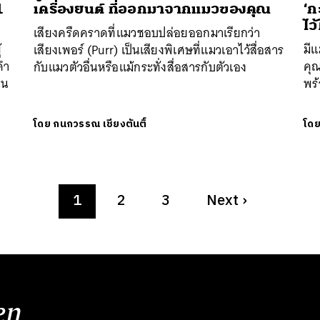
1
เครื่องยนต์ ที่ออกมาจากแมวของคุณ
‘ก
ไว
เสียงครืดคราดที่แมวชอบปล่อยออกมาเรียกว่า
้
มี
เสียงเพอร์ (Purr) เป็นเสียงพิเศษที่แมวเอาไว้สื่อสาร
คำ
คุณ
กับแมวตัวอื่นหรือแม้กระทั่งสื่อสารกับตัวเอง
ใน
พร้
โดย
กนกวรรณ เชียงตันติ์
โด
1
2
3
Next
›
en