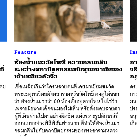
SHARE
TWEET
LINE
EMAIL
Feature
In
ห้องน้ำแมววัดโพธิ์ ความกลมกลืน
กา
ี่
ระหว่างสถาปัตยกรรมกับสุขอนามัยของ
จร
เจ้าเหมียวตัวจิ๋ว
กฎ
โดย
เชื่อเหลือเกินว่าใครหลายคนที่เคยมาเยี่ยมชมวัด
ดร.
พระเชตุพนวิมลมังคลารามหรือวัดโพธิ์ คงดูไม่ออก
กา
่
ว่า ห้องน้ำแมวกว่า 60 ห้องตั้งอยู่ตรงไหน ไม่ใช่ว่า
มหา
เพราะมีขนาดเล็กจนมองไม่เห็น หรือตั้งหลบสายตา
ปร
ผู้ที่เดินผ่านไปมาอย่างมิดชิด แต่เพราะรูปลักษณ์ที่
อนุ
ออกแบบอย่างพิถีพิถันต่างหาก ที่ทำให้ห้องน้ำแมว
เกิ
กลมกลืนไปกับสถาปัตยกรรมของพระอารามหลวง