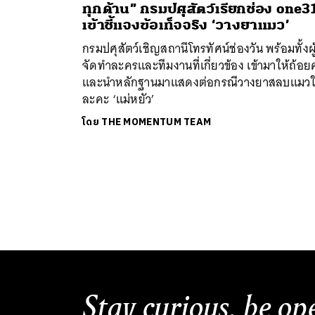
ทุกด้าน” กรมปศุสัตว์เรียกช่อง one3
เข้าชี้แจงข้อเท็จจริง ‘วางยาแมว’
กรมปศุสัตว์เชิญสถานีโทรทัศน์ช่องวัน พร้อมทั้งผู
จัดทำละครและทีมงานที่เกี่ยวข้อง เข้ามาให้ถ้อย
และนำหลักฐานมาแสดงต่อกรณีวางยาสลบแมว
ละคะ ‘แม่หยัว’
โดย
THE MOMENTUM TEAM
Stay curious, be op