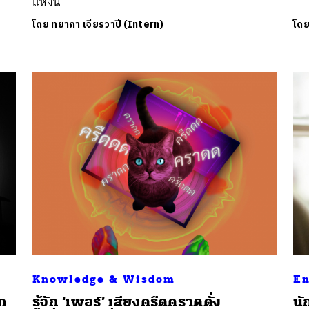
แห่งนี้
โดย
ทยาภา เจียรวาปี (Intern)
โด
Knowledge & Wisdom
En
ึก
รู้จัก ‘เพอร์’ เสียงครืดคราดดั่ง
นั