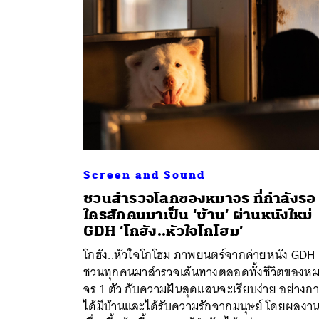
Screen and Sound
ชวนสำรวจโลกของหมาจร ที่กำลังรอ
ใครสักคนมาเป็น ‘บ้าน’ ผ่านหนังใหม่
GDH ‘โกฮัง..หัวใจโกโฮม’
โกฮัง..หัวใจโกโฮม ภาพยนตร์จากค่ายหนัง GDH
ชวนทุกคนมาสำรวจเส้นทางตลอดทั้งชีวิตของห
จร 1 ตัว กับความฝันสุดแสนจะเรียบง่าย อย่างก
ได้มีบ้านและได้รับความรักจากมนุษย์ โดยผลงา