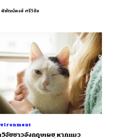
ย
พิพัฒน์พงษ์ ศรีวิชัย
vironment
กวิจัยชาวอังกฤษเผย หากแมว