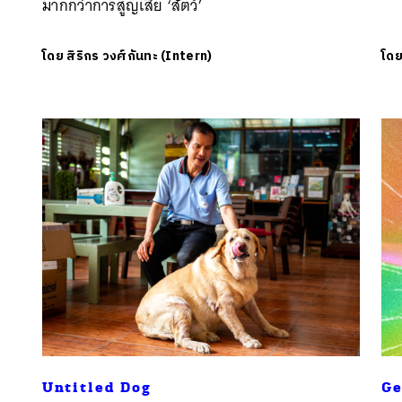
มากกว่าการสูญเสีย ‘สัตว์’
โดย
สิริกร วงศ์กันทะ (Intern)
โด
Untitled Dog
Ge