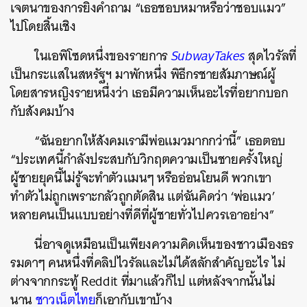
เจตนาของการยิงคำถาม “เธอชอบหมาหรือว่าชอบแมว”
ไปโดยสิ้นเชิง
ในเอพิโซดหนึ่งของรายการ
SubwayTakes
สุดไวรัลที่
เป็นกระแสในสหรัฐฯ มาพักหนึ่ง พิธีกรชายสัมภาษณ์ผู้
โดยสารหญิงรายหนึ่งว่า เธอมีความเห็นอะไรที่อยากบอก
กับสังคมบ้าง
“ฉันอยากให้สังคมเรามีพ่อแมวมากกว่านี้” เธอตอบ
“ประเทศนี้กำลังประสบกับวิกฤตความเป็นชายครั้งใหญ่
ผู้ชายยุคนี้ไม่รู้จะทำตัวแมนๆ หรืออ่อนโยนดี พวกเขา
ทำตัวไม่ถูกเพราะกลัวถูกตัดสิน แต่ฉันคิดว่า ‘พ่อแมว’
หลายคนเป็นแบบอย่างที่ดีที่ผู้ชายทั่วไปควรเอาอย่าง”
นี่อาจดูเหมือนเป็นเพียงความคิดเห็นของชาวเมืองธร
รมดาๆ คนหนึ่งที่คลิปไวรัลและไม่ได้สลักสำคัญอะไร ไม่
ต่างจากกระทู้ Reddit ที่มาแล้วก็ไป แต่หลังจากนั้นไม่
นาน
ชาวเน็ตไทย
ก็เอากับเขาบ้าง