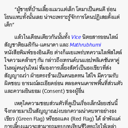
“ผู้ชายที่บ้านเลี้ยงแมวแต่เล็ก โตมาเป็นคนดี อ่อน
โยนแทบทั้งนั้นเลย น่าจะเพราะรู้จักการโดนปฏิเสธตั้งแต่
เด็ก”
แล้วในเดือนเดียวกันนั้นทั้ง
Vice
นิตยสารออนไลน์
สัญชาติอเมริกัน-แคนาดา และ
Mathrubhumi
หนังสือพิมพ์ของอินเดีย ต่างก็เผยแพร่บทความไลฟ์สไตล์
ใจความคล้ายๆ กัน กล่าวถึงเทรนด์บนแอปพลิเคชันหาคู่
ในหมู่คนรุ่นใหม่ ที่มองการเลี้ยงสัตว์เป็นธงเขียวที่ส่ง
สัญญาณว่า ฝ่ายตรงข้ามเป็นคนอดทน ใส่ใจ มีความรับ
ผิดชอบ อารมณ์ละเอียดอ่อน ตลอดจนเคารพพื้นที่ส่วนตัว
และความยินยอม (Consent) ของผู้อื่น
เหตุใดความชอบส่วนตัวที่ดูเป็นเรื่องเล็กน้อยเช่นนี้
จึงกลายมาเป็นสัญญาณบ่งบอกความน่าคบหาอย่างธง
เขียว (Green Flag) หรือธงแดง (Red Flag) ได้ ลำพังแค่
การเลี้ยงแมวจะสามารถมอบบทเรียนชีวิตอะไรให้เหล่า