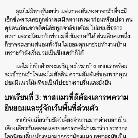
คุณไม่มีทางรู้เลยว่า แฟนของตัวเองอาจกลัวที่จะมี
เซ็กซ์เพราะเคยถูกล่วงละเมิดทางเพศมาก่อนหรือเปล่า คน
คุยคนก่อนอาจติดนิสัยพูดจาอ้อมค้อม ไม่ยอมสื่อสาร
ตรงๆ เพราะโตมากับพ่อแม่ที่เข้มงวดก็ได้ ส่วนอีกคนหนึ่ง
ก็อาจจะเอาแต่นอนทั้งวัน ไม่ยอมลุกมาช่วยทำงานบ้าน
เพราะกำลังเริ่มป่วยเป็นซึมเศร้าก็ได้
แต่ไม่ว่าอีกฝ่ายจะเผชิญอะไรมาบ้าง หากเราพร้อม
จะเข้าอกเข้าใจและไม่ตัดสิน ความสัมพันธ์ของพวกคุณ
ย่อมมีแนวโน้มที่จะเป็นไปอย่างราบรื่นและยั่งยืน
บทเรียนที่ 3: ทาสแมวที่ดีต้องเคารพความ
ค้นหา
ยินยอมและรู้จักเว้นพื้นที่ส่วนตัว
SHARE
TWEET
LINE
EMAIL
งานวิจัยเกี่ยวกับสัตว์เลี้ยงจำนวนมากต่างบอกเป็น
เสียงเดียวกันตลอดหลายทศวรรษที่ผ่านมาว่า ประชากร
โลกนิยมเลี้ยงน้องหมามากกว่าน้องแมว เพราะสุนัขเป็น