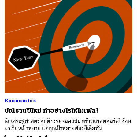
Economics
ปณิธานปีใหม่ ทำอย่างไรให้ไม่เฟล?
ค้นหา
นักเศรษฐศาสตร์พฤติกรรมจอมแสบ สร้างแพลตฟอร์มให้คน
SHARE
TWEET
LINE
EMAIL
มาเขียนเป้าหมาย แต่ทุกเป้าหมายต้องมีเดิมพัน