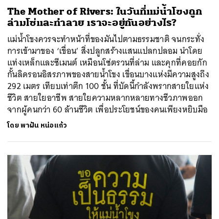
The Mother of Rivers: ในวันที่แม่น้ำโขงถูก
ล่ามโซ่และทำลาย เราจะอยู่กันอย่างไร?
แม่น้ำโขงควรจะทำหน้าที่ของมันไปตามธรรมชาติ จนกระทั่ง
การเข้ามาของ ‘เขื่อน’ สิ่งปลูกสร้างแสนแปลกปลอม นำโดย
แท่งเหล็กและซีเมนต์ เหมือนโซ่ตรวนที่ล่าม และคุกที่คอยกัก
กั้นลิดรอนอิสรภาพของสายน้ำโขง เขื่อนบางแห่งมีความสูงถึง
292 เมตร เทียบเท่าตึก 100 ชั้น ที่บัดนี้กำลังพรากสายใยแห่ง
ชีวิต สายใยอาชีพ สายใยความหลากหลายทางชีวภาพออก
จากผู้คนกว่า 60 ล้านชีวิต เพื่อประโยชน์ของคนเพียงหยิบมือ
โดย
พาฝัน หน่อแก้ว