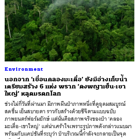
Environment
นอกจาก ‘เขื่อนคลองมะเดื่อ’ ยังมีอ่างเก็บน้ำ
เตรียมสร้าง 6 แห่ง พราก ‘ดงพญาเย็น-เขา
ใหญ่’ หลุดมรดกโลก
ช่วงไม่กี่วันที่ผ่านมา มีภาพผืนป่าภาพหนึ่งที่ดูอุดมสมบูรณ์
สดชื่น เย็นสบายตา ราวกับสร้างด้วยซีจีตามแบบฉบับ
ภาพยนตร์ฟอร์มยักษ์ แต่นั่นคือสภาพจริงของป่า ‘คลอง
มะเดื่อ-เขาใหญ่’ แต่น่าเศร้าใจเพราะรูปภาพดังกล่าวแนบมา
พร้อมกับแคปชันที่ระบุว่า ป่าบริเวณนี้กำลังจะกลายเป็นจุด