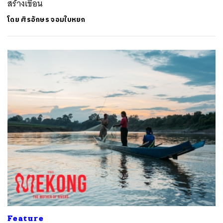
สร้างเขื่อน
โดย
ศิรอักษร จอมใบหยก
ค้นหา
SHARE
TWEET
LINE
EMAIL
Feature