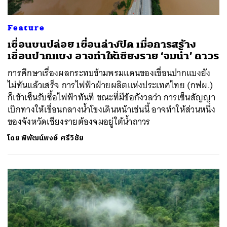
Feature
เขื่อนบนปล่อย เขื่อนล่างปิด เมื่อการสร้าง
เขื่อนปากแบง อาจทำให้เชียงราย ‘จมน้ำ’ ถาวร
การศึกษาเรื่องผลกระทบข้ามพรมแดนของเขื่อนปากแบงยัง
ไม่ทันแล้วเสร็จ การไฟฟ้าฝ่ายผลิตแห่งประเทศไทย (กฟผ.)
ก็เข้าเซ็นรับซื้อไฟฟ้าทันที ขณะที่มีข้อกังวลว่า การเซ็นสัญญา
เบิกทางให้เขื่อนกลางน้ำโขงเดินหน้าเช่นนี้ อาจทำให้ส่วนหนึ่ง
ของจังหวัดเชียงรายต้องจมอยู่ใต้น้ำถาวร
โดย
พิพัฒน์พงษ์ ศรีวิชัย