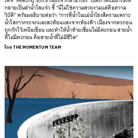
เพจ ‘Mekong Voice เสียงจากลำน้ำโขง’ เปิดภาพแม่น้ำโขงที่
กลายเป็นลำน้ำใสแจ๋ว ชี้ “นี่ไม่ใช่ความสวยงามแต่คือความ
วิบัติ” พร้อมอธิบายต่อว่า “การที่น้ำในแม่น้ำโขงสีครามเพราะ
น้ำใสราวกระจกและสะท้อนแสงจากท้องฟ้า เนื่องจากตะกอน
ถูกกักไว้เหนือเขื่อน และทำให้น้ำท้ายเขื่อนไม่มีตะกอน สายน้ำ
ที่ไม่มีตะกอน คือสายน้ำที่ไม่มีชีวิต”
โดย
THE MOMENTUM TEAM