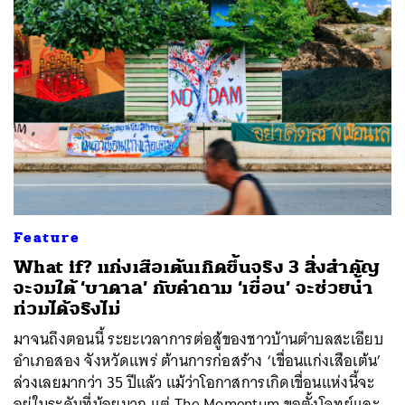
Feature
What if? แก่งเสือเต้นเกิดขึ้นจริง 3 สิ่งสำคัญ
จะจมใต้ ‘บาดาล’ กับคำถาม ‘เขื่อน’ จะช่วยน้ำ
ท่วมได้จริงไม่
มาจนถึงตอนนี้ ระยะเวลาการต่อสู้ของชาวบ้านตำบลสะเอียบ
อำเภอสอง จังหวัดแพร่ ต้านการก่อสร้าง ‘เขื่อนแก่งเสือเต้น’
ล่วงเลยมากว่า 35 ปีแล้ว แม้ว่าโอกาสการเกิดเขื่อนแห่งนี้จะ
อยู่ในระดับที่น้อยมาก แต่ The Momentum ขอตั้งโจทย์และ