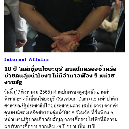
Internal Affairs
10 ปี ‘คดีเขื่อนไซยะบุรี’ ศาลปกครองชี้ เครือ
ข่ายคนลุ่มน้ำโขงฯ ไม่มีอำนาจฟ้อง 5 หน่วย
งานรัฐ
วันนี้ (17 สิงหาคม 2565) ศาลปกครองสูงสุดนัดอ่านคำ
พิพากษาคดีเขื่อนไซยะบุรี (Xayaburi Dam) แขวงจำปาสัก
สาธารณรัฐประชาธิปไตยประชาชนลาว (สปป.ลาว) จากคำ
อุทธรณ์ของเครือข่ายคนลุ่มน้ำโขง 8 จังหวัด ที่ยื่นฟ้อง 5
หน่วยงานรัฐบาลเกี่ยวกับสัญญาการซื้อขายไฟฟ้าที่มีความ
ผูกพันการซื้อขายจากเดิม 29 ปี ขยายเป็น 31 ปี