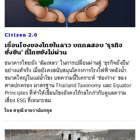
Citizen 2.0
เขื่อนโขงของไทยในลาว บททดสอบ ‘ธุรกิจ
ยั่งยืน’ ที่ไทยยังไม่ผ่าน
ธนาคารไทยยัง ‘ล้มเหลว’ ในการเปลี่ยนผ่านสู่ ‘ธุรกิจยั่งยืน’
อย่างแท้จริง เมื่อยังคงสนับสนุนโครงการโรงไฟฟ้าพลังน้ำ
ขนาดใหญ่ในแม่น้ำโขง บทความนี้วิเคราะห์ ‘ช่องว่าง’ ของ
ศาลปกครอง มาตรฐาน Thailand Taxonomy และ Equator
Principles ที่ทำให้เขื่อนโขงยังคงไร้กลไกกำกับดูแลความ
เสี่ยง ESG ที่เหมาะสม
โดย
สฤณี อาชวานันทกุล