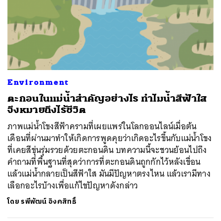
Environment
ตะกอนในแม่น้ำสำคัญอย่างไร ทำไมน้ำสีฟ้าใส
จึงหมายถึงไร้ชีวิต
ภาพแม่น้ำโขงสีฟ้าครามที่เผยแพร่ในโลกออนไลน์เมื่อต้น
เดือนที่ผ่านมาทำให้เกิดการพูดคุยว่าเกิดอะไรขึ้นกับแม่น้ำโขง
ที่เคยสีขุ่นรุ่มรวยด้วยตะกอนดิน บทความนี้จะชวนย้อนไปถึง
คำถามที่พื้นฐานที่สุดว่าการที่ตะกอนดินถูกกักไว้หลังเขื่อน
แล้วแม่น้ำกลายเป็นสีฟ้าใส มันมีปัญหาตรงไหน แล้วเรามีทาง
เลือกอะไรบ้างเพื่อแก้ไขปัญหาดังกล่าว
โดย
รพีพัฒน์ อิงคสิทธิ์