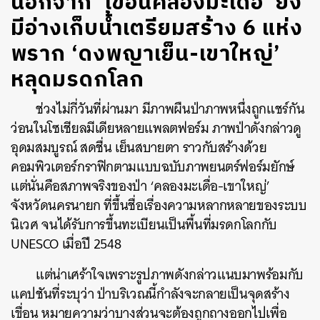
นอกจาก ‘เขื่อนคลองมะเดื่อ’ ยัง
มีอ่างเก็บน้ำเตรียมสร้าง 6 แห่ง
พราก ‘ดงพญาเย็น-เขาใหญ่’
หลุดมรดกโลก
ช่วงไม่กี่วันที่ผ่านมา มีภาพผืนป่าภาพหนึ่งถูกแชร์กัน
ว่อนในโซเชียลมีเดียหลายแพลตฟอร์ม ภาพป่าดังกล่าวดู
อุดมสมบูรณ์ สดชื่น เย็นสบายตา ราวกับสร้างด้วย
คอมพิวเตอร์กราฟิกตามแบบฉบับภาพยนตร์ฟอร์มยักษ์
แต่นั่นคือสภาพจริงของป่า ‘คลองมะเดื่อ-เขาใหญ่’
จังหวัดนครนายก ที่ขึ้นชื่อเรื่องความหลากหลายของระบบ
นิเวศ จนได้รับการขึ้นทะเบียนเป็นพื้นที่มรดกโลกกับ
UNESCO เมื่อปี 2548
แต่น่าเศร้าใจเพราะรูปภาพดังกล่าวแนบมาพร้อมกับ
แคปชันที่ระบุว่า ป่าบริเวณนี้กำลังจะกลายเป็นจุดสร้าง
เขื่อน หมายความว่าบางส่วนจะต้องถูกถางออกไปเพื่อ