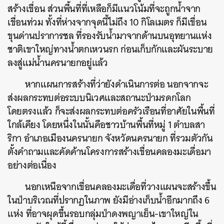
สร้างเขื่อน ส่วนพื้นที่ที่เหลือก็มีแนวโน้มที่จะถูกน้ำจาก
เขื่อนท่วม ทั้งที่ห่างจากจุดนี้ไม่ถึง 10 กิโลเมตร ก็มีเขื่อน
ขุนด่านปราการชล ที่รองรับน้ำมาจากด้านบนอุทยานแห่ง
ชาติเขาใหญ่ทางน้ำตกเหวนรก ก่อนเก็บกักและผันระบาย
ลงสู่แม่น้ำนครนายกอยู่แล้ว
หากแผนการสร้างที่ว่ายังดำเนินการต่อ นอกจากจะ
ส่งผลกระทบต่อระบบนิเวศและสถานะป่ามรดกโลก
โดยตรงแล้ว ก็จะส่งผลกระทบต่อครัวเรือนที่อาศัยในพื้นที่
ใกล้เคียง โดยหนึ่งในนั้นคือชาวบ้านพื้นที่หมู่ 1 ตำบลสา
ริกา อำเภอเมืองนครนายก จังหวัดนครนายก ที่รวมตัวกัน
ตั้งคำถามและคัดค้านโครงการสร้างเขื่อนคลองมะเดื่อมา
อย่างต่อเนื่อง
นอกเหนือจากเขื่อนคลองมะเดื่อที่วางแผนจะสร้างขึ้น
ในป่าบริเวณที่ปรากฏในภาพ ยังมีอ่างเก็บน้ำอีกมากถึง 6
แห่ง ที่อาจผุดขึ้นรอบกลุ่มป่าดงพญาเย็น-เขาใหญ่ใน