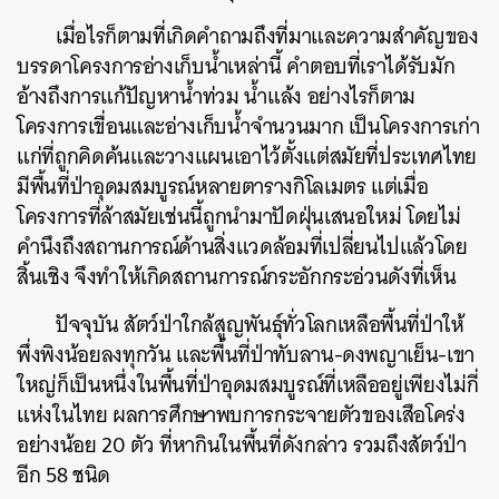
SHARE
TWEET
LINE
EMAIL
เมื่อไรก็ตามที่เกิดคำถามถึงที่มาและความสำคัญของ
บรรดาโครงการอ่างเก็บน้ำเหล่านี้ คำตอบที่เราได้รับมัก
อ้างถึงการแก้ปัญหาน้ำท่วม น้ำแล้ง อย่างไรก็ตาม
โครงการเขื่อนและอ่างเก็บน้ำจำนวนมาก เป็นโครงการเก่า
แก่ที่ถูกคิดค้นและวางแผนเอาไว้ตั้งแต่สมัยที่ประเทศไทย
มีพื้นที่ป่าอุดมสมบูรณ์หลายตารางกิโลเมตร แต่เมื่อ
โครงการที่ล้าสมัยเช่นนี้ถูกนำมาปัดฝุ่นเสนอใหม่ โดยไม่
คำนึงถึงสถานการณ์ด้านสิ่งแวดล้อมที่เปลี่ยนไปแล้วโดย
สิ้นเชิง จึงทำให้เกิดสถานการณ์กระอักกระอ่วนดังที่เห็น
ปัจจุบัน สัตว์ป่าใกล้สูญพันธุ์ทั่วโลกเหลือพื้นที่ป่าให้
พึ่งพิงน้อยลงทุกวัน และพื้นที่ป่าทับลาน-ดงพญาเย็น-เขา
ใหญ่ก็เป็นหนึ่งในพื้นที่ป่าอุดมสมบูรณ์ที่เหลืออยู่เพียงไม่กี่
แห่งในไทย ผลการศึกษาพบการกระจายตัวของเสือโคร่ง
อย่างน้อย 20 ตัว ที่หากินในพื้นที่ดังกล่าว รวมถึงสัตว์ป่า
อีก 58 ชนิด