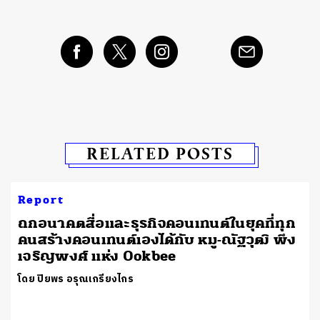
RELATED POSTS
Report
ถกอนาคตสื่อและธุรกิจคอนเทนต์ในยุคที่ทุก
คนสร้างคอนเทนต์เองได้กับ หมู-ณัฐวุฒิ พึง
เจริญพงศ์ แห่ง Ookbee
โดย ปิยพร อรุณเกรียงไกร