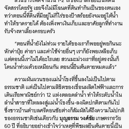
สวนข้าวโพดจำนวน 1-2 ไร่ของป้าสร้อยเป็นที่ดิน
จัดสรรโดยรัฐ เธอจึงไม่มีโฉนดที่ดินทำกินเป็นของตนเอง
ทว่าตอนนี้ที่ดินที่มีอยู่ไม่กี่ไร่ของป้าสร้อยยังจมอยู่ใต้น้ำ
ทำให้ขาดรายได้ ต้องเพิ่งพาเงินเก็บและอาศัยลูกที่ทำงาน
รับจ้างหาเลี้ยงครอบครัว
“ตอนที่น้ำยังไม่ท่วม รายได้ของเราก็พออยู่พอกินนะ
หักค่าปุ๋ย ค่ายา และค่าใช้จ่ายอื่นๆ เราก็ยังพอเหลือเก็บ
แต่ตอนนี้เราไม่ได้อะไรเลย สวนมะม่วงเราที่อยู่ตรงนั้นก็
โดนน้ำท่วมด้วยเหมือนกัน ตอนนี้ยืนต้นตายหมดแล้ว”
ความผันผวนของแม่น้ำโขงที่ขึ้นลงไม่เป็นไปตาม
ธรรมชาติ แต่เป็นไปตามลิขิตของเขื่อนผลิตไฟฟ้าและการ
เดินเรือพาณิชย์กว่า 12 แห่งตลอดลำน้ำ ทำให้ระดับน้ำใน
ลำน้ำสาขาที่ไหลลงสู่แม่น้ำโขงขึ้น-ลงผิดปกติตามกันไป
ซึ่งชาวบ้านตำบลศรีดอนชัยต่างก็สัมผัสได้ถึงความไม่ปกติ
บุญธรรม วงศ์ชัย
ของธรรมชาติเช่นเดียวกับ
เกษตรกรวัย
60 ปี ที่อธิบายอย่างเข้าใจว่าเหตุที่พืชผลยืนต้นตายนี้เป็น