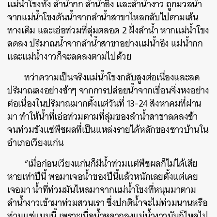
แม่น้ำโขงทั้ง ลำน้ำกก ลำน้ำอิง และลำน้ำงาว ถูกมวลน้ำ
จากแม่น้ำโขงดันน้ำจากลำน้ำสาขาไหลกลับไปตามเส้น
ทางเดิม และเอ่อท่วมที่ลุ่มตลอด 2 ฝั่งลำน้ำ หากแม่น้ำโขง
ลดลง ปริมาณน้ำจากลำน้ำสาขาอย่างแม่น้ำอิง แม่น้ำกก
และแม่น้ำงาวก็จะลดลงตามไปด้วย
ทว่าความเป็นจริงแม่น้ำโขงกลับสูงต่อเนื่องและลด
ปริมาณลงอย่างช้าๆ จากการปล่อยน้ำจากเขื่อนจิ่งหงอย่าง
ต่อเนื่องในปริมาณมากตั้งแต่วันที่ 13-24 สิงหาคมที่ผ่าน
มา ทำให้น้ำที่เอ่อท่วมตามที่ลุ่มของลำน้ำสาขาลดลงช้า
จนท่วมขังแช่พืชผลที่เป็นแหล่งรายได้หลักของชาวบ้านใน
อำเภอเวียงแก่น
“เมื่อก่อนเวียงแก่นก็มีน้ำท่วมแต่พืชผลก็ไม่ได้เสีย
หายเท่าปีนี้ พอมาเจอน้ำของปีนี้แล้วหนักเลยตั้งแต่เคย
เจอมา น้ำที่ท่วมมันไหลมาจากแม่น้ำโขงที่หนุนมาตาม
ลำน้ำงาวเข้ามาท่วมสวนเรา ซึ่งปกติน้ำจะไม่ท่วมนานหรือ
ท่วมแช่แบบนี้ เพราะเมื่อน้ำหลากลงแม่น้ำงาวมันก็ไหลไป