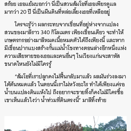
สร้อย เธอแย้มบอกว่า นี่เป็นสวนส้มโอที่เธอเพียรดูแล
มากว่า 20 ปี นี่เป็นผืนดินที่หล่อเลี้ยงเธอที่เหลืออยู่
ใครจะรู้ว่า ผลกระทบจากเขื่อนที่อยู่ห่างจากแปลง
สวนของมาลีราว 340 กิโลเมตร เพียงเขื่อนเดียว จะทำให้
เกษตรกรอย่างมาลีหมดเนื้อหมดตัวได้ถึงเพียงนี้ และหาก
มีเขื่อนปากแบงสร้างกั้นแม่น้ำโขงทางตอนล่างอีกหนึ่งแห่ง
ความเสียหายของเธอและคนอื่นๆ ในเวียงแก่นจะสาหัส
ขนาดไหนยังไม่มีใครรู้
“ส้มโอที่เราปลูกคงไม่ฟื้นกลับมาแล้ว ผลมันร่วงลงมา
ใต้ต้นหมดแล้ว ในตอนนี้เราไม่หวังอะไร ทำได้เพียงแค่รอ
น้ำบนแปลงดินแห้งไป ถึงอยากจะขายทิ้งก็คงไม่มีใครซื้อ
เขาเห็นแล้วไงว่า น้ำท่วมที่ดินตรงนี้” มาลีทิ้งท้าย