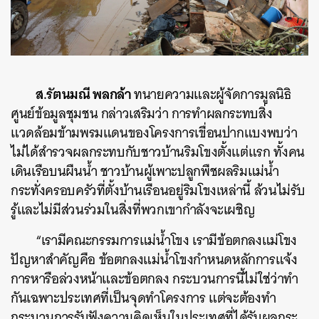
ส.รัตนมณี พลกล้า
ทนายความและผู้จัดการมูลนิธิ
ศูนย์ข้อมูลชุมชน กล่าวเสริมว่า การทำผลกระทบสิ่ง
แวดล้อมข้ามพรมแดนของโครงการเขื่อนปากแบงพบว่า
ไม่ได้สำรวจผลกระทบกับชาวบ้านริมโขงตั้งแต่แรก ทั้งคน
เดินเรือบนผืนน้ำ ชาวบ้านผู้เพาะปลูกพืชผลริมแม่น้ำ
กระทั่งครอบครัวที่ตั้งบ้านเรือนอยู่ริมโขงเหล่านี้ ล้วนไม่รับ
รู้และไม่มีส่วนร่วมในสิ่งที่พวกเขากำลังจะเผชิญ
“เรามีคณะกรรมการแม่น้ำโขง เรามีข้อตกลงแม่โขง
ปัญหาสำคัญคือ ข้อตกลงแม่น้ำโขงกำหนดหลักการแจ้ง
การหารือล่วงหน้าและข้อตกลง กระบวนการนี้ไม่ใช่ว่าทำ
กันเฉพาะประเทศที่เป็นจุดทำโครงการ แต่จะต้องทำ
กระบวนการรับฟังความคิดเห็นในประเทศที่ได้รับผลกระ