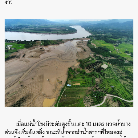
งาว
เมื่อแม่น้ำโขงมีระดับสูงขึ้นแตะ 10 เมตร มวลน้ำบาง
ส่วนจึงเริ่มล้นตลิ่ง ขณะที่น้ำจากลำน้ำสาขาที่ไหลลงสู่