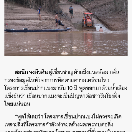
SHARE
TWEET
LINE
EMAIL
สมนึก จงมีวศิน
ผู้เชี่ยวชาญด้านสิ่งแวดล้อม กลั่น
กรองข้อมูลในหัวจากการติดตามความเคลื่อนไหว
โครงการเขื่อนปากแบงมานับ 10 ปี พูดออกมาด้วยน้ำเสียง
แข็งขันว่า เขื่อนปากแบงจะเป็นปัญหาต่อชาวริมโขงฝั่ง
ไทยแน่นอน
“พูดได้เลยว่า โครงการเขื่อนปากแบงไม่ควรจะเกิด
เพราะสิ่งที่โครงการกำลังทำจะสร้างผลกระทบต่อสิ่ง