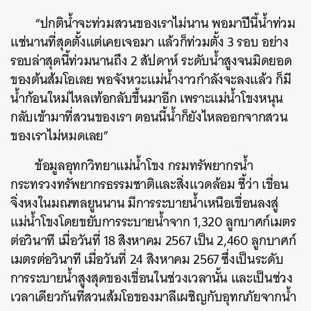
“ปกติน้ำจะท่วมสวนของเราไม่นาน พอมาปีนี้น้ำท่วม
แช่นานที่สุดตั้งแต่เคยเจอมา แล้วก็ท่วมตั้ง 3 รอบ อย่าง
รอบล่าสุดนี้ท่วมนานถึง 2 สัปดาห์ ระดับน้ำสูงจนมิดยอด
ของต้นส้มโอเลย พอจังหวะแม่น้ำงาวกำลังจะลงแล้ว ก็มี
น้ำก้อนใหม่ไหลเท้อกลับขึ้นมาอีก เพราะแม่น้ำโขงหนุน
กลับเข้ามาที่สวนของเรา ตอนนี้น้ำก็ยังไหลออกจากสวน
ของเราไม่หมดเลย”
ข้อมูลอุทกวิทยาแม่น้ำโขง กรมทรัพยากรน้ำ
กระทรวงทรัพยากรธรรมชาติและสิ่งแวดล้อม ชี้ว่า เขื่อน
จิ่งหงในมณฑลยูนนาน มีการระบายน้ำเหนือเขื่อนลงสู่
แม่น้ำโขงโดยขยับการระบายน้ำจาก 1,320 ลูกบาศก์เมตร
ต่อวินาที เมื่อวันที่
18 สิงหาคม 2567
เป็น 2,460 ลูกบาศก์
เมตรต่อวินาที เมื่อวันที่
24 สิงหาคม 2567
ซึ่งเป็นระดับ
การระบายน้ำสูงสุดของเขื่อนในช่วงเวลานั้น และเป็นช่วง
เวลาเดียวกันที่สวนส้มโอของมาลีเผชิญกับอุทกภัยจากน้ำ