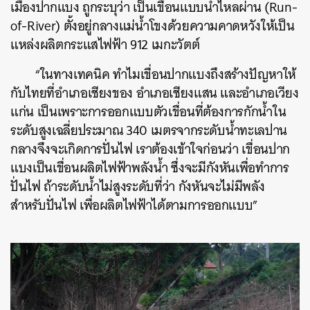
เมืองปากแบง ถูกระบุว่า เป็นเขื่อนแบบน้ำไหลผ่าน (Run-
of-River) ตั้งอยู่กลางแม่น้ำโขงด้วยความคาดหวังให้เป็น
แหล่งผลิตกระแสไฟฟ้า 912 เมกะวัตต์
“ในทางเทคนิค ทำไมเขื่อนปากแบงถึงสร้างปัญหาให้
กับไทยที่อำเภอเชียงของ อำเภอเชียงแสน และอำเภอเวียง
แก่น เป็นเพราะการออกแบบตัวเขื่อนที่ต้องการกักน้ำใน
ระดับสูงเฉลี่ยประมาณ 340 เมตรจากระดับน้ำทะเลปาน
กลางจึงจะเกิดการปั่นไฟ เราต้องเข้าใจก่อนว่า เขื่อนปาก
แบงเป็นเขื่อนผลิตไฟฟ้าพลังน้ำ ซึ่งจะมีกังหันเพื่อทำการ
ปั่นไฟ ถ้าระดับน้ำไม่สูงระดับที่ว่า กังหันจะไม่มีพลัง
สำหรับปั่นไฟ เพื่อผลิตไฟฟ้าได้ตามการออกแบบ”
ค้นหา