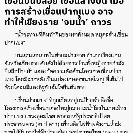
เขื่อนบนปล่อย เขื่อนล่างปิด เมื่อ
การสร้างเขื่อนปากแบง อาจ
ทำให้เชียงราย ‘จมน้ำ’ ถาวร
“น้ำจะท่วมที่ดินทำกินของเราทั้งหมด หยุดสร้างเขื่อน
ปากแบง”
บนนถนนชนบทในตำบลม่วงยาย อำเภอเวียงแก่น
จังหวัดเชียงราย คับคั่งไปด้วยชาวบ้านทั้งหญิงชายกำลัง
ยืนถือป้ายผ้า แสดงข้อความคัดค้านโครงการเขื่อนปาก
แบง โดยมีฉากหลังเป็นแปลงเกษตรขนาดใหญ่ ที่เต็มไป
ด้วยโคลนสีแดงอิฐกับส้มโอยืนต้นตาย
‘เขื่อนปากแบง’
ที่ถูกเขียนอยู่บนป้ายผ้า คือชื่อ
โครงการสร้างเขื่อนขนาดใหญ่กลางแม่น้ำโขงในเขตเมือง
ปากแบง แขวงอุดมไชย สาธารณรัฐประชาธิปไตย
ประชาชนลาว (สปป.ลาว) เพื่อผลิตไฟฟ้าพลังงานน้ำส่ง
ขายให้กับการไฟฟ้าฝ่ายผลิตแห่งประเทศไทย (กฟผ.) ร่วม