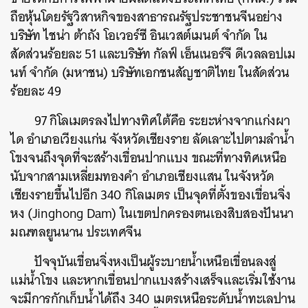
ถือหุ้นโดยรัฐวิสาหกิจของสาธารณรัฐประชาชนจีนอย่าง
บริษัท ไชน่า ต้าถัง โอเวอร์ซี อินเวสต์เมนต์ จำกัด ใน
สัดส่วนร้อยละ 51 และบริษัท กัลฟ์ เอ็นเนอร์จี ดีเวลลอปเม
นท์ จำกัด (มหาชน) บริษัทเอกชนสัญชาติไทย ในสัดส่วน
ร้อยละ 49
97 กิโลเมตรลงไปทางทิศใต้คือ ระยะห่างจากแก่งผา
ได อำเภอเวียงแก่น จังหวัดเชียงราย ลัดเลาะไปตามลำน้ำ
โขงจนถึงจุดที่จะสร้างเขื่อนปากแบง ขณะที่ทางทิศเหนือ
นับจากสามเหลี่ยมทองคำ อำเภอเชียงแสน ในจังหวัด
เชียงรายขึ้นไปอีก 340 กิโลเมตร เป็นจุดที่ตั้งของเขื่อนจิ่ง
หง (Jinghong Dam) ในเขตปกครองตนเองสิบสองปันนา
มณฑลยูนนาน ประเทศจีน
ปัจจุบันเขื่อนจิ่งหงเป็นผู้ระบายน้ำเหนือเขื่อนลงสู่
แม่น้ำโขง และหากเขื่อนปากแบงสร้างเสร็จและเริ่มใช้งาน
จะมีการกักเก็บน้ำได้ถึง 340 เมตรเหนือระดับน้ำทะเลปาน