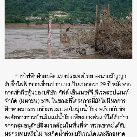
การไฟฟ้าฝ่ายผลิตแห่งประเทศไทย ลงนามสัญญา
รับซื้อไฟฟ้าจากเขื่อนปากแบงเป็นเวลากว่า 29 ปี หลังจาก
การเข้าถือหุ้นของบริษัท กัฟล์ เอ็นเนอร์จี ดีเวลลอปเมนท์
จำกัด (มหาชน) 51% ในขณะที่โครงการนี้ยังไม่มีผลการ
ศึกษาผลกระทบข้ามพรมแดนในลุ่มน้ำโขง พร้อมกับข้อ
สงสัยของชาวบ้านริมแม่น้ำโขงเพียงบางส่วน ที่ได้รับข่าว
จากกลุ่มอนุรักษ์สิ่งแวดล้อมในพื้นที่ว่า พวกเขาจะได้รับ
ผลกระทบหรือไม่ จะเกิดน้ำท่วมบริเวณใดและลึกขนาด