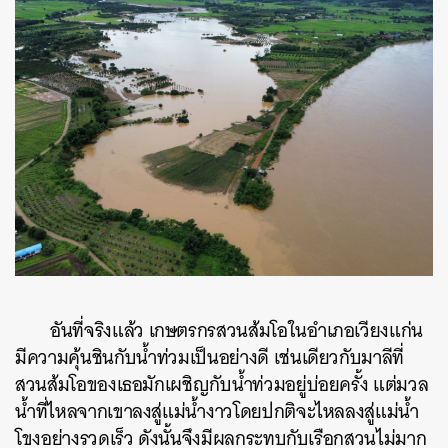
อันที่จริงแล้ว เกษตรกรสวนส้มโอในอำเภอเวียงแก่น
มีความคุ้นชินกับน้ำท่วมเป็นอย่างดี เช่นเดียวกับมาลีที่
สวนส้มโอของเธอมักเผชิญกับน้ำท่วมอยู่บ่อยครั้ง แต่มวล
น้ำที่ไหลจากเขาลงสู่แม่น้ำงาวโดยปกติจะไหลลงสู่แม่น้ำ
โขงอย่างรวดเร็ว ดังนั้นจึงมีผลกระทบกับเรือกสวนไม่มาก