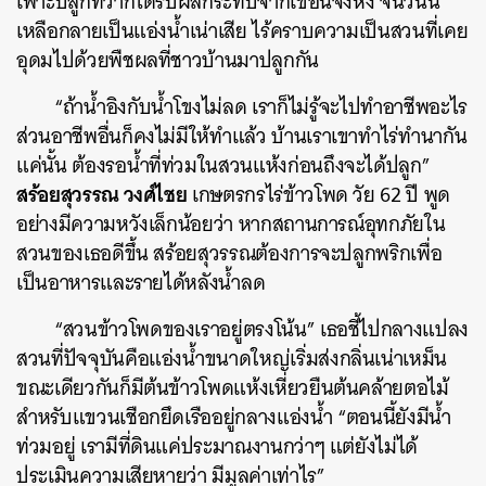
เพาะปลูกที่ว่าก็ได้รับผลกระทบจากเขื่อนจิ่งหง จนวันนี้
เหลือกลายเป็นแอ่งน้ำเน่าเสีย ไร้คราบความเป็นสวนที่เคย
อุดมไปด้วยพืชผลที่ชาวบ้านมาปลูกกัน
“ถ้าน้ำอิงกับน้ำโขงไม่ลด เราก็ไม่รู้จะไปทำอาชีพอะไร
ส่วนอาชีพอื่นก็คงไม่มีให้ทำแล้ว บ้านเราเขาทำไร่ทำนากัน
แค่นั้น ต้องรอน้ำที่ท่วมในสวนแห้งก่อนถึงจะได้ปลูก”
สร้อยสุวรรณ วงศ์ไชย
เกษตรกรไร่ข้าวโพด วัย 62 ปี พูด
อย่างมีความหวังเล็กน้อยว่า หากสถานการณ์อุทกภัยใน
สวนของเธอดีขึ้น สร้อยสุวรรณต้องการจะปลูกพริกเพื่อ
เป็นอาหารและรายได้หลังน้ำลด
“สวนข้าวโพดของเราอยู่ตรงโน้น” เธอชี้ไปกลางแปลง
สวนที่ปัจจุบันคือแอ่งน้ำขนาดใหญ่เริ่มส่งกลิ่นเน่าเหม็น
ขณะเดียวกันก็มีต้นข้าวโพดแห้งเหี่ยวยืนต้นคล้ายตอไม้
สำหรับแขวนเชือกยึดเรืออยู่กลางแอ่งน้ำ “ตอนนี้ยังมีน้ำ
ท่วมอยู่ เรามีที่ดินแค่ประมาณงานกว่าๆ แต่ยังไม่ได้
ประเมินความเสียหายว่า มีมูลค่าเท่าไร”