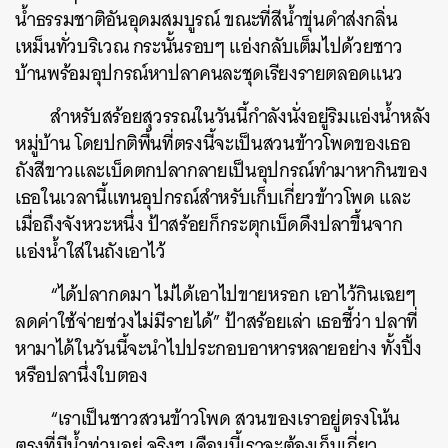
น้ำธรรมชาติอันอุดมสมบูรณ์ ขณะที่สีน้ำขุ่นดำส่งกลิ่น
เหม็นทั่วบริเวณ กระนั้นรอบๆ แอ่งกลับเต็มไปด้วยชาว
บ้านพร้อมอุปกรณ์หาปลาคนละชุดเรียงรายตลอดแนว
สำหรับสร้อยสุวรรณในวันนี้กำลังนั่งอยู่ริมแอ่งน้ำหลัง
หมู่บ้าน โดยปกติพื้นที่ตรงนี้จะเป็นสวนข้าวโพดของเธอ
ถังสีขาวและเบ็ดตกปลากลายเป็นอุปกรณ์ทำมาหากินของ
เธอในเวลานี้แทนอุปกรณ์สำหรับเก็บเกี่ยวข้าวโพด และ
เมื่อถึงจังหวะหนึ่ง ป้าสร้อยก็กระตุกเบ็ดดึงปลาขึ้นจาก
แอ่งน้ำใส่ในถังเอาไว้
“ได้ปลากดมา ไม่ได้เอาไปขายหรอก เอาไว้กินเฉยๆ
ลดค่าใช้จ่ายช่วงไม่มีรายได้” ป้าสร้อยเล่า เธอชี้ว่า ปลาที่
หามาได้ในวันนี้จะนำไปประกอบอาหารหลายอย่าง ทั้งปิ้ง
หรือปลานึ่งใบตอง
“เราเป็นชาวสวนข้าวโพด สวนของเราอยู่ตรงโน้น
ตรงที่มีน้ำท่วมอยู่ จริงๆ เดือนนี้เราจะต้องเก็บเกี่ยว