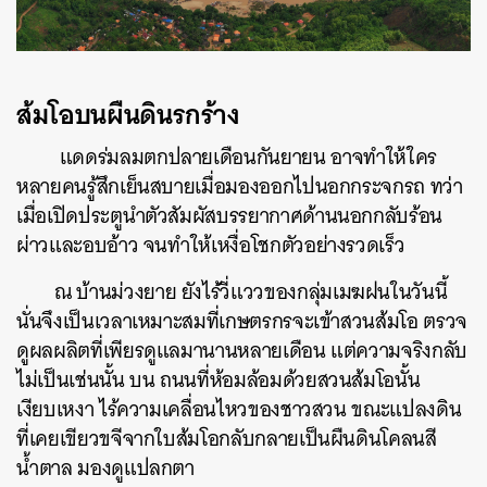
ส้มโอบนผืนดินรกร้าง
แดดร่มลมตกปลายเดือนกันยายน อาจทำให้ใคร
หลายคนรู้สึกเย็นสบายเมื่อมองออกไปนอกกระจกรถ ทว่า
เมื่อเปิดประตูนำตัวสัมผัสบรรยากาศด้านนอกกลับร้อน
ผ่าวและอบอ้าว จนทำให้เหงื่อโชกตัวอย่างรวดเร็ว
ณ บ้านม่วงยาย ยังไร้วี่แววของกลุ่มเมฆฝนในวันนี้
นั่นจึงเป็นเวลาเหมาะสมที่เกษตรกรจะเข้าสวนส้มโอ ตรวจ
ดูผลผลิตที่เพียรดูแลมานานหลายเดือน แต่ความจริงกลับ
ไม่เป็นเช่นนั้น บน ถนนที่ห้อมล้อมด้วยสวนส้มโอนั้น
เงียบเหงา ไร้ความเคลื่อนไหวของชาวสวน ขณะแปลงดิน
ที่เคยเขียวขจีจากใบส้มโอกลับกลายเป็นผืนดินโคลนสี
น้ำตาล มองดูแปลกตา