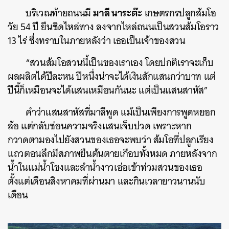
มาลี นาระต๊ะ
บริเวณท้ายถนนมี
เกษตรกรปลูกส้มโอ
วัย 54 ปี ยืนชิดไหล่ทาง ลงจากไหล่ถนนเป็นสวนส้มโอราว
13 ไร่ ซึ่งทราบในภายหลังว่า เธอเป็นเจ้าของสวน
“สวนส้มโอสวนนี้เป็นของเราเอง โดยปกติเราจะเก็บ
ผลผลิตได้ปีละหน ปีหนึ่งน่าจะได้เงินสักแสนกว่าบาท แต่
ปีนี้ก็เหมือนจะได้แสนเหมือนกันนะ แต่เป็นแสนสาหัส”
คำว่าแสนสาหัสที่มาลีพูด แม้เป็นเพียงการพูดหยอก
ล้อ แต่กลับซ่อนความจริงแสนเจ็บปวด เพราะหาก
กวาดตามองไปยังสวนของเธอจะพบว่า ส้มโอที่ปลูกเรียง
แถวตอนลึกมีสภาพยืนต้นตายเกือบทั้งหมด ภายหลังจาก
น้ำในแม่น้ำโขงและลำน้ำงาวเอ่อเข้าท่วมสวนของเธอ
ตั้งแต่เดือนสิงหาคมที่ผ่านมา และกินเวลายาวนานนับ
เดือน