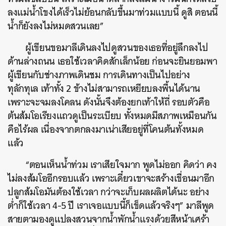
ลงแม่น้ำโขงได้เร็วไม่ย้อนกลับขึ้นมาท่วมแบบนี้ ดูสิ ตอนนี้
น้ำก็ยังลงไม่หมดสวนเลย”
ผู้เขียนขอมาลีเดินลงไปดูสวนของเธอที่อยู่ลึกลงไป
ด้านล่างถนน เธอใช้เวลาคิดสักเล็กน้อย ก่อนจะยินยอมพา
ผู้เขียนกับช่างภาพเดินชม การเดินทางเป็นไปอย่าง
ทุลักทุเล เท้าทั้ง 2 ข้างไม่สามารถเหยียบลงพื้นได้นาน
เพราะจะจมลงโคลน ดังนั้นจึงต้องยกเท้าให้ถี่ รอบตัวคือ
ต้นส้มโอเรียงแถวดูเป็นระเบียบ ทั้งหมดมีสภาพเหมือนกัน
คือไร้ผล เนื่องจากตกลงมาเน่าเสียอยู่ที่โคนต้นทั้งหมด
แล้ว
“ตอนเห็นน้ำท่วม เราเสียใจมาก พูดไม่ออก คิดว่า คง
ไม่ลงส้มโออีกรอบแล้ว เพราะเดี๋ยวเขาจะสร้างเขื่อนมาอีก
ปลูกส้มโอมันต้องใช้เวลา กว่าจะเก็บผลผลิตได้นะ อย่าง
ต่ำก็ใช้เวลา 4-5 ปี เราเจอแบบนี้ก็เข็ดแล้วจริงๆ” มาลีพูด
สายตามองดูแปลงสวนจากน้ำพักน้ำแรงด้วยสีหน้าเศร้า