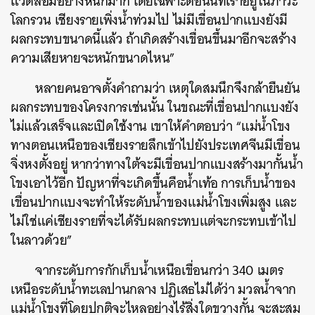
แวดล้อมอย่างหนักมาก โดยเฉพาะตอนนี้ที่เราอยู่ในภาวะ
โลกรวน เชียงรายเพิ่งน้ำท่วมไป ไม่มีเขื่อนปากแบงยังมี
ผลกระทบขนาดนี้แล้ว ถ้าเกิดสร้างเขื่อนขึ้นมาอีกจะสร้าง
ความเสียหายจะหนักขนาดไหน”
หลายคนอาจตั้งคำถามว่า เหตุใดสมนึกจึงกล้ายืนยัน
ผลกระทบของโครงการเช่นนั้น ในขณะที่เขื่อนปากแบงยัง
ไม่แล้วเสร็จและเปิดใช้งาน เขาให้คำตอบว่า “แม่น้ำโขง
ทางตอนเหนือของเชียงรายลึกเข้าไปยังประเทศจีนมีเขื่อน
จิ่งหงตั้งอยู่ หากว่าทางใต้จะมีเขื่อนปากแบงสร้างมากั้นน้ำ
โขงเอาไว้อีก ปัญหาที่จะเกิดขึ้นคือน้ำเท้อ การเก็บน้ำของ
เขื่อนปากแบงจะทำให้ระดับน้ำของแม่น้ำโขงเพิ่มสูง และ
ไม่ใช่แค่เชียงรายที่จะได้รับผลกระทบแต่จะกระทบเข้าไป
ในลาวด้วย”
จากระดับการกักเก็บน้ำเหนือเขื่อนกว่า 340 เมตร
เหนือระดับน้ำทะเลปานกลาง ปฏิเสธไม่ได้ว่า มวลน้ำจาก
แม่น้ำโขงที่โดยปกติจะไหลอย่างไร้สิ่งใดขวางกั้น จะสะสม