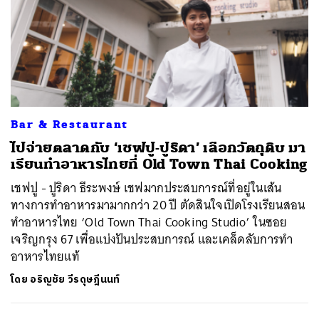
Bar & Restaurant
ไปจ่ายตลาดกับ ‘เชฟปู-ปูริดา’ เลือกวัตถุดิบ มา
เรียนทำอาหารไทยที่ Old Town Thai Cooking
เชฟปู - ปูริดา ธีระพงษ์ เชฟมากประสบการณ์ที่อยู่ในเส้น
ทางการทำอาหารมามากกว่า 20 ปี ตัดสินใจเปิดโรงเรียนสอน
ทำอาหารไทย ‘Old Town Thai Cooking Studio’ ในซอย
เจริญกรุง 67 เพื่อแบ่งปันประสบการณ์ และเคล็ดลับการทำ
อาหารไทยแท้
โดย
อริญชัย วีรดุษฎีนนท์