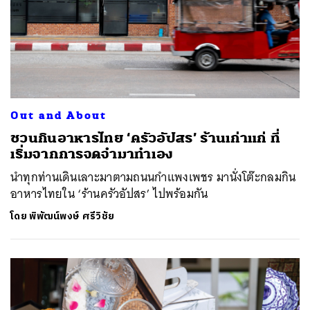
Out and About
ชวนกินอาหารไทย ‘ครัวอัปสร’ ร้านเก่าแก่ ที่
เริ่มจากการจดจำมาทำเอง
นำทุกท่านเดินเลาะมาตามถนนกำแพงเพชร มานั่งโต๊ะกลมกิน
อาหารไทยใน ‘ร้านครัวอัปสร’ ไปพร้อมกัน
โดย
พิพัฒน์พงษ์ ศรีวิชัย