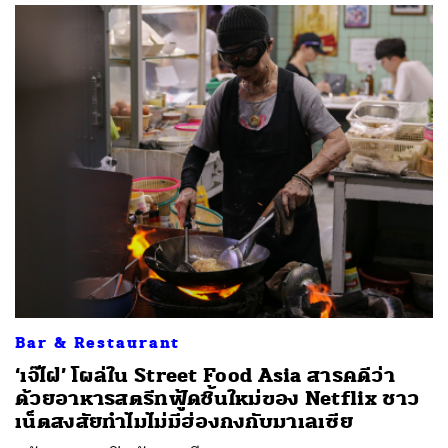
Bar & Restaurant
‘เจ๊ไฝ’ โผล่ใน Street Food Asia สารคดีว่า
ด้วยอาหารสตรีทฟู้ดชิ้นใหม่ของ Netflix ชาว
เน็ตสงสัยทำไมไม่มีฮ่องกงกับมาเลเซีย