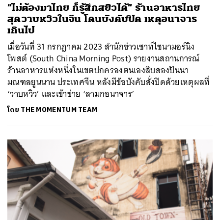
“ไม่ต้องมาไทย ก็รู้สึกสยิวได้” ร้านอาหารไทย
สุดวาบหวิวในจีน โดนบังคับปิด เหตุอนาจาร
เกินไป
เมื่อวันที่ 31 กรกฎาคม 2023 สำนักข่าวเซาท์ไชนามอร์นิง
โพสต์ (South China Morning Post) รายงานสถานการณ์
ร้านอาหารแห่งหนึ่งในเขตปกครองตนเองสิบสองปันนา
มณฑลยูนนาน ประเทศจีน หลังมีข้อบังคับสั่งปิดด้วยเหตุผลที่
‘วาบหวิว’ และเข้าข่าย ‘ลามกอนาจาร’
โดย
THE MOMENTUM TEAM
ค้นหา
SHARE
TWEET
LINE
EMAIL