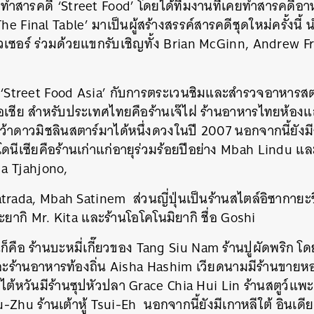
ัดทำสารคดี ‘Street Food’ โดยได้ทีมงานที่เคยทำสารคดีอาหา
he Final Table’ มาเป็นผู้สร้างสรรค์สารคดีชุดใหม่ครั้งนี้ 
ิวเซอร์ ร่วมด้วยแขกรับเชิญทั้ง Brian McGinn, Andrew 
treet Food Asia’ กับการตระเวนชิมและสำรวจอาหารสตรีทฟู
เชีย สำหรับประเทศไทยคือร้านเจ๊ไฝ ร้านอาหารไทยห้องแ
้าดาวมิชลินสตาร์มาได้หนึ่งดวงในปี 2007 นอกจากนี้ยังมีร้
ดนีเซียคือร้านเก่าแก่อายุร่วมร้อยปีอย่าง Mbah Lindu แล
da Tjahjono,
trada, Mbah Satinem ส่วนญี่ปุ่นเป็นร้านสไตล์อิซากายะช
ากิ Mr. Kita และร้านโอโคโนมิยากิ ชื่อ Goshi
้านก็คือ ร้านบะหมี่เกี๊ยวของ Tang Siu Nam ร้านปูผัดพริก 
และร้านอาหารท้องถิ่น Aisha Hashim เวียดนามมีร้านขาย
้หวันมีร้านซุปหัวปลา Grace Chia Hui Lin ร้านสตูว์แพะ
-Zhu ร้านเต้าหู้ Tsui-Eh นอกจากนี้ยังมีเกาหลีใต้ อินเดีย