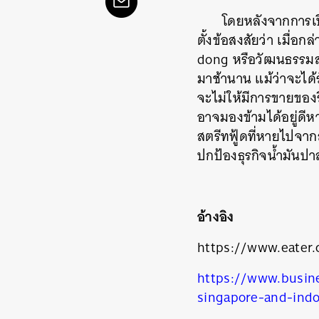
โดยหลังจากการเปิ
ตั้งข้อสงสัยว่า เมื่อกล
dong หรือวัฒนธรรมสต
มาช้านาน แม้ว่าจะได
จะไม่ให้มีการขายของร
อาจมองข้ามได้อยู่ดีหา
สตรีทฟู้ดที่หายไปจากส
ปกป้องธุรกิจน้ำมันปาล
อ้างอิง
https://www.eater.
https://www.busine
ค้
singapore-and-indo