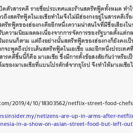
ดตัวสารคดี รายชื่อประเทศและร้านสตรีทฟู้ดทั้งหมด ทำให้
่าวถึงสตรีทฟู้ดในเอเชียทำไมจึงไม่มีฮ่องกงอยู่ในสารคดีเรื่องนี
รีทฟู้ดของฮ่องกงคืออีกหนึ่งความน่าสนใจที่มีชื่อเสียงใ
้รับความนิยมลดลงเนื่องจากการจัดการของรัฐบาลตั้งแต่กล
ิมถนนก็ตาม แต่ถึงอย่างนั้นสตรีทฟู้ดของฮ่องกงก็ยังคงเป็น
กจะพูดถึงประเด็นสตรีทฟู้ดในเอเชีย และอีกหนึ่งประเทศที่ม
ารคดีชิ้นนี้ก็คือ มาเลเซีย ซึ่งมีการตั้งข้อสงสัยกันว่าหร
์มของมาเลเซียที่แบนโปรดักส์จากยุโรป จึงทำให้มาเลเซียไม่ไ
com/2019/4/10/18303562/netflix-street-food-chefs-
ssinsider.my/netizens-are-up-in-arms-after-netfli
นหา
nesia-in-a-show-on-asian-street-food-but-left-out
SHARE
TWEET
LINE
EMAIL