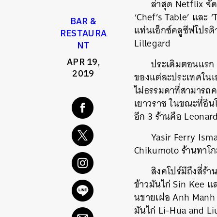
ล่าสุด Netflix จ
‘Chef’s Table’ และ ‘T
BAR &
แท่นเอ็กซ์คลูซีฟโปรด
RESTAURA
Lillegard
NT
APR 19,
ประเดิมตอนแรก ‘S
2019
ของแต่ละประเทศในเอ
ไม่ธรรมดาที่สามารถคว
เยาวราช ในขณะที่อินโ
อีก 3 ร้านคือ Leonar
Yasir Ferry Isma
Chikumoto ร้านทาโกะย
สิงคโปร์มีถึงสี่ร
ข้าวมันไก่ Sin Kee 
นขายเฝอ Anh Manh ไต
มันไก่ Li-Hua and Liu