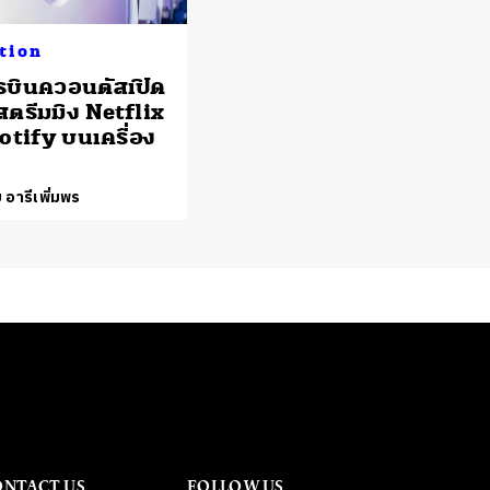
tion
บินควอนตัสเปิด
สตรีมมิง Netflix
otify บนเครื่อง
 อารีเพิ่มพร
ONTACT US
FOLLOW US