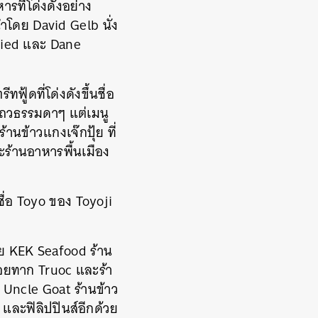
รที่โด่งดังอย่าง
นำโดย David Gelb นั่ง
Fried และ Dane
้ดที่โด่งดังขึ้นชื่อ
ถวธรรมดาๆ แต่เมนู
านข้าวแกงเจ๊กปุ้ย ที่
ะร้านอาหารพื้นเมือง
ื่อ Toyo ของ Toyoji
โดย KEK Seafood ร้าน
หอยทาก Truoc และร้า
 Uncle Goat ร้านข้าว
 และฟิลิปปินส์อีกด้วย