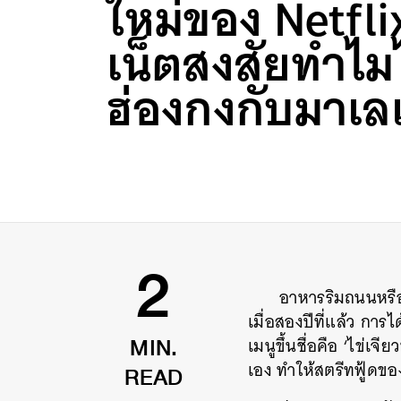
ใหม่ของ Netfli
เน็ตสงสัยทำไมไ
ฮ่องกงกับมาเลเ
อาหารริมถนนหรือส
2
เมื่อสองปีที่แล้ว การ
เมนูขึ้นชื่อคือ ‘ไข่
MIN.
เอง ทำให้สตรีทฟู้ดขอ
READ