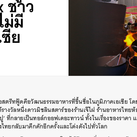
x ชาว
ม่มี
ซีย
ตรีทฟู้ดคือวัฒนธรรมอาหารที่ขึ้นชื่อในภูมิภาคเอเชีย โด
ได้รางวัลหนึ่งดาวมิชลินสตาร์ของร้านเจ๊ไฝ ร้านอาหารไทยห้
เจียวปู’ ที่กลายเป็นทอล์กออฟเดอะทาวน์ ทั้งในเรื่องของรา
งไทยกลับมาคึกคักอีกครั้งและโด่งดังไปทั่วโลก