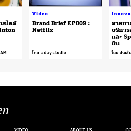
Video
Innova
าสไตล์
Brand Brief EP009 :
สายการ
linton
Netflix
บริการ
และ Sp
บิน
EAM
โดย a day studio
โดย ปณชัย
en
VIDEO
ABOUT US
C