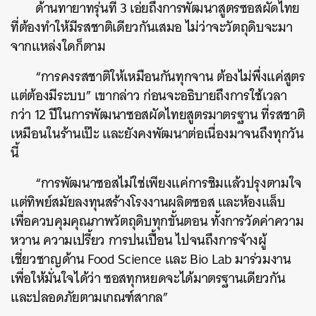
ด้านทายาทรุ่นที่ 3 เอ่ยถึงการพัฒนาสูตรซอสผัดไทย
ที่ต้องทำให้มีรสชาติเดียวกันเสมอ ไม่ว่าจะวัตถุดิบจะมา
จากแหล่งใดก็ตาม
“การคงรสชาติให้เหมือนกันทุกจาน ต้องไม่พึ่งแค่สูตร
แต่ต้องมีระบบ” เขากล่าว ก่อนจะอธิบายถึงการใช้เวลา
กว่า 12 ปีในการพัฒนาซอสผัดไทยสูตรมาตรฐาน ที่รสชาติ
เหมือนในร้านเป๊ะ และยังคงพัฒนาต่อเนื่องมาจนถึงทุกวัน
นี้
“การพัฒนาซอสไม่ใช่เพียงแค่การชิมแล้วปรุงตามใจ
แต่ทิพย์สมัยลงทุนสร้างโรงงานผลิตซอส และห้องแล็บ
ค้นหา
เพื่อควบคุมคุณภาพวัตถุดิบทุกขั้นตอน ทั้งการวัดค่าความ
หวาน ความเปรี้ยว การปนเปื้อน ไปจนถึงการจ้างผู้
SHARE
TWEET
LINE
EMAIL
เชี่ยวชาญด้าน Food Science และ Bio Lab มาร่วมงาน
เพื่อให้มั่นใจได้ว่า ซอสทุกหยดจะได้มาตรฐานเดียวกัน
และปลอดภัยตามเกณฑ์สากล”