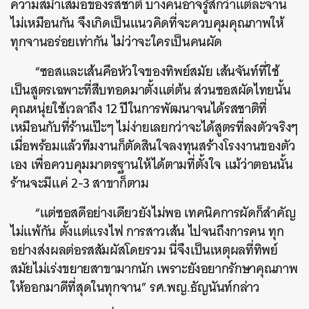
ความสม่ำเสมอของรสชาติ บางคนอาจรู้สึกว่าแต่ละจาน
ไม่เหมือนกัน จึงเกิดเป็นแนวคิดที่จะควบคุมคุณภาพให้
ทุกจานอร่อยเท่ากัน ไม่ว่าจะใครเป็นคนผัด
“ซอสและเส้นคือหัวใจของทิพย์สมัย เส้นจันท์ที่ใช้
เป็นสูตรเฉพาะที่สืบทอดมาตั้งแต่ต้น ส่วนซอสผัดไทยนั้น
คุณหนุ่ยใช้เวลาถึง 12 ปีในการพัฒนาจนได้รสชาติที่
เหมือนกับที่ร้านเป๊ะๆ ไม่ง่ายเลยกว่าจะได้สูตรที่ลงตัวจริงๆ
เมื่อพร้อมแล้วทีมงานก็ตัดสินใจลงทุนสร้างโรงงานของตัว
เอง เพื่อควบคุมมาตรฐานให้ได้ตามที่ตั้งใจ แม้ว่าตอนนั้น
ร้านจะมีแค่ 2-3 สาขาก็ตาม
“แต่ซอสดีอย่างเดียวยังไม่พอ เทคนิคการผัดก็สำคัญ
ไม่แพ้กัน ตั้งแต่แรงไฟ การสาวเส้น ไปจนถึงการคน ทุก
อย่างส่งผลต่อรสสัมผัสโดยรวม นี่จึงเป็นเหตุผลที่ทิพย์
สมัยไม่เร่งขยายสาขามากนัก เพราะยังอยากรักษาคุณภาพ
ให้ออกมาดีที่สุดในทุกจาน” รศ.พญ.ธัญนันท์กล่าว