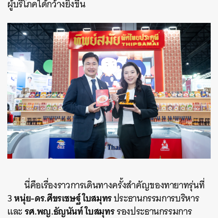
ผู้บริโภคได้กว้างยิ่งขึ้น
นี่คือเรื่องราวการเดินทางครั้งสำคัญของทายาทรุ่นที่
หนุ่ย-ดร.ศีขรเชษฐ์ ใบสมุทร
3
ประธานกรรมการบริหาร
รศ.พญ.ธัญนันท์ ใบสมุทร
และ
รองประธานกรรมการ