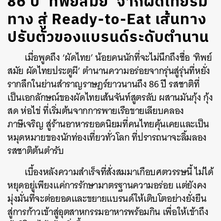
86 ปี ‘ทิพย์สมัย’ จากผัดไทยริม
ทาง สู่ Ready-to-Eat เส้นทาง
ปรับตัวของแบรนด์ระดับตำนาน
เมื่อพูดถึง ‘ผัดไทย’ น้อยคนนักที่จะไม่นึกถึงชื่อ ‘ทิพย์
สมัย ผัดไทยประตูผี’
ตำนานความอร่อยจากรุ่นสู่รุ่นที่หยั่ง
รากลึกในย่านสำราญราษฎร์ยาวนานถึง 86 ปี รสชาติที่
เป็นเอกลักษณ์ของผัดไทยเส้นจันท์สูตรลับ ผสานมันกุ้ง กุ้ง
สด ห่อไข่ ที่เริ่มต้นจากการพายเรือขายเลียบคลอง
ภาษีเจริญ สู่ร้านอาหารยอดนิยมที่คนไทยคุ้นเคยและเป็น
หมุดหมายของนักท่องเที่ยวทั่วโลก ที่ปรารถนาจะลิ้มลอง
รสชาติต้นตำรับ
เบื้องหลังความสำเร็จที่สั่งสมมาเกือบศตวรรษนี้ ไม่ได้
หยุดอยู่เพียงแค่การรักษามาตรฐานความอร่อย แต่ยังคง
มุ่งมั่นที่จะต่อยอดและขยายแบรนด์ให้เติบโตอย่างยั่งยืน
สู่การก้าวเข้าสู่อุตสาหกรรมอาหารพร้อมกิน เพื่อให้เข้าถึง