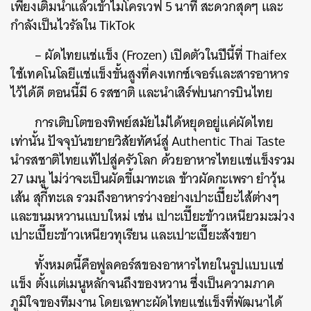
เพียงเติมน้ำแล้วเข้าไมโครเวฟ 5 นาที สะดวกสุดๆ และ
กำลังเป็นไวรัลใน TikTok
– ผัดไทยแช่แข็ง (Frozen) เปิดตัวในปีนี้ที่ Thaifex
ใช้เทคโนโลยีแช่แข็งขั้นสูงที่คงเทกซ์เจอร์และสารอาหาร
ไว้ได้ดี ตอนนี้มี 6 รสชาติ และนำเสิร์ฟบนการบินไทย
การเติบโตของทิพย์สมัยไม่ได้หยุดอยู่แค่ผัดไทย
เท่านั้น ปัจจุบันขยายวิสัยทัศน์สู่ Authentic Thai Taste
นำรสชาติไทยแท้ไปสู่ครัวโลก ด้วยอาหารไทยแช่แข็งรวม
27 เมนู ไม่ว่าจะเป็นผัดขี้เมาทะเล ข้าวผัดกะเพรา ยำวุ้น
เส้น สุกี้ทะเล รวมถึงอาหารว่างอย่างเปาะเปี๊ยะไส้ต่างๆ
และขนมหวานแบบใหม่ เช่น เปาะเปี๊ยะข้าวเหนียวมะม่วง
เปาะเปี๊ยะข้าวเหนียวทุเรียน และเปาะเปี๊ยะสังขยา
ทั้งหมดนี้คือฟูลคอร์สของอาหารไทยในรูปแบบแช่
แข็ง ตั้งแต่เมนูหลักจนถึงของหวาน ซึ่งเป็นความภาค
ภูมิใจของทีมงาน โดยเฉพาะผัดไทยแช่แข็งที่พัฒนาได้