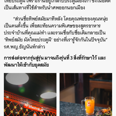
ไทยประตูผี เพราะร้านอยู่ใกล้กับประตูเมืองเก่า ซึ่งในอดีต
เป็นเส้นทางที่ใช้สำหรับนำศพออกนอกเมือง
“ส่วนชื่อทิพย์สมัยมาทีหลัง โดยคุณพ่อของคุณหนุ่ย
เป็นคนตั้งขึ้น เพื่อสะท้อนความพิเศษของสูตรอาหาร
ประจำบ้านที่คุณแม่ทำ และรวมชื่อกับชื่อเดิมกลายเป็น
‘ทิพย์สมัย ผัดไทยประตูผี’ อย่างที่เรารู้จักกันในปัจจุบัน”
รศ.พญ.ธัญนันท์กล่าว
การส่งต่อจากรุ่นสู่รุ่น มาจนถึงรุ่นที่ 3 สิ่งที่รักษาไว้ และ
พัฒนาให้เข้ากับยุคสมัย