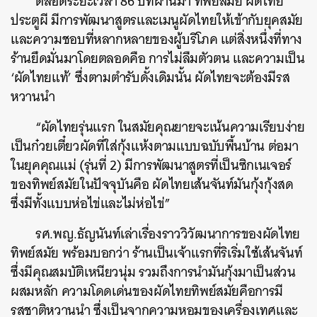
ตลอดระยะเวลา 86 ปีที่ผ่านมา ทิพย์สมัย ผัดไทย
ประตูผี มีการพัฒนาสูตรและเมนูผัดไทยให้เข้ากับยุคสมัย
และความชอบที่หลากหลายของผู้บริโภค แต่สิ่งหนึ่งที่ทาง
ร้านยึดมั่นมาโดยตลอดคือ การไม่ลืมตัวตน และความเป็น
‘ผัดไทยแท้’ ซึ่งตามตำรับดั้งเดิมนั้น ผัดไทยจะต้องมีรส
หวานนำ
“ผัดไทยรุ่นแรก ในสมัยคุณยายจะเน้นความเรียบง่าย
เป็นก๋วยเตี๋ยวผัดที่ใส่กุ้งแห้งตามแบบฉบับพื้นบ้าน ต่อมา
ในยุคคุณแม่ (รุ่นที่ 2) มีการพัฒนาสูตรที่เป็นซิกเนเจอร์
ของทิพย์สมัยในปัจจุบันคือ ผัดไทยเส้นจันท์มันกุ้งกุ้งสด
ซึ่งมีทั้งแบบห่อไข่และไม่ห่อไข่”
รศ.พญ.ธัญนันท์เล่าเรื่องราววิวัฒนาการของผัดไทย
ทิพย์สมัย พร้อมบอกว่า ร้านเป็นเจ้าแรกที่ริเริ่มใช้เส้นจันท์
ซึ่งมีคุณสมบัติเหนียวนุ่ม รวมถึงการนำมันกุ้งมาเป็นส่วน
ผสมหลัก ความโดดเด่นของผัดไทยทิพย์สมัยคือการมี
รสชาติหวานนำ ซึ่งเป็นจากความหอมของเครื่องเทศและ