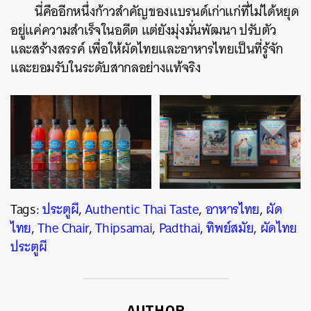
นี่คืออีกหนึ่งก้าวสำคัญของแบรนด์เก่าแก่ที่ไม่ได้หยุด
อยู่แค่ความสำเร็จในอดีต แต่ยังมุ่งมั่นพัฒนา ปรับตัว
และสร้างสรรค์ เพื่อให้ผัดไทยและอาหารไทยเป็นที่รู้จัก
และยอมรับในระดับสากลอย่างแท้จริง
Tags:
ประตูผี
,
Authentic Thai Taste
,
อาหารไทย
,
ผัด
ไทย
,
The Chair
,
Thipsamai
,
Padthai
,
ทิพย์สมัย
,
ผัดไทย
ประตูผี