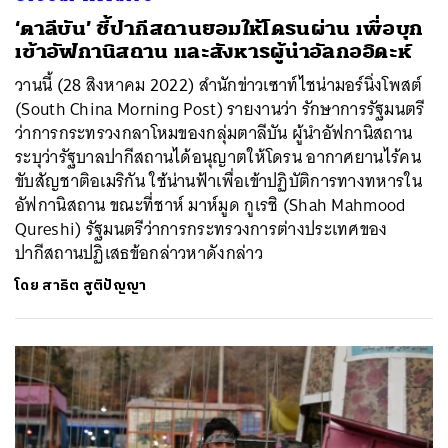
‘ตาลีบัน’ ชี้ปากีสถานยอมให้โดรนผ่าน เพื่อบุก
เข้าอัฟกานิสถาน และสังหารผู้นำอัลกออิดะห์
วานนี้ (28 สิงหาคม 2022) สำนักข่าวเซาท์ไชน่ามอร์นิ่งโพสต์
(South China Morning Post) รายงานว่า รักษาการรัฐมนตรี
ว่าการกระทรวงกลาโหมของกลุ่มตาลีบัน ผู้นำอัฟกานิสถาน
ระบุว่ารัฐบาลปากีสถานได้อนุญาตให้โดรน อากาศยานไร้คน
ขับสัญชาติอเมริกัน ใช้น่านฟ้าเพื่อเข้าปฏิบัติการทางทหารใน
อัฟกานิสถาน ขณะที่ชาห์ มาห์มูด กูเรชิ (Shah Mahmood
Qureshi) รัฐมนตรีว่าการกระทรวงการต่างประเทศของ
ปากีสถานปฏิเสธข้อกล่าวหาดังกล่าว
โดย
สาธิต สูติปัญญา