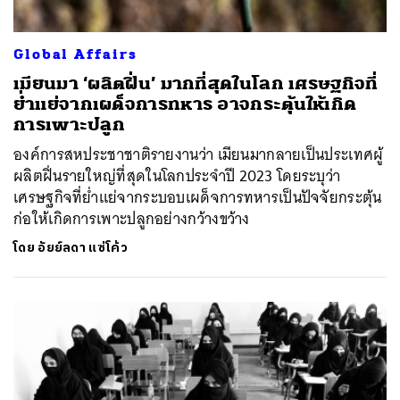
Global Affairs
เมียนมา ‘ผลิตฝิ่น’ มากที่สุดในโลก เศรษฐกิจที่
ย่ำแย่จากเผด็จการทหาร อาจกระตุ้นให้เกิด
การเพาะปลูก
องค์การสหประชาชาติรายงานว่า เมียนมากลายเป็นประเทศผู้
ผลิตฝิ่นรายใหญ่ที่สุดในโลกประจำปี 2023 โดยระบุว่า
เศรษฐกิจที่ย่ำแย่จากระบอบเผด็จการทหารเป็นปัจจัยกระตุ้น
ก่อให้เกิดการเพาะปลูกอย่างกว้างขว้าง
โดย
อัยย์ลดา แซ่โค้ว