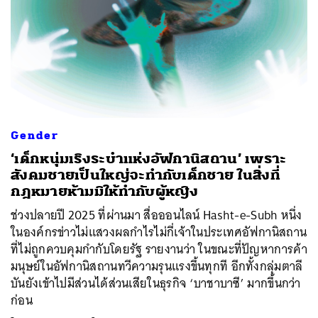
Gender
‘เด็กหนุ่มเริงระบำแห่งอัฟกานิสถาน’ เพราะ
สังคมชายเป็นใหญ่จะทำกับเด็กชาย ในสิ่งที่
กฎหมายห้ามมิให้ทำกับผู้หญิง
ช่วงปลายปี 2025 ที่ผ่านมา สื่อออนไลน์ Hasht-e-Subh หนึ่ง
ในองค์กรข่าวไม่แสวงผลกำไรไม่กี่เจ้าในประเทศอัฟกานิสถาน
ที่ไม่ถูกควบคุมกำกับโดยรัฐ รายงานว่า ในขณะที่ปัญหาการค้า
มนุษย์ในอัฟกานิสถานทวีความรุนแรงขึ้นทุกที อีกทั้งกลุ่มตาลี
บันยังเข้าไปมีส่วนได้ส่วนเสียในธุรกิจ ‘บาชาบาซี’ มากขึ้นกว่า
ก่อน