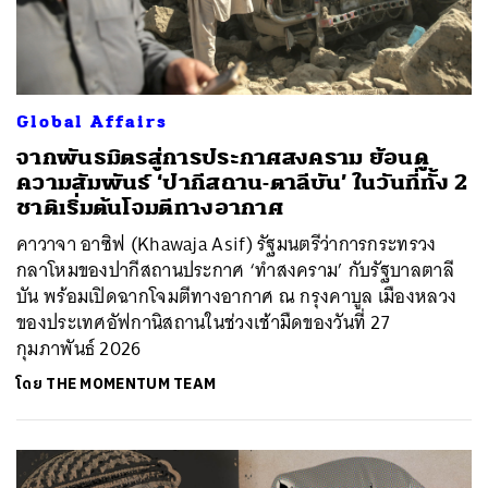
Global Affairs
จากพันธมิตรสู่การประกาศสงคราม ย้อนดู
ความสัมพันธ์ ‘ปากีสถาน-ตาลีบัน’ ในวันที่ทั้ง 2
ชาติเริ่มต้นโจมตีทางอากาศ
คาวาจา อาซิฟ (Khawaja Asif) รัฐมนตรีว่าการกระทรวง
กลาโหมของปากีสถานประกาศ ‘ทำสงคราม’ กับรัฐบาลตาลี
บัน พร้อมเปิดฉากโจมตีทางอากาศ ณ กรุงคาบูล เมืองหลวง
ของประเทศอัฟกานิสถานในช่วงเช้ามืดของวันที่ 27
กุมภาพันธ์ 2026
โดย
THE MOMENTUM TEAM