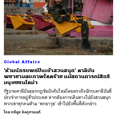
Global Affairs
‘ห้ามนักรบพกปืนเข้าสวนสนุก’ ตาลีบัน
พยายามลบภาพโหดร้าย แม้สถานการณ์สิทธิ
มนุษยชนโคม่า
รัฐบาลตาลีบันออกกฎข้อบังคับใหม่โดยตรงถึงนักรบตาลีบันที่
ประจำการอยู่ทั่วประเทศ หากต้องการเดินทางไปยังสวนสนุก
พวกเขาทุกคนห้าม ‘พกอาวุธ’ เข้าไปยังพื้นที่ดังกล่าว
โดย
ตรีนุช อิงคุทานนท์