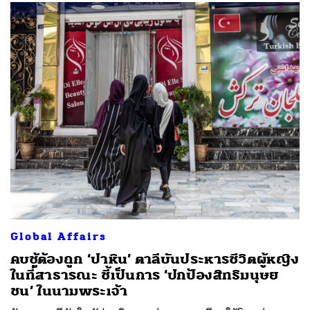
SHARE
TWEET
LINE
EMAIL
Global Affairs
คบชู้ต้องถูก ‘ปาหิน’ ตาลีบันประหารชีวิตผู้หญิง
ในที่สาธารณะ ชี้เป็นการ ‘ปกป้องสิทธิมนุษย
ชน’ ในนามพระเจ้า