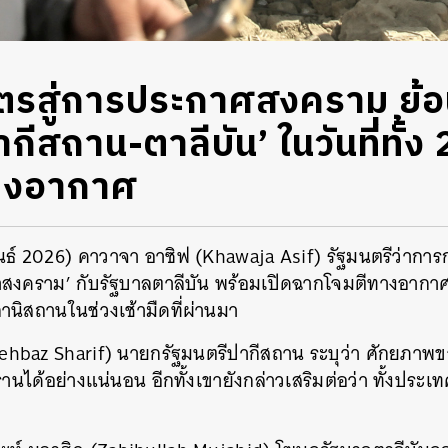
ตรสู่การประกาศสงคราม ย้อ
ากีสถาน-ตาลีบัน’ ในวันที่ทั้ง 2
ทางอากาศ
าพันธ์ 2026) คาวาจา อาซิฟ (Khawaja Asif) รัฐมนตรีว่า
งคราม’ กับรัฐบาลตาลีบัน พร้อมเปิดฉากโจมตีทางอากาศ 
ิสถานในช่วงเช้ามืดที่ผ่านมา
hehbaz Sharif) นายกรัฐมนตรีปากีสถาน ระบุว่า ศักยภา
กรานได้อย่างแน่นอน อีกทั้งเขายังกล่าวเสริมต่อว่า ทั้งประเท