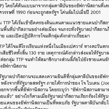
TP) โดยได้ต้นแบบมาจากกลุ่มตาลีบันของอัฟกานิสถานที
รรษที่ 1990 ก่อนจะถูกสหรัฐฯ โค่นล้มไปเมื่อปี 2001
่ม TTP ได้เริ่มเข้ายึดครองดินแดนตามแนวชายแดนปากีสถ
ยในพื้นที่ปากีสถานอย่างต่อเนื่อง จนกระทั่งรัฐบาลปากีสถาน
้าย และเปิดปฏิบัติการโจมตีกลุ่มดังกล่าวเรื่อยมา
TTP ได้โจมตีโรงเรียนแห่งหนึ่งในเมืองเปศวาร์ ทางตะวันต
เสียชีวิตทั้งสิ้น 130 ราย เหตุการณ์ดังกล่าวส่งผลให้รัฐบ
ต่อกลุ่ม TTP จนทำให้สมาชิกบางส่วนลี้ภัยไปยังชายแดนอ
องอัฟกานิสถาน
นหา
1 รัฐบาลปากีสถานจะแสดงความยินดีที่กลุ่มตาลีบันของอั
SHARE
TWEET
LINE
EMAIL
หลังจากที่รัฐบาลสหรัฐฯ ภายใต้การนำของ โจ ไบเดน (J
ออกจากพื้นที่อัฟกานิสถาน โดยระบุว่า “อัฟกานิสถานสา
อยแล้ว” อย่างไรก็ตามเมื่อรัฐบาลปากีสถานเรียกร้องให้รัฐบ
นที่ชายแดนของอัฟกานิสถานเป็นที่หลบภัย รัฐบาลตาลีบันกลั