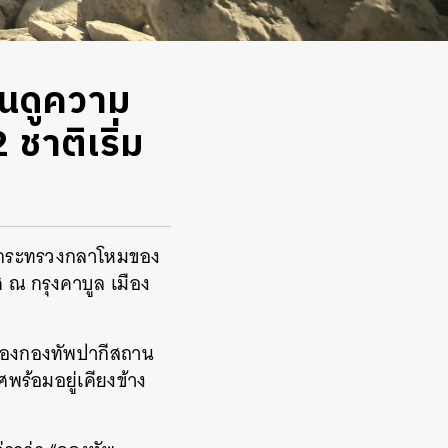
นดูความ
 ชาติเริ่ม
การกระทรวงกลาโหมของ
ณ กรุงคาบูล เมือง
พของกองทัพปากีสถาน
ศพร้อมอยู่เคียงข้าง