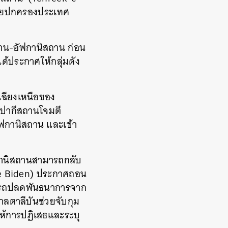
่เคยปกครองประเทศ
าน-อัฟกานิสถาน ก่อน
ได้ประกาศให้กลุ่มดัง
กเฉียงเหนือของ
าลปากีสถานโจมตี
ัฟกานิสถาน และเข้า
ฟกานิสถานสามารถกลับ
oe Biden) ประกาศถอน
มารถปลดพันธนาการจาก
าลตาลีบันช่วยจับกุม
บให้การปฏิเสธและระบุ