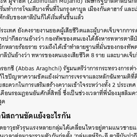
าะห์ มูจาฮิด (Zabihullah Mujahid) โฆษกรัฐบาลตาลีบันกล
ริ่มทำการโจมตีบางพื้นที่ในกรุงคาบูล เมืองกันดาฮาร​์ และเมื
้กลับของตาลีบันก็ได้เริ่มต้นขึ้นแล้ว
2 ประเทศ ยังคงรายงานยอดผู้เสียชีวิตและผู้บาดเจ็บจากการค
รปากีสถานอ้างว่า กองทัพของตนเองได้สังหารทหารตาลีบ
ีกหลายร้อยราย รวมถึงได้เข้าทำลายฐานที่มั่นของกองทัพ
าลีบันอ้างว่า ทหารของตนเองเสียชีวิต 8 ราย และบาดเจ็บอ
อกชี (Abbas Araghchi) รัฐมนตรีว่าการกระทรวงการต่าง
แก้ไขปัญหาความขัดแย้งผ่านการเจรจาและหลักฉันทามติที่ดี
วยสะดวกในการเสริมสร้างความเข้าใจระหว่างทั้ง 2 ประเทศ 
ือนรอมฎอนอันศักดิ์สิทธิ์ ซึ่งเป็นช่วงเวลาที่พี่น้องมุสล
สุด
นิสถานขัดแย้งอะไรกัน
ติดอาวุธหัวรุนแรงหลายกลุ่มได้เคลื่อนไหวอยู่ตามแนวชาย
นเวลาต่อมาจะรวมตัวกันก่อตั้ง ‘กลุ่มเตห์ริก-อี ตาลีบันป