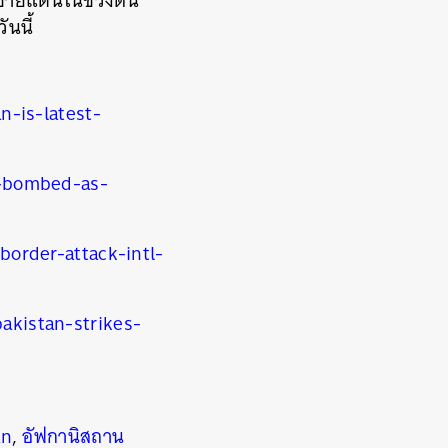
ี่ชายแดนในช่วงต้น
นนี้
n-is-latest-
l-bombed-as-
order-attack-intl-
kistan-strikes-
an
,
อัฟกานิสถาน