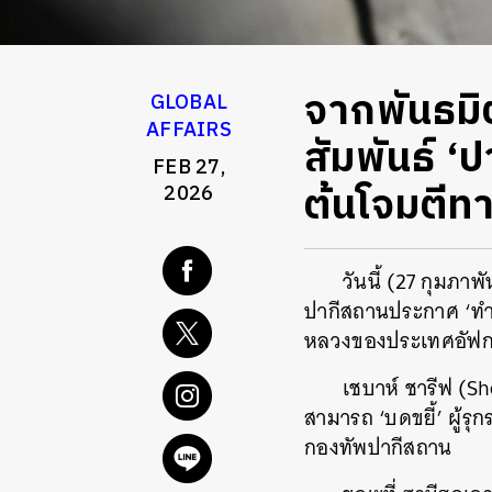
จากพันธมิ
GLOBAL
AFFAIRS
สัมพันธ์ ‘ป
FEB 27,
ต้นโจมตี
2026
วันนี้ (27 กุมภ
ปากีสถานประกาศ ‘ทำส
หลวงของประเทศอัฟกาน
เชบาห์ ชารีฟ (S
สามารถ ‘บดขยี้’ ผู้รุ
กองทัพปากีสถาน