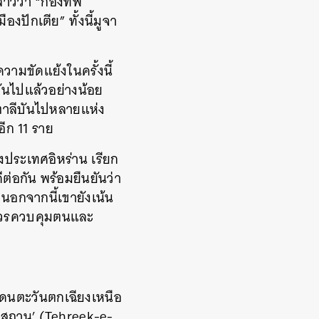
่าวว่า “กองทัพ
องปักเตีย” ทั้งนี้มูจา
วามขัดแย้งในครั้งนี้
ันไปแล้วอย่างน้อย
ตาลีบันไปหลายแห่ง
ีก 11 ราย
ประเทศอิหร่าน เรียก
ต่อกัน พร้อมยืนยันว่า
นอกจากนี้เขายังเน้น
ิมควรควบคุมตนและ
แดนตะวันตกเฉียงเหนือ
ากีสถาน’ (Tehreek-e-