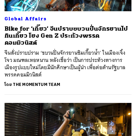
Global Affairs
Bike for ‘เกี๊ยว’ จีนปราบขบวนปั่นจักรยานไป
กินเกี๊ยว โยง Gen Z ประท้วงพรรค
คอมมิวนิสต์
จีนสั่งปราบปราม ‘ขบวนปั่นจักรยานชิมเกี๊ยวน้ำ’ ในเมืองเจิ้ง
โจว มณฑลเหอหนาน หลังเชื่อว่า เป็นการประท้วงทางการ
เมืองรูปแบบใหม่โดยมีนักศึกษาเป็นผู้นำ เพื่อต่อต้านรัฐบาล
พรรคคอมมิวนิสต์
โดย
THE MOMENTUM TEAM