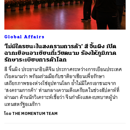
Global Affairs
‘ไม่มีใครชนะในสงครามการค้า’ สี จิ้นผิง เปิด
ฉากเยือนอาเซียนที่เวียดนาม ร้องให้ภูมิภาค
รักษาระเบียบการค้าโลก
สี จิ้นผิง ประธานาธิบดีจีน ประกาศระหว่างการเยือนประเทศ
เวียดนามว่า พร้อมร่วมมือกับชาติอาเซียนเพื่อรักษา
เสถียรภาพของห่วงโซ่อุปทานโลก ย้ำไม่มีใครเอาชนะจาก
‘สงครามการค้า’ ท่ามกลางความตึงเครียดในช่วงสัปดาห์ที่
ผ่านมา ด้านนักวิเคราะห์เชื่อว่า จีนกำลังแสดงบทบาทผู้นำ
แทนสหรัฐอเมริกา
ค้นหา
SHARE
TWEET
LINE
EMAIL
โดย
THE MOMENTUM TEAM