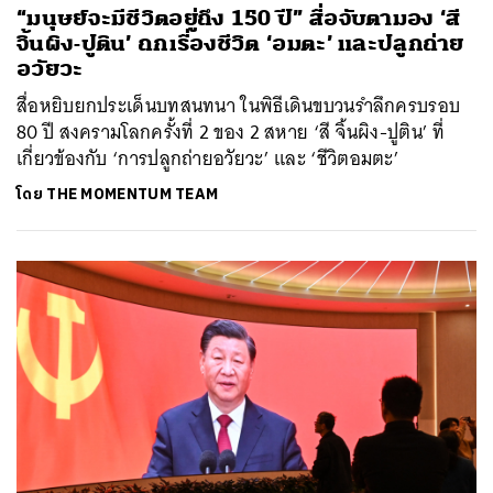
“มนุษย์จะมีชีวิตอยู่ถึง 150 ปี” สื่อจับตามอง ‘สี
จิ้นผิง-ปูติน’ ถกเรื่องชีวิต ‘อมตะ’ และปลูกถ่าย
อวัยวะ
สื่อหยิบยกประเด็นบทสนทนา ในพิธีเดินขบวนรำลึกครบรอบ
80 ปี สงครามโลกครั้งที่ 2 ของ 2 สหาย ‘สี จิ้นผิง-ปูติน’ ที่
เกี่ยวข้องกับ ‘การปลูกถ่ายอวัยวะ’ และ ‘ชีวิตอมตะ’
โดย
THE MOMENTUM TEAM