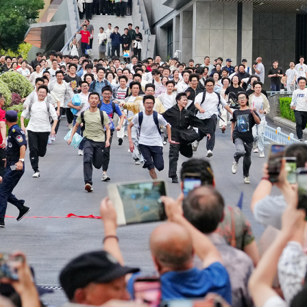
SHARE
TWEET
LINE
EMAIL