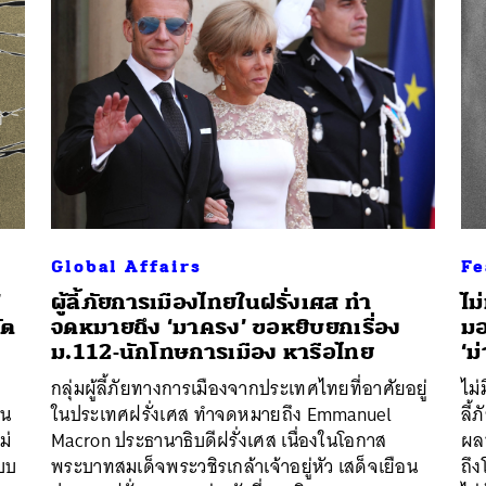
Global Affairs
Fe
’
ผู้ลี้ภัยการเมืองไทยในฝรั่งเศส ทำ
ไม
ัต
จดหมายถึง ‘มาครง’ ขอหยิบยกเรื่อง
มอ
ม.112-นักโทษการเมือง หารือไทย
‘ม
กลุ่มผู้ลี้ภัยทางการเมืองจากประเทศไทยที่อาศัยอยู่
ไม่
ใน
ในประเทศฝรั่งเศส ทำจดหมายถึง Emmanuel
ลี
ม่
Macron ประธานาธิบดีฝรั่งเศส เนื่องในโอกาส
ผลป
ะบบ
พระบาทสมเด็จพระวชิรเกล้าเจ้าอยู่หัว เสด็จเยือน
ถึ