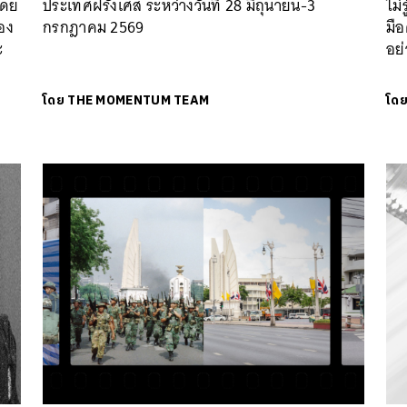
โดย
ประเทศฝรั่งเศส ระหว่างวันที่ 28 มิถุนายน-3
ไม่
้อง
กรกฎาคม 2569
มื
ะ
อย่
โดย
THE MOMENTUM TEAM
โด