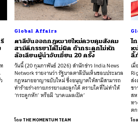
Global Affairs
Gl
รี
ตาลีบันออกกฎหมายใหม่ควบคุมสังคม
ไท
ง
สามีตีภรรยาได้ไม่ผิด ถ้ากระดูกไม่หัก
หน
ล้อเลียนผู้นำจับเฆี่ยน 20 ครั้ง
ลี
บท
วันนี้ (20 กุมภาพันธ์ 2026) สำนักข่าว India News
เมื
น
Network รายงานว่า รัฐบาลตาลีบันเห็นชอบประมวล
Ri
ัว
กฎหมายอาญาฉบับใหม่ ซึ่งอนุญาตให้สามีสามารถ
ส่ง
ทำร้ายร่างกายภรรยาและลูกได้ ตราบใดที่ไม่ทำให้
ชาว
‘กระดูกหัก’ หรือมี ‘บาดแผลเปิด’
สห
ทาง
ตก
โดย
THE MOMENTUM TEAM
โด