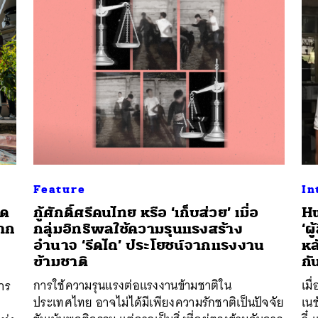
นหา
SHARE
TWEET
LINE
EMAIL
Feature
In
ิด
กู้ศักดิ์ศรีคนไทย หรือ ‘เก็บส่วย’ เมื่อ
Hu
จาก
กลุ่มอิทธิพลใช้ความรุนแรงสร้าง
‘ผ
อำนาจ ‘รีดไถ’ ประโยชน์จากแรงงาน
หล
ข้ามชาติ
กั
การใช้ความรุนแรงต่อแรงงานข้ามชาติใน
เมื
าร
ประเทศไทย อาจไม่ได้มีเพียงความรักชาติเป็นปัจจัย
เนช