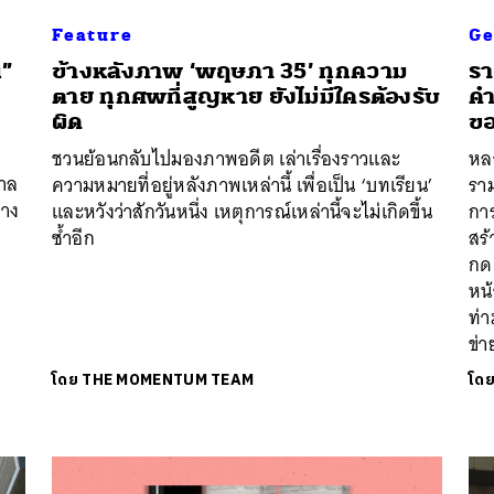
Feature
Ge
น”
ข้างหลังภาพ ‘พฤษภา 35’ ทุกความ
รา
ตาย ทุกศพที่สูญหาย ยังไม่มีใครต้องรับ
คำ
ผิด
ขอ
ชวนย้อนกลับไปมองภาพอดีต เล่าเรื่องราวและ
หล
าล
ความหมายที่อยู่หลังภาพเหล่านี้ เพื่อเป็น ‘บทเรียน’
ราม
่าง
และหวังว่าสักวันหนึ่ง เหตุการณ์เหล่านี้จะไม่เกิดขึ้น
กา
ซ้ำอีก
สร
กด
หน้
ท่า
ข่า
โดย
THE MOMENTUM TEAM
โด