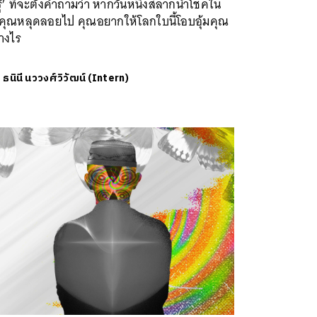
รู้’ ที่จะตั้งคำถามว่า หากวันหนึ่งสลากนำโชคใน
อคุณหลุดลอยไป คุณอยากให้โลกใบนี้โอบอุ้มคุณ
างไร
ย
ธนินี นววงศ์วิวัฒน์ (Intern)