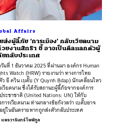
obal Affairs
ยส่งผู้ลี้ภัย ‘การเมือง’ กลับเวียดนาม
่วยงานสิทธิฯ ชี้ อาจเป็นดีลแลกตัวผู้
้ภัยกลับประเทศ
่อวันที่ 1 ธันวาคม 2025 ที่ผ่านมา องค์กร Human
ghts Watch (HRW) รายงานว่า ทางการไทย
ตัว อี ควิน เบดั๊บ (Y Quynh Bdap) นักเคลื่อนไหว
เวียดนาม ซึ่งได้รับสถานะผู้ลี้ภัยจากองค์การ
ประชาชาติ (United Nations: UN) ให้กับ
การเวียดนาม ท่ามกลางข้อกังวลว่า เบดั๊บอาจ
อยู่ในอันตรายหากถูกส่งตัวกลับประเทศ
ย
แพรวารินทร์ โพพิทูล