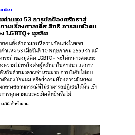
nder
มคำแหง 53 การปกป้องศรัทธาสู่
ถามเรื่องศาลเตี้ย สิทธิ การลบตัวตน
ง LGBTQ+ มุสลิม
ายคนตั้งคำถามกรณีความขัดแย้งในซอย
คำแหง 53 เมื่อวันที่ 10 พฤษภาคม 2569 ว่า แม้
รกระทำของมุสลิม LGBTQ+ จะไม่เหมาะสมและ
้างความไม่พอใจต่อผู้ศรัทธาในศาสนา แต่การ
ดันกันด้วยมวลชนจำนวนมาก การบังคับให้ตบ
าตัวเอง โกนผม หรือย้ำถามเรื่องความยินยอม
มกลางสถานการณ์ที่ไม่สามารถปฏิเสธได้นั้น เข้า
ยการคุกคามและละเมิดสิทธิหรือไม่
ย
นลินี ค้ากำยาน