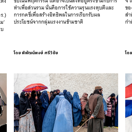
ขับเน้นพฤติกรรม แต่อาจเป็นสิ่งที่อยู่ตรงข้ามกับการ
จี๋
ห่ง
ทำเพื่อส่วนรวม นั่นคือการใช้ความรุนแรงทุบตีและ
ของ
การกดขี่เพื่อสร้างอิทธิพลในการเรียกรับผล
สำ
ร.)
ประโยชน์จากกลุ่มแรงงานข้ามชาติ
กำล
าม’
ยบ
โดย
พิพัฒน์พงษ์ ศรีวิชัย
โด