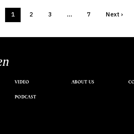
1
2
3
…
7
Next
›
en
VIDEO
ABOUT US
C
PODCAST