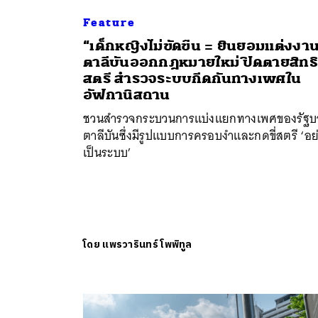
Feature
“เด็กหญิงไม่ขัดขืน = ยินยอมแต่งงา
ตาลีบันออกกฎหมายใหม่ ปิดตายสิทธิ
สตรี สำรวจระบบกีดกันทางเพศใน
อัฟกานิสถาน
ชวนสำรวจกระบวนการแบ่งแยกทางเพศของรัฐบ
ตาลีบันซึ่งมีรูปแบบการครอบงำและกดขี่สตรี ‘อย
เป็นระบบ’
โดย
แพรวารินทร์ โพพิทูล