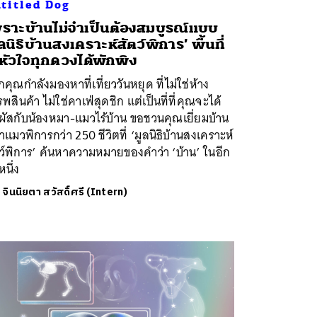
titled Dog
ราะบ้านไม่จำเป็นต้องสมบูรณ์แบบ
ูลนิธิบ้านสงเคราะห์สัตว์พิการ’ พื้นที่
้หัวใจทุกดวงได้พักพิง
คุณกำลังมองหาที่เที่ยววันหยุด ที่ไม่ใช่ห้าง
พสินค้า ไม่ใช่คาเฟ่สุดชิก แต่เป็นที่ที่คุณจะได้
ผัสกับน้องหมา-แมวไร้บ้าน ขอชวนคุณเยี่ยมบ้าน
แมวพิการกว่า 250 ชีวิตที่ ‘มูลนิธิบ้านสงเคราะห์
ว์พิการ’ ค้นหาความหมายของคำว่า ‘บ้าน’ ในอีก
หนึ่ง
ย
จินนิยตา สวัสดิ์ศรี (Intern)