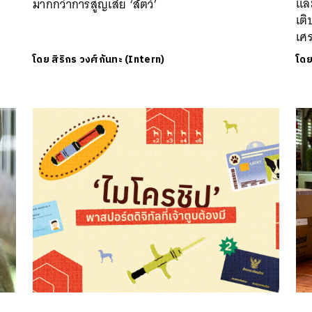
และ
มากกว่าการสูญเสีย ‘สัตว์’
เติ
เศร
โดย
สิริกร วงศ์กันทะ (Intern)
โด