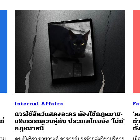
Internal Affairs
Fa
การใช้สัตว์แสดงละคร ต้องใช้กฎหมาย-
‘ต
ี่
จริยธรรมควบคู่กัน ประเทศไทยยัง ‘ไม่มี’
ทำ
กฎหมายนี้
ทั
โดย
ดร.คันธิรา ฉายาวงศ์ อาจารย์ประจำกลุ่มวิชาบริหาร
เมื