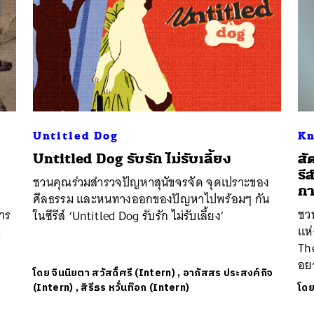
Untitled Dog
Kn
Untitled Dog รับรัก ไม่รับเลี้ยง
สั
รี
ชวนคุณร่วมสำรวจปัญหาสุนัขจรจัด จุดเปราะของ
กา
ศีลธรรม และหนทางออกของปัญหาไปพร้อมๆ กัน
ชว
การ
ในซีรีส์ ‘Untitled Dog รับรัก ไม่รับเลี้ยง’
แห
ม
The
อย
โดย
จินนิยตา สวัสดิ์ศรี (Intern)
,
อาภัสสร ประสงค์กิจ
(Intern)
,
สิรีธร หวั่นท๊อก (Intern)
โด