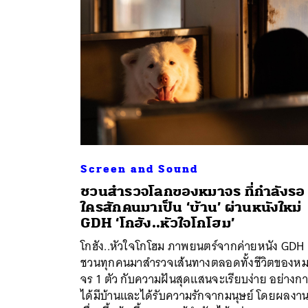
Screen and Sound
ชวนสำรวจโลกของหมาจร ที่กำลังรอ
ใครสักคนมาเป็น ‘บ้าน’ ผ่านหนังใหม่
GDH ‘โกฮัง..หัวใจโกโฮม’
โกฮัง..หัวใจโกโฮม ภาพยนตร์จากค่ายหนัง GDH
ชวนทุกคนมาสำรวจเส้นทางตลอดทั้งชีวิตของห
จร 1 ตัว กับความฝันสุดแสนจะเรียบง่าย อย่างก
ได้มีบ้านและได้รับความรักจากมนุษย์ โดยผลงา