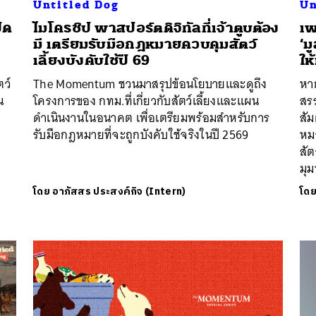
Untitled Dog
Un
ิด
ไมโครชิป พาสปอร์ตดิจิทัลที่เจ้าตูบต้อง
เพ
มี เตรียมรับมือกฎหมายควบคุมสัตว์
‘ม
เลี้ยงบังคับใช้ปี 69
ให
ว์
The Momentum ชวนมาสรุปข้อนโยบายและดูถึง
หาก
น
โครงการของ กทม.ที่เกี่ยวกับสัตว์เลี้ยงและแผน
สรร
ดำเนินงานในอนาคต เพื่อเตรียมพร้อมสำหรับการ
สัม
รับมือกฎหมายที่จะถูกบังคับใช้จริงในปี 2569
หมา
สัต
มุม
โดย
อาภัสสร ประสงค์กิจ (Intern)
โด
นหา
SHARE
TWEET
LINE
EMAIL