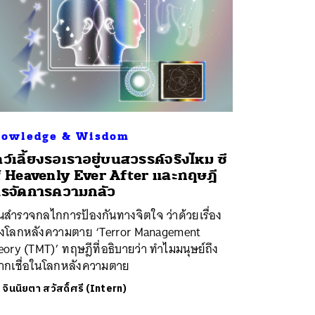
owledge & Wisdom
ตว์เลี้ยงรอเราอยู่บนสวรรค์จริงไหม ซี
ส์ Heavenly Ever After และทฤษฎี
รจัดการความกลัว
นสำรวจกลไกการป้องกันทางจิตใจ ว่าด้วยเรื่อง
่งโลกหลังความตาย ‘Terror Management
ory (TMT)’ ทฤษฎีที่อธิบายว่า ทำไมมนุษย์ถึง
ากเชื่อในโลกหลังความตาย
ย
จินนิยตา สวัสดิ์ศรี (Intern)