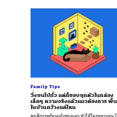
Family Tips
วิ่งซนไปทั่ว แต่ก็ชอบซุกตัวในกล่อง
เล็กๆ ความจริงแล้วแมวต้องการ พื้นท
ในบ้านกว้างแค่ไหน
พฤติกรรมย้อนแย้งของแมว ทำให้ใครหลายคน 