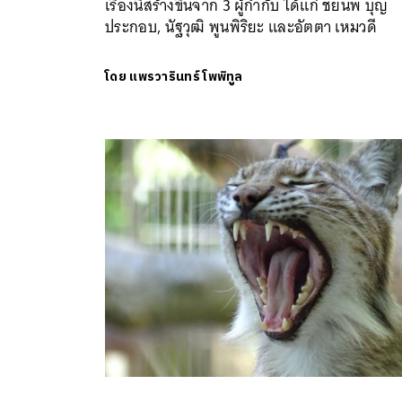
เรื่องนี้สร้างขึ้นจาก 3 ผู้กำกับ ได้แก่ ชยนพ บุญ
ประกอบ, นัฐวุฒิ พูนพิริยะ และอัตตา เหมวดี
โดย
แพรวารินทร์ โพพิทูล