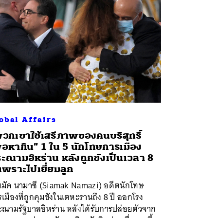
obal Affairs
วกเขาใช้เสรีภาพของคนบริสุทธิ์
ื่อหากิน” 1 ใน 5 นักโทษการเมือง
ะณามอิหร่าน หลังถูกขังเป็นเวลา 8
 เพราะไปเยี่ยมลูก
ียมัค นามาซี (Siamak Namazi) อดีตนักโทษ
เมืองที่ถูกคุมขังในเตหะรานถึง 8 ปี ออกโรง
ะณามรัฐบาลอิหร่าน หลังได้รับการปล่อยตัวจาก