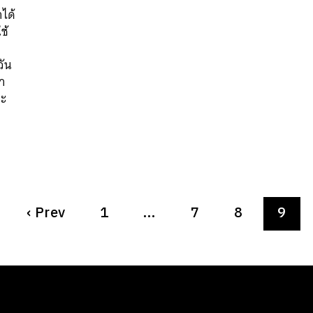
าได้
ช้
วัน
นำ
าะ
‹
Prev
1
…
7
8
9