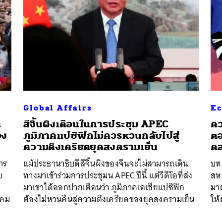
SHARE
TWEET
LINE
EMAIL
Global Affairs
Ec
ิ
สีจิ้นผิงเตือนในการประชุม APEC
คว
อง
ภูมิภาคแปซิฟิกไม่ควรหวนกลับไปสู่
ตอ
ความตึงเครียดยุคสงครามเย็น
ตล
าร
แม้ประธานาธิบดีสีจิ้นผิงของจีนจะไม่สามารถเดิน
บทค
บ
ทางมาเข้าร่วมการประชุมน APEC ปีนี้ แต่วีดีโอที่ส่ง
สหร
มาเขาได้ออกปากเตือนว่า ภูมิภาคเอเชียแปซิฟิก
มา
าคม
ต้องไม่หวนคืนสู่ความตึงเครียดของยุคสงครามเย็น
ให