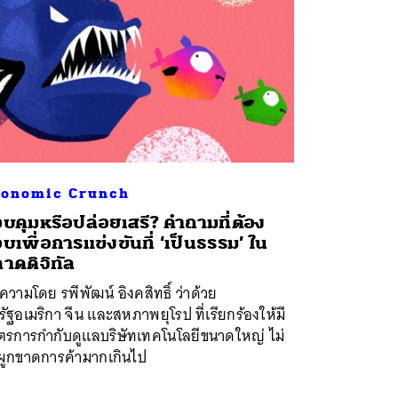
onomic Crunch
บคุมหรือปล่อยเสรี? คำถามที่ต้อง
บเพื่อการแข่งขันที่ ‘เป็นธรรม’ ใน
าดดิจิทัล
วามโดย รพีพัฒน์ อิงคสิทธิ์ ว่าด้วย
ัฐอเมริกา จีน และสหภาพยุโรป ที่เรียกร้องให้มี
ตรการกำกับดูแลบริษัทเทคโนโลยีขนาดใหญ่ ไม่
้ผูกขาดการค้ามากเกินไป