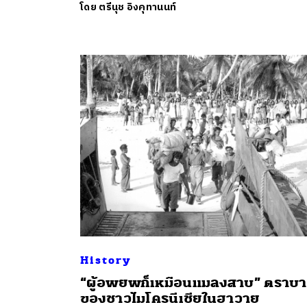
โดย
ตรีนุช อิงคุทานนท์
History
“ผู้อพยพก็เหมือนแมลงสาบ” ตราบ
ของชาวไมโครนีเชียในฮาวาย