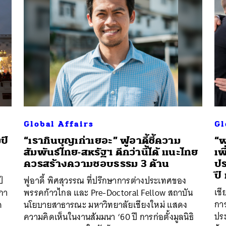
Global Affairs
Gl
ป์
“เรากินบุญเก่าเยอะ” ฟูอาดี้ชี้ความ
“พ
สัมพันธ์ไทย-สหรัฐฯ ดีกว่านี้ได้ แนะไทย
เพ
ควรสร้างความชอบธรรม 3 ด้าน
ปร
ปี
์
ฟูอาดี้ พิศสุวรรณ ที่ปรึกษาการต่างประเทศของ
เช
ิกา
พรรคก้าวไกล และ Pre-Doctoral Fellow สถาบัน
การ
ด
นโยบายสาธารณะ มหาวิทยาลัยเชียงใหม่ แสดง
ปร
ความคิดเห็นในงานสัมมนา ‘60 ปี การก่อตั้งมูลนิธิ