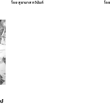
โดย
สุธามาส ทวินันท์
โด
าป