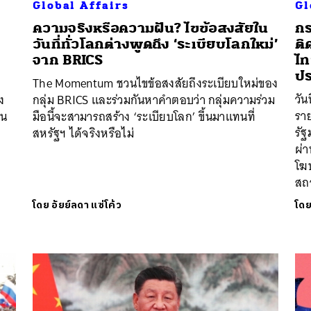
Global Affairs
Gl
ความจริงหรือความฝัน? ไขข้อสงสัยใน
กร
วันที่ทั่วโลกต่างพูดถึง ‘ระเบียบโลกใหม่’
ติ
จาก BRICS
ไท
ป
The Momentum ชวนไขข้อสงสัยถึงระเบียบใหม่ของ
วัน
อง
กลุ่ม BRICS และร่วมกันหาคำตอบว่า กลุ่มความร่วม
รา
ิน
มือนี้จะสามารถสร้าง ‘ระเบียบโลก’ ขึ้นมาแทนที่
รัฐ
สหรัฐฯ ได้จริงหรือไม่
ผ่า
โฆ
สถ
โดย
อัยย์ลดา แซ่โค้ว
โด
นหา