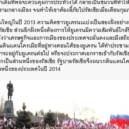
ากเดิมที่พอจะควบคุมการประท้วงได้ กลายเป็นชนวนที่ทำให้
กลางเมือง จนทำให้เขาต้องลี้ภัยไปรัสเซียเมื่อเดือนกุม
ใหญ่ในปี 2013 ความคิดชาวยูเครนเแบ่งเป็นสองฝั่งอย่างเห็
ัสเซีย ส่วนอีกฝั่งหนึ่งต้องการให้ยูเครนมีความสัมพันธ์ใก
่อหวังว่าเศรษฐกิจและการเมืองของประเทศจะมั่นคงและมีเส
ในดินแดนไครเมียที่อยู่ทางตอนใต้ของยูเครน ได้ทำประชามต
จะอยู่กับยูเครนต่อไป หรือจะประกาศเอกราชเข้ากับรัสเซ
ือกเป็นส่วนหนึ่งของรัสเซีย รัฐบาลรัสเซียจึงผนวกดินแดนไค
วนหนึ่งของประเทศในปี 2014
นหา