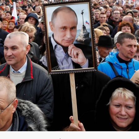
SHARE
TWEET
LINE
EMAIL