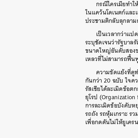
กรณีไครเมียทำให
ในแคว้นโดเนตก์และแ
ประชามติกลับลุกลามก
เป็นเวลากว่าแปด
ระบุชัดเจนว่ารัฐบาลรัส
ขนาดใหญ่อันดับสองของ
เหลวที่ไม่สามารถฟื้น
ความขัดแย้งที่ด
กันกว่า 20 ฉบับ ใจค
รัสเซียได้ละเมิดข้อ
ยุโรป
(Organization f
การละเมิดข้อบังคับห
รถถัง รถหุ้มเกราะ ร
เพื่อกดดันไม่ให้ยูเค