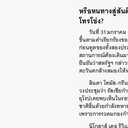
หรือหนทางสู่สั
โทรโข่ง?
วันที่ 31 มกราค
ขึ้นตามคำเรียกร้องขอ
ก่อนทูตของทั้งสองประ
สถานการณ์ต้องเดินมาถ
ยืนยันว่าสหรัฐฯ กล่า
ตะวันตกล้างสมองให้หว
ลินดา โทมัส-กรี
วงประชุมว่า รัสเซียกำ
ยุโรปเคยพบเห็นในรอ
ชาติอื่นด้วยกำลังทหาร
เพราะการระดมกองกำล
นิโกลาส์ เดอ ริว