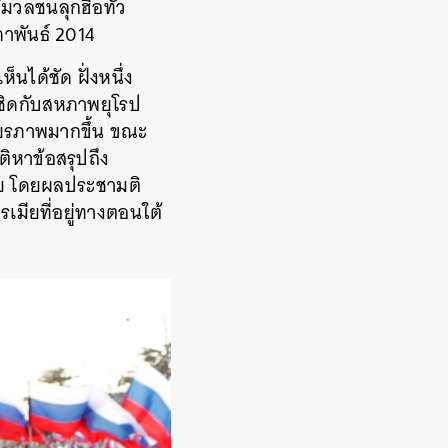
มวลชนลุกฮือทั่ว
ภาพันธ์ 2014
นได้ชัด ฝั่งหนึ่ง
ล้ชิดกับสหภาพยุโรป
ถียรภาพมากขึ้น ขณะ
ิหาข้อสรุปถึง
ีย โดยผลประชามติ
รเมียที่อยู่ทางตอนใต้