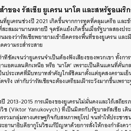
้าของ รัสเซีย ยูเครน นาโต และสหรัฐอเมริ
นที่ยูเครนช่วงปี 2021 เกิดขึ้นจากการทูตที่คลุมเครือ แ
ี่สะสมมานานหลายปี จุดขัดแย้งเกิดขึ้นเมื่อรัฐบาลสองปร
ครนมองว่ารัสเซียพยายามเข้ายึดครองพื้นที่ของยูเครน และมี
เกิดความระส่ำระสาย
่าทีชัดเจนว่ายูเครนจำเป็นต้องฟังเสียงของพวกเขา ทั้งการห
าแอตแลนติกเหนือ หรือ ‘นาโต’ เพราะเป็นดินแดนที่คั่นกล
เป็นประเทศที่มีบทบาทสำคัญใกล้ชิดมาตั้งแต่ยุคสงครามเย็
ตจริง เท่ากับว่ารัสเซียจะต้องเตรียมเฝ้าระวังมากขึ้นเพร
งปี 2013-2015 การเมืองของยูเครนไม่มั่นคงและไร้เสถียร
โนวิช (Viktor Yanukovych) ที่เป็นมิตรกับรัฐบาลรัสเซีย เ
ารรวมกลุ่มทางเศรษฐกิจกับสหภาพยุโรป จนทำให้ประช
ระธานาธิบดียากูโนวิชแก้ปัญหาด้วยการสั่งให้กองกำลังคว