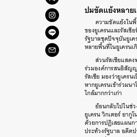
ปมขัดแย้งหลายเส
ความขัดแย้งในพื้
ของยูเครนและรัสเซียท
รัฐบาลชุดปัจจุบันยูเ
หลายพื้นที่ในยูเครน
ส่วนรัสเซียแสดงท
ร่วมองค์การสนธิสัญญ
รัสเซีย มองว่ายูเครน
หากยูเครนเข้าร่วมนาโ
ใกล้มากกว่าเก่า
ย้อนกลับไปในช่ว
ยูเครน วิกเตอร์ ยากู
ด้วยการปฏิเสธแผนก
ประท้วงรัฐบาล อดีตป