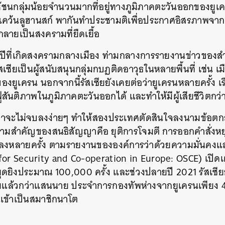
้ชนกลุ่มน้อยจำนวนมากที่อยู่ทางภูมิภาคตะวันออกของยูเค
คว้นลูฮานสก์ พากันทำประชามติเพื่อประกาศอิสรภาพจาก
ลายเป็นสงครามที่ยืดเยื้อ
ปีที่เกิดสงครามกลางเมือง ท่ามกลางการรายงานข่าวของสำน
เซียเป็นผู้สนับสนุนกลุ่มกบฏติดอาวุธในหลายพื้นที่ เช่น เมือ
ยูเครน นอกจากนี้รัสเซียยังเคยต่อว่ายูเครนหลายครั้ง เร
ฟูสันติภาพในภูมิภาคตะวันออกได้ และทำให้มีผู้เสียชีวิตกว
ูท่าจะไม่จบลงง่ายๆ ทำให้สองประเทศตัดสินใจลงนามข้อตกล
วามสำคัญของสนธิสัญญาคือ ยุติการโจมตี การออกคำสั่งหยุ
ตกลงหลายครั้ง ตามรายงานขององค์การว่าด้วยความมั่นคง
or Security and Co-operation in Europe: OSCE) เปิดเผย
ยุดยิงประมาณ 100,000 ครั้ง และช่วงปลายปี 2021 รัสเซี
วมแล้วกว่าแสนนาย ประจำการกองทัพห่างจากยูเครนเพียง 40
รนเข้าเป็นสมาชิกนาโต