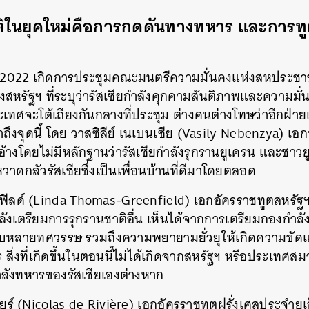
นติในยุคใหม่คือการกดดันทางทหาร และการท
ม 2022 เกิดการประชุมคณะมนตรีความมั่นคงแห่งสหประชาชา
งสหรัฐฯ ที่ระบุว่ารัสเซียกำลังคุกคามสันติภาพและความมั
เทศจะโต้เถียงกันกลางที่ประชุม ต่างคนต่างโทษว่าอีกฝ่ายเป
ึงจุดนี้ โดย วาสซิลีย์ เนเบนเซีย (Vasily Nebenzya) เอก
วอ้างโดยไม่มีหลักฐานว่ารัสเซียกำลังรุกรานยูเครน และชาวย
าดกลัวรัสเซียซึ่งเป็นเพื่อนบ้านที่ดีมาโดยตลอด
นฟิลด์ (Linda Thomas-Greenfield) เอกอัครราชทูตสหรัฐฯ
ลังเตรียมการรุกรานชาติอื่น เห็นได้จากการเตรียมกองกำลังครั
บหลายทศวรรษ รวมถึงความพยายามยั่วยุให้เกิดความขัดแ
 สิ่งที่เกิดขึ้นในตอนนี้ไม่ได้เกิดจากสหรัฐฯ หรือประเทศส
ังทหารของรัสเซียเองต่างหาก
ิแยร์ (Nicolas de Rivière) เอกอัครราชทูตฝรั่งเศสประจำย