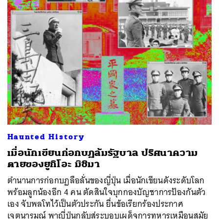
Haunted History
เมื่อนักเขียนก่อกบฏล้มรัฐบาล ปริศนาความ
ตายของยูกิโอะ มิชิมา
ตำนานการก่อกบฏลือลั่นของญี่ปุ่น เมื่อนักเขียนดังระดับโลก
พร้อมลูกน้องอีก 4 คน ตัดสินใจบุกกองบัญชาการป้องกันตัว
เอง จับพลโทไว้เป็นตัวประกัน ยื่นข้อเรียกร้องประกาศ
เจตนารมณ์ พาญี่ปุ่นกลับสู่ระบอบเผด็จการทหารเหมือนสมัย