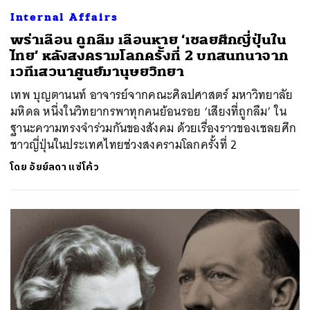
Internal Affairs
พร่าเลือน ถูกลืม เลือนหาย ‘เชลยศึกญี่ปุ่นใน
ไทย’ หลังสงครามโลกครั้งที่ 2 บทสนทนาจาก
เวทีเสวนาศูนย์มานุษยวิทยา
เทพ บุญตานนท์ อาจารย์จากคณะศิลปศาสตร์ มหาวิทยาลัย
มหิดล หนึ่งในวิทยากรพาทุกคนย้อนรอย ‘เสียงที่ถูกลืม’ ใน
ฐานะความทรงจำร่วมกันของสังคม ด้วยเรื่องราวของเชลยศึก
ชาวญี่ปุ่นในประเทศไทยช่วงสงครามโลกครั้งที่ 2
โดย
อัยย์ลดา แซ่โค้ว