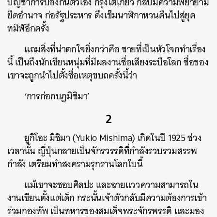
บัญชาการป้องกันตัวเอง กรุงโตเกียว กลับมีความพยายาม
ยึดอำนาจ ก่อรัฐประหาร ดึงเข็มนาฬิกาหวนคืนไปสู่ยุค
ทมิฬอีกครั้ง
แถมสิ่งที่น่าตกใจยิ่งกว่าคือ ชายที่เป็นหัวโจกทำเรื่อง
นี้ เป็นถึงนักเขียนหนุ่มที่มีผลงานชื่อเสียงระบือโลก ชื่อของ
เขาจะถูกนำไปตั้งชื่อเหตุขบถครั้งนี้ว่า
‘การก่อกบฏมิชิมา’
2
ยูกิโอะ มิชิมา (Yukio Mishima) เกิดในปี 1925 ช่วง
เวลานั้น ญี่ปุ่นกลายเป็นจักรวรรดิที่กำลังรวบรวมสรรพ
กำลัง เตรียมทำสงครามรุกรานโลกใบนี้
แม้เขาจะชอบศิลปะ และฉายแววความสามารถใน
งานเขียนตั้งแต่เด็ก กระนั้นเจ้าตัวกลับมีความต้องการเข้า
ร่วมกองทัพ เป็นทหารของสมเด็จพระจักรพรรดิ และมอง