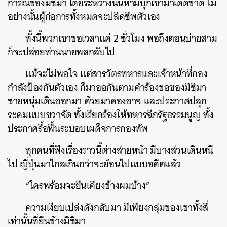
การณ์ของมิชิมา โดยระหว่างนั้นห้ามบุกเข้ามาเด็ดขาด ไม่
อย่างนั้นผู้ก่อการทั้งหมดจะปลิดชีพตัวเอง
ทั้งนี้พวกเขาขอเวลาแค่ 2 ชั่วโมง พอถึงตอนบ่ายสาม
ก็จะปล่อยท่านนายพลกลับไป
แม้จะไม่พอใจ แต่สารวัตรทหารและเจ้าหน้าที่กอง
กำลังป้องกันตัวเอง ก็มาออกันตามคำร้องขอของมิชิมา
ชายหนุ่มเดินออกมา ด้วยมาดองอาจ และประกาศปลุก
ระดมแบบขวาจัด ทั้งเรียกร้องให้ทหารฉีกรัฐธรรมนูญ ทั้ง
ประกาศรื้อฟื้นระบอบเผด็จการกองทัพ
ทุกคนที่ฟังเรื่องราวนี้ต่างส่ายหน้า มีบางส่วนเดินหนี
ไป ญี่ปุ่นมาไกลเกินกว่าจะย้อนไปแบบอดีตแล้ว
“ใครพร้อมจะยืนเคียงข้างผมบ้าง”
ความเงียบเปล่งดังกลับมา มีเพียงกลุ่มของเขาทั้งสี่
เท่านั้นที่ยืนข้างมิชิมา