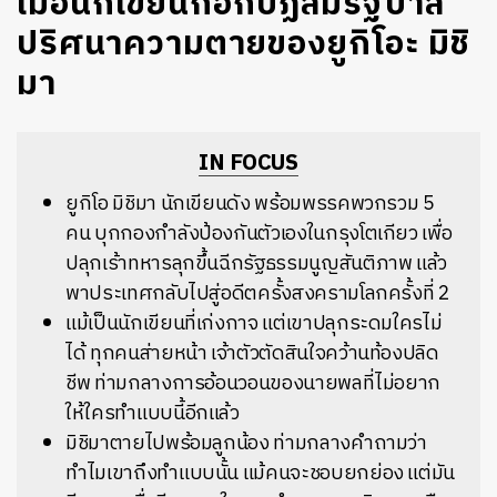
เมื่อนักเขียนก่อกบฏล้มรัฐบาล
ปริศนาความตายของยูกิโอะ มิชิ
มา
IN FOCUS
ยูกิโอ มิชิมา นักเขียนดัง พร้อมพรรคพวกรวม 5
คน บุกกองกำลังป้องกันตัวเองในกรุงโตเกียว เพื่อ
ปลุกเร้าทหารลุกขึ้นฉีกรัฐธรรมนูญสันติภาพ แล้ว
พาประเทศกลับไปสู่อดีตครั้งสงครามโลกครั้งที่ 2
แม้เป็นนักเขียนที่เก่งกาจ แต่เขาปลุกระดมใครไม่
ได้ ทุกคนส่ายหน้า เจ้าตัวตัดสินใจคว้านท้องปลิด
ชีพ ท่ามกลางการอ้อนวอนของนายพลที่ไม่อยาก
ให้ใครทำแบบนี้อีกแล้ว
มิชิมาตายไปพร้อมลูกน้อง ท่ามกลางคำถามว่า
ทำไมเขาถึงทำแบบนั้น แม้คนจะชอบยกย่อง แต่มัน