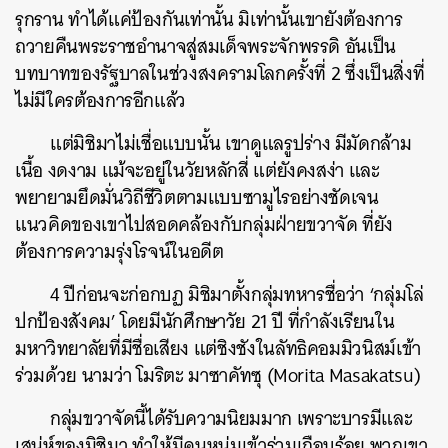
รุกราน ทำได้แค่ป้องกันเท่านั้น มิเท่านั้นเขายังต้องการ
ถวายคืนพระราชอำนาจสู่สมเด็จพระจักพรรดิ อันเป็น
บทบาทของรัฐบาลในช่วงสงครามโลกครั้งที่ 2 ซึ่งเป็นสิ่งที่
ไม่มีใครต้องการอีกแล้ว
แต่มิชิมาไม่เชื่อแบบนั้น เขาดูแลรูปร่าง มีมัดกล้าม
เนื้อ งดงาม แม้จะอยู่ในวัยหลักสี่ แต่ยังคงสง่า และ
พยายามยึดมั่นวิถีชีวิตตามแบบซามูไรอย่างชัดเจน
แนวคิดของเขาไปสอดคล้องกับกลุ่มฝ่ายขวาจัด ที่ยัง
ต้องการความรุ่งโรจน์ในอดีต
4 ปีก่อนจะก่อกบฏ มิชิมาตั้งกลุ่มทหารชื่อว่า ‘กลุ่มโล่
ปกป้องสังคม’ โดยมีนักศึกษาวัย 21 ปี ที่กำลังเรียนใน
มหาวิทยาลัยที่มีชื่อเสียง แต่ชิงชังในลัทธิคอมมิวนิสม์เข้า
ร่วมด้วย นามว่า โมริตะ มาซาคัทซุ (Morita Masakatsu)
กลุ่มขวาจัดนี้ได้รับความนิยมมาก เพราะบารมีและ
เสน่ห์ของมิชิมา ทำให้มีคนหนุ่มเข้าร่วมเกือบร้อย พวกเขา