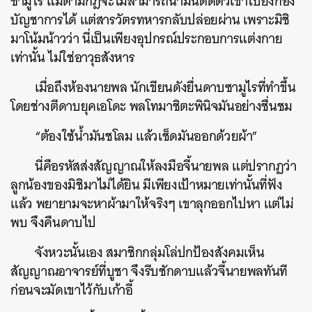
ซามูไร แม้ตามกฎจะไม่สามารถนำมันติดตัวเข้าไปยังกอง
บัญชาการได้ แต่สารวัตรทหารกลับปล่อยผ่าน เพราะมิชิ
มาโน้มน้าวว่า นี่เป็นเพียงอุปกรณ์ประกอบการแต่งกาย
เท่านั้น ไม่ใช่อาวุธสังหาร
เมื่อถึงห้องนายพล นักเขียนดังยื่นดาบซามูไรที่ทำขึ้น
โดยช่างตีดาบยุคเอโดะ พลโทมาชิตะพินิจมันอย่างชื่นชม
“ต้องใช้น้ำมันชโลม แล้วเช็ดมันออกด้วยผ้า”
นี่คือรหัสส่งสัญญาณให้ลงมือจี้นายพล แต่ปรากฏว่า
ลูกน้องของมิชิมาไม่ได้ยิน มีเพียงเป้าหมายเท่านั้นที่ฟัง
แล้ว พยายามจะหาผ้ามาให้จริงๆ เขาลุกออกไปหา แต่ไม่
พบ จึงคืนดาบไป
จังหวะนั้นเอง สมาชิกกลุ่มโล่ปกป้องสังคมเห็น
สัญญาณอาจารย์ที่บูชา จึงรีบชักดาบแล้วจี้นายพลทันที
ก่อนจะมัดเขาไว้กับเก้าอี้