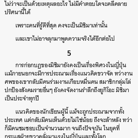
ไม่ว่าจะเป็นด้วยเหตุผลอะไร ไม่มีคำตอบใดจะคลี่คลาย
ปริศนานี้ได้
เพราะคนที่รู้ดีที่สุด คงจะเป็นมิชิมาเท่านั้น
และเขาไม่อาจลุกมาพูดความจริงได้อีกต่อไป
5
การก่อกบฏของมิชิมายังคงเป็นเรื่องพิศวงในญี่ปุ่น
แม้ภายนอกจะมีการประณามเรื่องแนวคิดขวาจัด ทว่างาน
ศพของเขากลับมีคนร่วมงานเกือบหมื่นคน สมาชิกกลุ่มโล่
ปกป้องสังคมรายอื่นๆ ยังคงจัดงานรำลึกถึงยูกิโอะ มิชิมา
เป็นประจำทุกปี
แนวคิดของนักเขียนผู้นี้ แม้จะถูกประณามจากทั้ง
ค้นหา
ประเทศ แต่กลับมีคนเห็นด้วยไม่ใช่น้อย ถึงจะล้าหลัง ทว่า
SHARE
TWEET
LINE
EM
ก็มีคนชมชอบเป็นจำนวนมาก จนถึงปัจจุบัน ในยุคที่
กระแสฝ่ายขวาคลั่งมาแรงในญี่ปุ่นและทั้งโลก