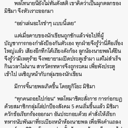
พลโทนายนี้ยังไม่ทันตั้งสติ เขาคิดว่าเป็นมุกตลกของ
มิชิมา จึงหัวเราะออกมา
“อย่าเล่นอะไรขำๆ แบบนี้เลย”
แต่เมื่อดาบของนักเขียนถูกชักแล้วจ่อไปที่ผู้
บัญชาการกองกำลังป้องกันตัวเอง ทุกฝ่ายจึงรู้ว่านี่คือเรื่อง
ใหญ่แล้ว เสียงอึกทึกโต้เถียงดังก้อง ลูกน้องนายพลได้ยิน
จึงรู้ว่ามีเหตุร้าย จึงพยายามเปิดประตูเข้ามา แต่ไม่สำเร็จ
กินเวลาไม่นาน สารวัตรทหารจึงถูกระดม เพื่อพังประตู
เข้าไป เผชิญหน้ากับกลุ่มของนักเขียน
มีการจี้นายพลเกิดขึ้น โดยยูกิโอะ มิชิมา
“ทุกคนถอยไปก่อน” พลโทมาชิตะสั่งการ การก่อกบฏ
ด้วยสมาชิกกลุ่มโล่ปกป้องสังคม 5 คนเริ่มขึ้นแล้ว มิชิมา
ควักข้อเรียกร้องออกมา อันประกอบด้วย คำสั่งให้เรียก
ทหารนับพันมาที่ระเบียงหน้าห้องนายพล เพื่อฟังคำแถลง