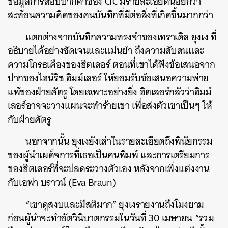
ข้อมูลการสอบปากคำของ CIC มีรายละเอียดน้อยกว่า
สะท้อนความคิดของคนบันทึกที่มีต่อสิ่งที่เกิดขึ้นมากกว่า
แตกต่างจากบันทึกความทรงจำของเทราเดิล ยุงเง ที่
อธิบายได้อย่างชัดเจนและแม่นยำ ถึงความสับสนและ
ความโกรธเคืองของฮิตเลอร์ ตอนที่เขาได้ฟังข้อเสนอจาก
ปากของไฮน์ริช ฮิมม์เลอร์ ให้ยอมรับข้อเสนอความพ่าย
แพ้ของฝ่ายศัตรู โดยเฉพาะอย่างยิ่ง ฮิตเลอร์กลัวว่าฮิมม์
เลอร์อาจจะวางแผนจะทำร้ายเขา เพื่อส่งตัวเขาเป็นๆ ให้
กับฝ่ายศัตรู
นอกจากนั้น ยุงเงยังเล่าในรายละเอียดถึงพินัยกรรม
ของผู้นำเผด็จการที่เธอเป็นคนพิมพ์ และการเตรียมการ
ของฮิตเลอร์ที่จะปลดระวางตัวเอง หลังจากเพิ่งแต่งงาน
กับเอฟา บราวน์ (Eva Braun)
ค้นหา
“เขาดูสงบและมีสติมาก” ยุงเงรายงานถึงโมงยาม
SHARE
TWEET
LINE
EMAIL
ก่อนผู้นำจะทำอัตวินิบาตกรรมในวันที่ 30 เมษายน “รวม