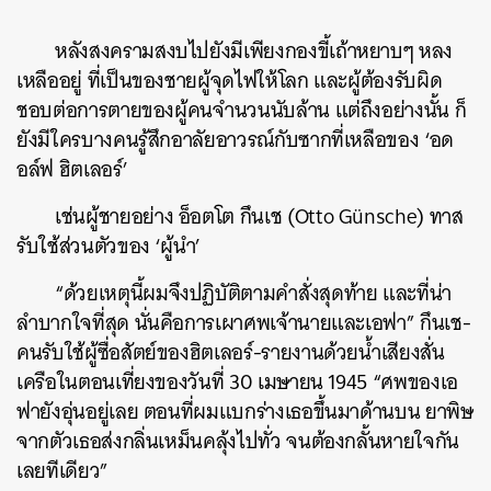
หลังสงครามสงบไปยังมีเพียงกองขี้เถ้าหยาบๆ หลง
เหลืออยู่ ที่เป็นของชายผู้จุดไฟให้โลก และผู้ต้องรับผิด
ชอบต่อการตายของผู้คนจำนวนนับล้าน แต่ถึงอย่างนั้น ก็
ยังมีใครบางคนรู้สึกอาลัยอาวรณ์กับซากที่เหลือของ ‘อด
อล์ฟ ฮิตเลอร์’
เช่นผู้ชายอย่าง อ็อตโต กึนเช (Otto Günsche) ทาส
รับใช้ส่วนตัวของ ‘ผู้นำ’
“ด้วยเหตุนี้ผมจึงปฏิบัติตามคำสั่งสุดท้าย และที่น่า
ลำบากใจที่สุด นั่นคือการเผาศพเจ้านายและเอฟา” กึนเช-
คนรับใช้ผู้ซื่อสัตย์ของฮิตเลอร์-รายงานด้วยน้ำเสียงสั่น
เครือในตอนเที่ยงของวันที่ 30 เมษายน 1945 “ศพของเอ
ฟายังอุ่นอยู่เลย ตอนที่ผมแบกร่างเธอขึ้นมาด้านบน ยาพิษ
จากตัวเธอส่งกลิ่นเหม็นคลุ้งไปทั่ว จนต้องกลั้นหายใจกัน
เลยทีเดียว”