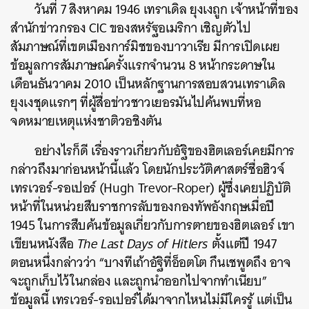
วันที่ 7 สิงหาคม 1946 เทราเดิล ยุงเงถูก
เจ้าหน้าที่ของ
สำนักข่าวกรอง CIC ของสหรัฐอเมริกา เชิญตัวไป
สัมภาษณ์ที่เขตเมืองการ์มิชของบาวาเรีย มีการเปิดเผย
ข้อมูลการสัมภาษณ์ครั้งแรกจำนวน 8 หน้ากระดาษใน
เดือนธันวาคม 2010 เป็นหลักฐานการสอบสวนเทราเดิล
ยุงเงชุดแรกๆ ที่ผู้สื่อข่าวชาวเยอรมันไปค้นพบที่หอ
จดหมายเหตุแห่งชาติวอชิงตัน
อย่างไรก็ดี เรื่องราวเกี่ยวกับอัฐิของฮิตเลอร์เคยมีการ
กล่าวถึงมาก่อนหน้านี้แล้ว โดยนักประวัติศาสตร์ชื่อฮิวจ์
เทรเวอร์-รอเปอร์ (Hugh Trevor-Roper) ผู้ซึ่งเคยปฏิบัติ
หน้าที่ในหน่วยสืบราชการลับของกองทัพอังกฤษเมื่อปี
1945 ในการสืบค้นข้อมูลเกี่ยวกับการตายของฮิตเลอร์ เขา
เขียนหนังสือ
The Last Days of Hitlers
ตั้งแต่ปี 1947
ตอนหนึ่งกล่าวว่า “บางทีเถ้าอัฐิที่อ็อตโต กึนเชพูดถึง อาจ
จะถูกเก็บไว้ในกล่อง และถูกนำออกไปจากทำเนียบ”
ข้อมูลนี้ เทรเวอร์-รอเปอร์ได้มาจากไหนไม่มีใครรู้ แต่เป็น