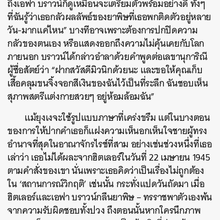
ถึงเอฟา บราวน์ก็ดูเหมือนจะเตรียมตัวพร้อมอย่างดี ทั้งๆ
ที่ฉันรู้ว่าเธอกลัวผลลัพธ์ของยาพิษที่เธอพกติดตัวอยู่หลาย
วัน-มากแค่ไหน” บางทีอาจเพราะต้องการปกปิดความ
กลัวของตนเอง หรือแสดงออกถึงความไม่คุ้นเคยกับโลก
ภายนอก บราวน์ได้กล่าวอำลาด้วยคำพูดต่อเลขานุการิณี
ผู้ซื่อสัตย์ว่า “ฝากสวัสดีมิวนิกด้วยนะ และขอให้คุณเก็บ
เสื้อคลุมขนจิ้งจอกสีเงินของฉันไว้เป็นที่ระลึก ฉันชอบเห็น
สุภาพสตรีแต่งกายสวยๆ อยู่ห้อมล้อมฉัน”
แม้ยุงเงจะใช้รูปแบบภาษาที่เคร่งขรึม แต่ในบางตอน
ของการให้ปากคำเธอก็แฝงความเห็นอกเห็นใจชายผู้ทรง
อำนาจที่สุดในอาณาจักรไรช์ที่สาม อย่างเช่นช่วงหนึ่งที่เธอ
เล่าว่า เธอไม่ได้ผละจากฮิตเลอร์ในวันที่ 22 เมษายน 1945
ตามคำสั่งของเขา นั่นเพราะเธอคิดว่าเป็นเรื่องไม่ถูกต้อง
ใน ‘สถานการณ์วิกฤติ’ เช่นนั้น กระทั่งแปดวันถัดมา เมื่อ
ฮิตเลอร์และเอฟา บราวน์กลืนยาพิษ – ทรราชพาตัวเองพ้น
จากความรับผิดชอบทั้งปวง ถึงตอนนั้นหากใครนึกภาพ