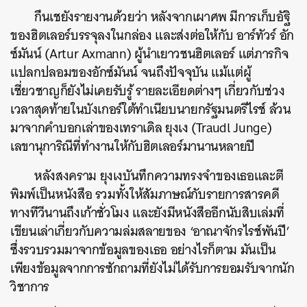
กึนเชยังรายงานด้วยว่า หลังจากเผาศพ มีการเก็บอัฐิ
ของฮิตเลอร์บรรจุลงในกล่อง และส่งต่อให้กับ อาร์ทัวร์ อัก
ซ์มันน์ (Artur Axmann) ผู้นำเยาวชนฮิตเลอร์ แต่ภารกิจ
แปลกปลอมของอักซ์มันน์ จนถึงปัจจุบัน แม้แต่ผู้
เชี่ยวชาญก็ยังไม่เคยรับรู้ รายละเอียดต่างๆ เกี่ยวกับช่วง
เวลาสุดท้ายในบังเกอร์ใต้ทำเนียบนายกรัฐมนตรีไรช์ ล้วน
มาจากคำบอกเล่าของเทราเดิล ยุงเง (Traudl Junge)
เลขานุการิณีที่ทำงานให้กับฮิตเลอร์มานานหลายปี
หลังสงคราม ยุงเงบันทึกความทรงจำของเธอและตี
พิมพ์เป็นหนังสือ รวมทั้งให้สัมภาษณ์กับรายการสารคดี
ทางทีวีนานถึงเก้าชั่วโมง และยังมีหนังสืออีกนับสิบเล่มที่
เขียนเล่าเกี่ยวกับความล่มสลายของ ‘อาณาจักรไรช์พันปี’
ซึ่งรวบรวมมาจากข้อมูลของเธอ อย่างไรก็ตาม มันเป็น
เพียงข้อมูลจากการซักถามที่ยังไม่ได้รับการยอมรับจากนัก
วิชาการ