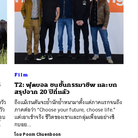
Film
5
T2: ฟุตบอล ชนชั้นกรรมาชีพ และบท
สรุปจาก 20 ปีที่แล้ว
วัว
ถึงแม้เรนตันจะย้ำนักย้ำหนามาตั้งแต่ภาคแรกจนถึง
วัว
ภาคต่อว่า “Choose your future, choose life.”
รอบ
แต่เอาเข้าจริง ชีวิตของเขาและกลุ่มเพื่อนอย่างซิ
้
กบอย...
โดย
Poom Chuenboon