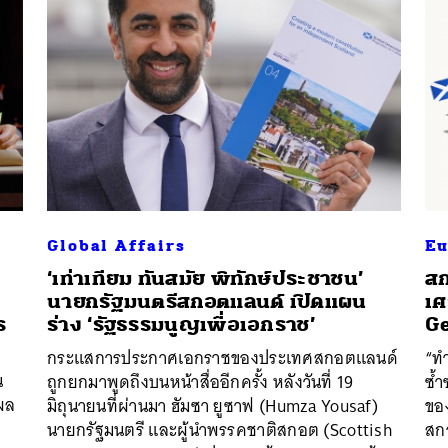
Global Affairs
Eu
‘เท่าเทียม ทันสมัย พิทักษ์ประชาชน’
สก
นายกรัฐมนตรีสกอตแลนด์ เปิดแผน
เศ
ร
ร่าง ‘รัฐธรรมนูญเพื่อเอกราช’
Ge
กระแสการประกาศเอกราชของประเทศสกอตแลนด์
“ท
น
ถูกยกมาพูดถึงบนหน้าสื่ออีกครั้ง หลังวันที่ 19
ซ้ำ
 ผล
มิถุนายนที่ผ่านมา ฮัมซา ยูซาฟ (Humza Yousaf)
ขอ
ก
นายกรัฐมนตรี และผู้นำพรรคชาติสกอต (Scottish
สก