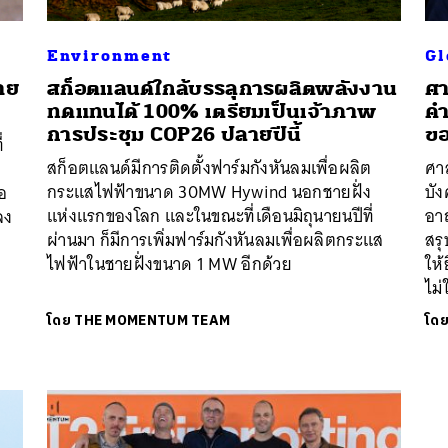
Environment
Gl
นหา
าย
สก็อตแลนด์ใกล้บรรลุการผลิตพลังงาน
ศา
SHARE
TWEET
LINE
EMAIL
ทดแทนได้ 100% เตรียมเป็นเจ้าภาพ
คำ
การประชุม COP26 ปลายปีนี้
ขอ
่
สก็อตแลนด์มีการติดตั้งฟาร์มกังหันลมเพื่อผลิต
ศาล
กระแสไฟฟ้าขนาด 30MW Hywind นอกชายฝั่ง
บั
่อ
แห่งแรกของโลก และในขณะที่เดือนมิถุนายนปีที่
อาณ
ลง
ผ่านมา ก็มีการเพิ่มฟาร์มกังหันลมเพื่อผลิตกระแส
สรุ
ไฟฟ้าในชายฝั่งขนาด 1 MW อีกด้วย
ให้
ไม่
โดย
THE MOMENTUM TEAM
โด