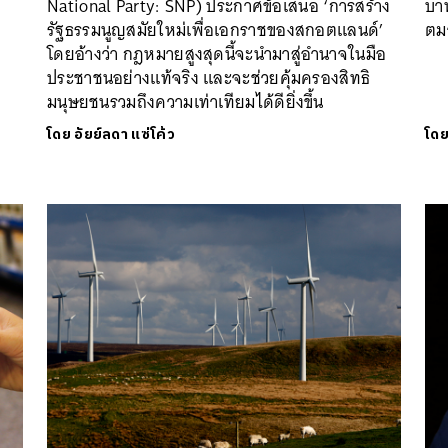
National Party: SNP) ประกาศข้อเสนอ ‘การสร้าง
บา
รัฐธรรมนูญสมัยใหม่เพื่อเอกราชของสกอตแลนด์’
ตม
โดยอ้างว่า กฎหมายสูงสุดนี้จะนำมาสู่อำนาจในมือ
ประชาชนอย่างแท้จริง และจะช่วยคุ้มครองสิทธิ
มนุษยชนรวมถึงความเท่าเทียมได้ดียิ่งขึ้น
โดย
อัยย์ลดา แซ่โค้ว
โด