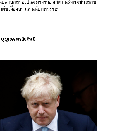
นปลายกลายเป็นมะเร็งร้ายที่กัดกินสังคมชาวสกอ
าต่อเนื่องยาวนานนับทศวรรษ
ย
บุญโชค พานิชศิลป์