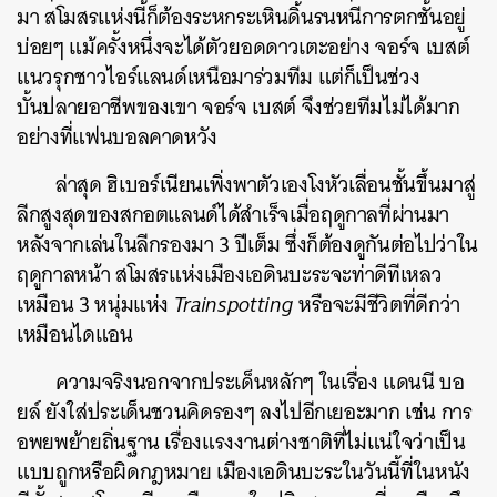
มา สโมสรแห่งนี้ก็ต้องระหกระเหินดิ้นรนหนีการตกชั้นอยู่
บ่อยๆ แม้ครั้งหนึ่งจะได้ตัวยอดดาวเตะอย่าง จอร์จ เบสต์
แนวรุกชาวไอร์แลนด์เหนือมาร่วมทีม แต่ก็เป็นช่วง
บั้นปลายอาชีพของเขา จอร์จ เบสต์ จึงช่วยทีมไม่ได้มาก
อย่างที่แฟนบอลคาดหวัง
ล่าสุด ฮิเบอร์เนียนเพิ่งพาตัวเองโงหัวเลื่อนชั้นขึ้นมาสู่
ลีกสูงสุดของสกอตแลนด์ได้สำเร็จเมื่อฤดูกาลที่ผ่านมา
หลังจากเล่นในลีกรองมา 3 ปีเต็ม ซึ่งก็ต้องดูกันต่อไปว่าใน
ฤดูกาลหน้า สโมสรแห่งเมืองเอดินบะระจะท่าดีทีเหลว
เหมือน 3 หนุ่มแห่ง
Trainspotting
หรือจะมีชีวิตที่ดีกว่า
เหมือนไดแอน
ความจริงนอกจากประเด็นหลักๆ ในเรื่อง แดนนี บอ
ยล์ ยังใส่ประเด็นชวนคิดรองๆ ลงไปอีกเยอะมาก เช่น การ
อพยพย้ายถิ่นฐาน เรื่องแรงงานต่างชาติที่ไม่แน่ใจว่าเป็น
แบบถูกหรือผิดกฎหมาย เมืองเอดินบะระในวันนี้ที่ในหนัง