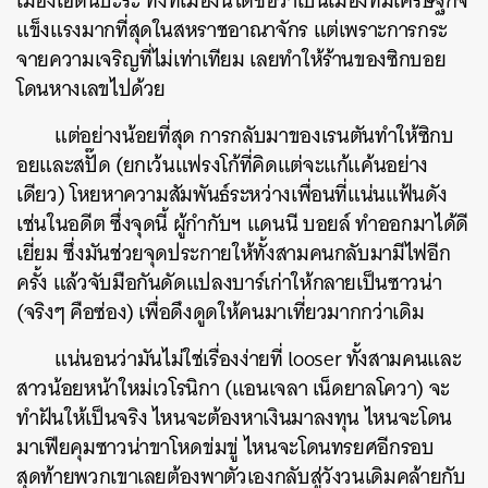
เมืองเอดินบะระ ทั้งที่เมืองนี้ได้ชื่อว่าเป็นเมืองที่มีเศรษฐกิจ
แข็งแรงมากที่สุดในสหราชอาณาจักร แต่เพราะการกระ
จายความเจริญที่ไม่เท่าเทียม เลยทำให้ร้านของซิกบอย
โดนหางเลขไปด้วย
แต่อย่างน้อยที่สุด การกลับมาของเรนตันทำให้ซิกบ
อยและสปั๊ด (ยกเว้นแฟรงโก้ที่คิดแต่จะแก้แค้นอย่าง
เดียว) โหยหาความสัมพันธ์ระหว่างเพื่อนที่แน่นแฟ้นดัง
เช่นในอดีต ซึ่งจุดนี้ ผู้กำกับฯ แดนนี บอยล์ ทำออกมาได้ดี
เยี่ยม ซึ่งมันช่วยจุดประกายให้ทั้งสามคนกลับมามีไฟอีก
ครั้ง แล้วจับมือกันดัดแปลงบาร์เก่าให้กลายเป็นซาวน่า
(จริงๆ คือซ่อง) เพื่อดึงดูดให้คนมาเที่ยวมากกว่าเดิม
ค้นหา
แน่นอนว่ามันไม่ใช่เรื่องง่ายที่ looser ทั้งสามคนและ
SHARE
TWEET
LINE
EMAIL
สาวน้อยหน้าใหม่เวโรนิกา (แอนเจลา เน็ดยาลโควา) จะ
ทำฝันให้เป็นจริง ไหนจะต้องหาเงินมาลงทุน ไหนจะโดน
มาเฟียคุมซาวน่าขาโหดข่มขู่ ไหนจะโดนทรยศอีกรอบ
สุดท้ายพวกเขาเลยต้องพาตัวเองกลับสู่วังวนเดิมคล้ายกับ