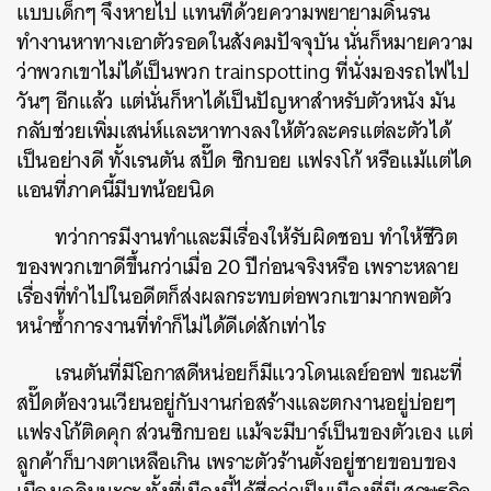
แบบเด็กๆ จึงหายไป แทนที่ด้วยความพยายามดิ้นรน
ทำงานหาทางเอาตัวรอดในสังคมปัจจุบัน นั่นก็หมายความ
ว่าพวกเขาไม่ได้เป็นพวก trainspotting ที่นั่งมองรถไฟไป
วันๆ อีกแล้ว แต่นั่นก็หาได้เป็นปัญหาสำหรับตัวหนัง มัน
กลับช่วยเพิ่มเสน่ห์และหาทางลงให้ตัวละครแต่ละตัวได้
เป็นอย่างดี ทั้งเรนตัน สปั๊ด ซิกบอย แฟรงโก้ หรือแม้แต่ได
แอนที่ภาคนี้มีบทน้อยนิด
ทว่าการมีงานทำและมีเรื่องให้รับผิดชอบ ทำให้ชีวิต
ของพวกเขาดีขึ้นกว่าเมื่อ 20 ปีก่อนจริงหรือ เพราะหลาย
เรื่องที่ทำไปในอดีตก็ส่งผลกระทบต่อพวกเขามากพอตัว
หนำซ้ำการงานที่ทำก็ไม่ได้ดีเด่สักเท่าไร
เรนตันที่มีโอกาสดีหน่อยก็มีแววโดนเลย์ออฟ ขณะที่
สปั๊ดต้องวนเวียนอยู่กับงานก่อสร้างและตกงานอยู่บ่อยๆ
แฟรงโก้ติดคุก ส่วนซิกบอย แม้จะมีบาร์เป็นของตัวเอง แต่
ลูกค้าก็บางตาเหลือเกิน เพราะตัวร้านตั้งอยู่ชายขอบของ