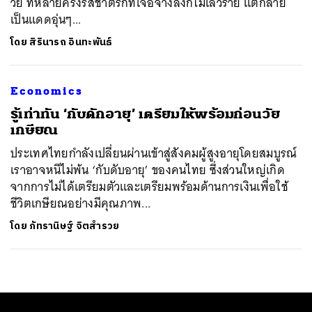
วัย ที่หลายครั้งรสชาติรักที่เจือจางลงก็ไม่เลวร้าย แต่กลาย
เป็นแดดอุ่นๆ...
โดย
สิรินารถ อินทะพันธ์
Economics
รู้เท่าทัน ‘กับดักอายุ’ เตรียมให้พร้อมก่อนวัย
เกษียณ
ประเทศไทยกำลังเปลี่ยนผ่านเข้าสู่สังคมผู้สูงอายุโดยสมบูรณ์
เราอาจหนีไม่พ้น ‘กับดับอายุ’ ของคนไทย ซึ่งส่วนใหญ่เกิด
จากการไม่ได้เตรียมตัวและเตรียมพร้อมด้านการเงินเพื่อใช้
ชีวิตเกษียณอย่างมีคุณภาพ...
โดย
ภัทรานิษฐ์ จิตสำรวย