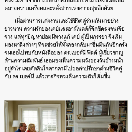
หนึ่งไม่ต่างจากการบอกรักหรือโอบกอด แถมยังช่วยผ่อน
คลายความเครียดและหลั่งสารแห่งความสุขอีกด้วย
เมื่อผ่านการแต่งงานและใช้ชีวิตคู่ร่วมกันมาอย่าง
ยาวนาน ความรักของเคย์และอาร์โนลด์ก็จืดชืดลงจนเจือ
จาง แต่ทุกปัญหาย่อมมีทางแก้ เคย์ ผู้เป็นภรรยา จึงเริ่ม
มองหาสิ่งต่างๆ ที่จะช่วยให้ทั้งสองกลับมาชื่นมื่นกันอีกครั้ง
จนเธอไปพบกับหนังสือของ ดร.เบอร์นี ฟิลด์ ผู้เชี่ยวชาญ
ด้านความสัมพันธ์ เธอมองเห็นความหวังของวันข้างหน้า
อยู่รำไร เลยตัดสินใจลากสามีไปขอคำปรึกษาด้านชีวิตคู่
กับ ดร.เบอร์นี แล้วภารกิจทวงคืนความรักก็เริ่มขึ้น