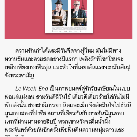
ความรักเก่าได้และมีวันจืดจางรู้ไหม มันไม่มีทาง
หวานชื่นและสวยสดอย่างปีแรกๆ เพลิงรักที่โชกโชนจะ
เหลือเพียงกองฟืนอุ่น และหัวใจที่เคยเต้นแรงจะกลับคืนสู่
จังหวะสามัญ
Le Week-End
เป็นภาพยนตร์คู่รักวัยเกษียณในแบบ
พ่อแง่แม่งอน สามวันดีสี่วันไข้ เดี๋ยวดีเดี๋ยวร้ายใส่กันไม่มี
พัก ดังนั้น สองสามีภรรยา นิคและเม็ก จึงตัดสินใจไปฮันนี
มูนรอบสองที่ปารีส สถานที่เดียวกันกับการฮันนีมูนรอบ
แรกที่ผ่านมาหลายสิบปี พวกเขาหวังจะดื่มน้ำผึ้ง
พระจันทร์ด้วยกันอีกครั้งเพื่อฟื้นคืนความหนุ่มสาวและ