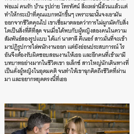
พ่อแม่ คนรัก บ้าน รูปถ่าย โทรทัศน์ สิ่งเหล่านี้ล้วนแล้วแต่
ทำให้กระเป๋าที่คุณแบกหนักขึ้นๆ เพราะฉะนั้นจงเอามัน
ออกจากชีวิตคุณไป เขาเชื่อมาตลอดว่าการไม่ผูกมัดกับสิ่ง
ใดเป็นสิ่งที่ดีที่สุด จนเมื่อได้พบกับผู้หญิงสองคนในความ
สัมพันธ์สองรูปแบบ ได้แก่ นาตาลี คีเนอร์ สาวมั่นที่จะเข้า
มาปฏิรูปการไล่พนักงานออก แต่ยังอ่อนประสบการณ์ ไร
อันจึงต้องรับผิดชอบสอนงานให้เธอ และอีกคนที่เข้ามามี
บทบาทอย่างมากในชีวิตเขา อเล็กซ์ สาวใหญ่นักเดินทางที่
เป็นดั่งผู้หญิงในอุดมคติ จนทำให้เขาฉุกคิดถึงชีวิตที่ผ่าน
มา และอยากหยุดตรงนี้ที่เธอ