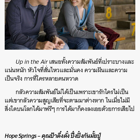
Up in the Air
เสนอทั้งความสัมพันธ์ที่เปราะบางและ
แน่นหนัก หัวใจที่สั่นไหวและมั่นคง ความฝันและความ
เป็นจริง การที่ใครหลายคนหวาด
กลัวความสัมพันธ์ไม่ได้เป็นเพราะเขารักใครไม่เป็น
แต่เขากลัวความสูญเสียที่จะตามมาต่างหาก ในเมื่อไม่มี
สิ่งใดบนโลกได้มาฟรีๆ การได้มาก็คงลงเอยด้วยการเสียไป
Hope Springs – คุณป้าดึ๋งดั๋ง ปึ๋งปั๋งกันมั้ยปู่