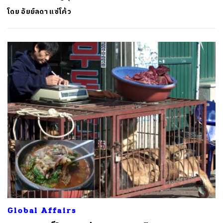
โดย
อัยย์ลดา แซ่โค้ว
Global Affairs