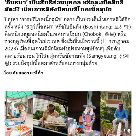
‘กินหมา’ เป็นสิทธิส่วนบุคคล หรือละเมิดสิทธิ
สัตว์? เมื่อเกาหลียังนิยมบริโภคเนื้อสุนัข
ปัญหา ‘การบริโภคเนื้อสุนัข’ กลายเป็นประเด็นในเกาหลีใต้อีก
ครั้ง หลัง ‘สตูว์เนื้อหมา’ หรือโบชินทัง (Boshintang: 보신탕)
ค้นหา
คือหนึ่งเมนูยอดนิยมในเทศกาลโชบก (Chobok: 초복) หรือ
SHARE
TWEET
LINE
EMAIL
ช่วงฤดูร้อนที่สุดในประเทศ ซึ่งเริ่มขึ้นเมื่อวานนี้ (11 กรกฎาคม
2023) เมื่อคนเกาหลีมักนิยมรับประทานซุปร้อนๆ เพื่อดับ
คลายร้อน เช่น ไก่โสมตุ๋นหรือซัมกเยทัง (Samgyetang: 삼계
탕) รวมถึงซุปเนื้อหมาสำหรับคนบางกลุ่มด้วย
โดย
อัยย์ลดา แซ่โค้ว