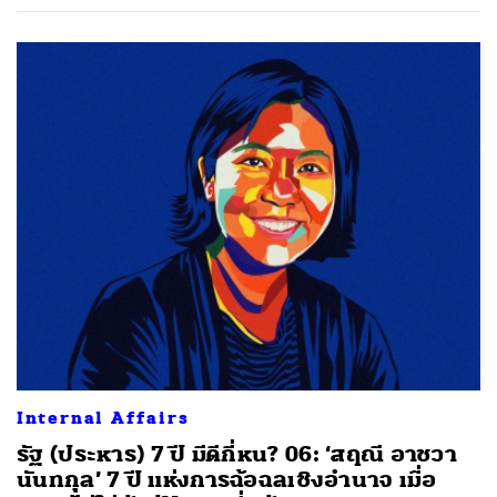
Internal Affairs
รัฐ (ประหาร) 7 ปี มีดีกี่หน? 06: ‘สฤณี อาชวา
นันทกุล’ 7 ปี แห่งการฉ้อฉลเชิงอำนาจ เมื่อ