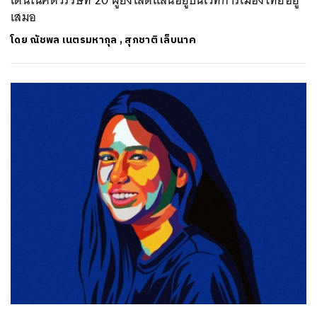
เสมอ
โดย
ณัชพล เนตรมหากุล
,
สุภชาติ เล็บนาค