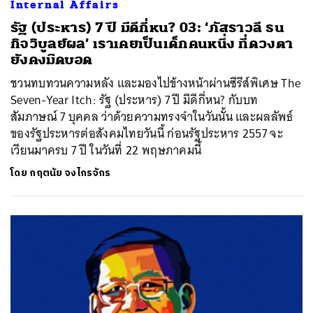
Internal Affairs
รัฐ (ประหาร) 7 ปี มีดีกี่หน? 03: ‘ภัสราวลี ธน
กิจวิบูลย์ผล’ เราเคยเป็นเด็กคนหนึ่ง ที่ดวงตา
ยังคงมืดบอด
ชวนทบทวนความหลัง และมองไปข้างหน้าผ่านซีรีส์พิเศษ The
Seven-Year Itch: รัฐ (ประหาร) 7 ปี มีดีกี่หน? กับบท
สัมภาษณ์ 7 บุคคล ว่าด้วยความทรงจำในวันนั้น และผลลัพธ์
ของรัฐประหารต่อสังคมไทยวันนี้ ก่อนรัฐประหาร 2557 จะ
เวียนมาครบ 7 ปี ในวันที่ 22 พฤษภาคมนี้
โดย
กฤตนัย จงไกรจักร