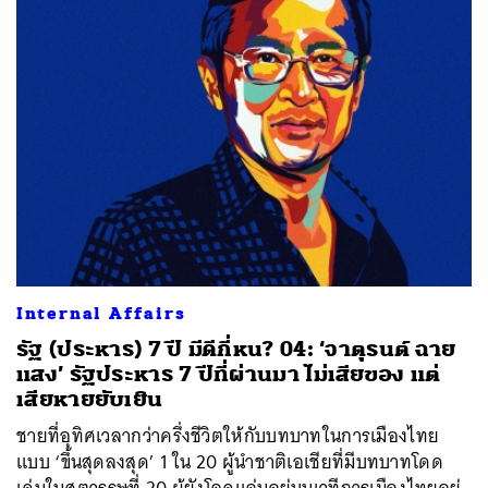
SHARE
TWEET
LINE
EMAIL
Internal Affairs
รัฐ (ประหาร) 7 ปี มีดีกี่หน? 04: ‘จาตุรนต์ ฉาย
แสง’ รัฐประหาร 7 ปีที่ผ่านมา ไม่เสียของ แต่
เสียหายยับเยิน
ชายที่อุทิศเวลากว่าครึ่งชีวิตให้กับบทบาทในการเมืองไทย
แบบ ‘ขึ้นสุดลงสุด’ 1 ใน 20 ผู้นำชาติเอเชียที่มีบทบาทโดด
เด่นในศตวรรษที่ 20 ผู้ยังโลดแล่นอยู่บนเวทีการเมืองไทยอยู่