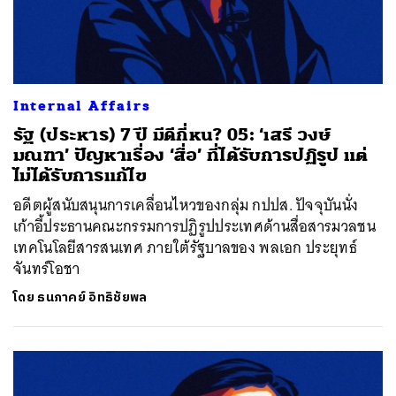
Internal Affairs
รัฐ (ประหาร) 7 ปี มีดีกี่หน? 05: ‘เสรี วงษ์
มณฑา’ ปัญหาเรื่อง ‘สื่อ’ ที่ได้รับการปฏิรูป แต่
ไม่ได้รับการแก้ไข
อดีตผู้สนับสนุนการเคลื่อนไหวของกลุ่ม กปปส. ปัจจุบันนั่ง
เก้าอี้ประธานคณะกรรมการปฏิรูปประเทศด้านสื่อสารมวลชน
เทคโนโลยีสารสนเทศ ภายใต้รัฐบาลของ พลเอก ประยุทธ์
จันทร์โอชา
โดย
ธนภาคย์ อิทธิชัยพล
ค้นหา