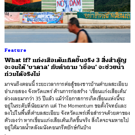
ค้นหา
SHARE
TWEET
LINE
EMAIL
Feature
What if? แก่งเสือเต้นเกิดขึ้นจริง 3 สิ่งสำคัญ
จะจมใต้ ‘บาดาล’ กับคำถาม ‘เขื่อน’ จะช่วยน้ำ
ท่วมได้จริงไม่
มาจนถึงตอนนี้ ระยะเวลาการต่อสู้ของชาวบ้านตำบลสะเอียบ
อำเภอสอง จังหวัดแพร่ ต้านการก่อสร้าง ‘เขื่อนแก่งเสือเต้น’
ล่วงเลยมากว่า 35 ปีแล้ว แม้ว่าโอกาสการเกิดเขื่อนแห่งนี้จะ
อยู่ในระดับที่น้อยมาก แต่ The Momentum ขอตั้งโจทย์และ
ลงไปในพื้นที่ตำบลสะเอียบ จังหวัดแพร่เพื่อสำรวจด้วยตาของ
ตัวเองว่า หากเขื่อนแก่งเสือเต้นเกิดขึ้นจริง สิ่งใดจะจมหายไป
อยู่ใต้มวลน้ำหลังผนังคอนกรีตยักษ์กันบ้าง