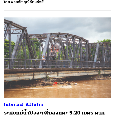
โดย
พรลภัส วุฒิรัตนรักษ์
Internal Affairs
ระดับแม่น้ำปิงจะเพิ่มสูงแตะ 5.20 เมตร คาด