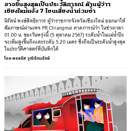
อาจขึ้นสูงสุดเป็นประวัติการณ์ ด้านผู้ว่าฯ
เชียงใหม่แจ้ง 7 โซนเสี่ยงน้ำท่วมซ้ำ
นิรัตน์ พงษ์สิทธิถาวร ผู้ว่าราชการจังหวัดเชียงใหม่ ออกมาให้
สัมภาษณ์ผ่านเพจ PR Chiangmai คาดการณ์ว่า ในช่วงเวลา
01.00 น. ของวันพรุ่งนี้ (5 ตุลาคม 2567) ระดับน้ำในแม่น้ำปิง
จะเพิ่มสูงขึ้นถึงแตะระดับ 5.20 เมตร ซึ่งถือเป็นระดับน้ำสูงสุด
ในประวัติศาสตร์ที่บันทึกได้
โดย
พรลภัส วุฒิรัตนรักษ์