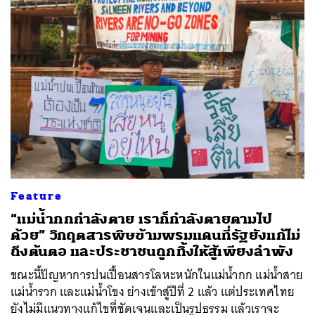
Feature
“แม่น้ำกกกำลังตาย เราก็กำลังตายตามไป
ด้วย” วิกฤตสารพิษข้ามพรมแดนที่รัฐยังแก้ไม่
ถึงต้นตอ และประชาชนถูกทิ้งให้สู้เพียงลำพัง
ขณะนี้ปัญหาการปนเปื้อนสารโลหะหนักในแม่น้ำกก แม่น้ำสาย
แม่น้ำรวก และแม่น้ำโขง ย่างเข้าสู่ปีที่ 2 แล้ว แต่ประเทศไทย
ยังไม่มีแนวทางแก้ไขที่ชัดเจนและเป็นรูปธรรม แล้วเราจะ