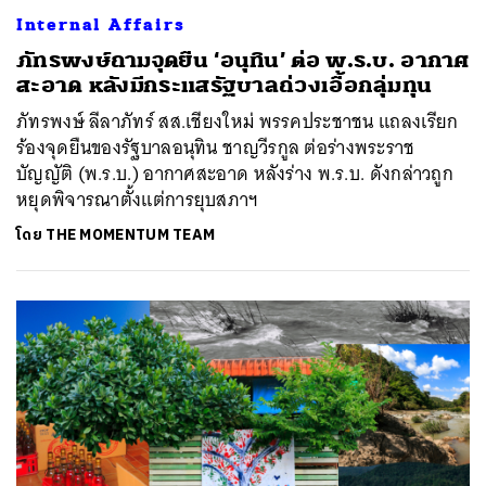
Internal Affairs
ภัทรพงษ์ถามจุดยืน ‘อนุทิน’ ต่อ พ.ร.บ. อากาศ
สะอาด หลังมีกระแสรัฐบาลถ่วงเอื้อกลุ่มทุน
ภัทรพงษ์ ลีลาภัทร์ สส.เชียงใหม่ พรรคประชาชน แถลงเรียก
ร้องจุดยืนของรัฐบาลอนุทิน ชาญวีรกูล ต่อร่างพระราช
บัญญัติ (พ.ร.บ.) อากาศสะอาด หลังร่าง พ.ร.บ. ดังกล่าวถูก
หยุดพิจารณาตั้งแต่การยุบสภาฯ
โดย
THE MOMENTUM TEAM