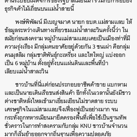
ต้านระบอบเผด็จการของรัฐบาลเมียนมา ร่วมกับการยับยั้ง
ธุรกิจค้าไม้เถื่อนบนแม่น้ำสายนี้
พงษ์พิพัฒน์ มีเบญจมาศ นายก อบต.แม่สามแลบ ให้
ข้อมูลระหว่างเดินทางเที่ยวชมแม่น้ำสาละวินครั้งนี้ว่า ใน
สมัยก่อนสงคราม หมู่บ้านแม่สามแลบเคยเป็นเมืองท่าที่มี
ความรุ่งเรือง มีกลุ่มคนอาศัยอยู่ด้วยกัน 3 ชนเผ่า คือกลุ่ม
คนมุสลิม กลุ่มชาติพันธุ์กะเหรี่ยง และไทใหญ่ แบ่งออก
เป็น 6 หมู่บ้าน ตั้งอยู่ทั้งบนแผ่นดินและพื้นที่ป่า
เลียบแม่น้ำสาละวิน
ชาวบ้านที่นี่แต่ก่อนประกอบอาชีพค้าขาย แบกหาม
และเป็นนายเดินเรือขนส่งสินค้า อีกทั้งในเวลานั้นยังมีชาว
ต่างชาติหลั่งไหลเข้ามาเยี่ยมเยียนไม่ขาดสาย ระบบ
เศรษฐกิจในแม่สามแลบจึงเฟื่องฟูเป็นอย่างมาก จน
กระทั่งถูกทหารเมียนมายึดครองพื้นที่เพื่อใช้เป็นฐานทัพ
ชั่วคราวในการทำสงครามกับกลุ่ม KNU ชาวบ้านจำนวน
มากก็เริ่มย้ายออกจากถิ่นฐานเพื่อความปลอดภัย