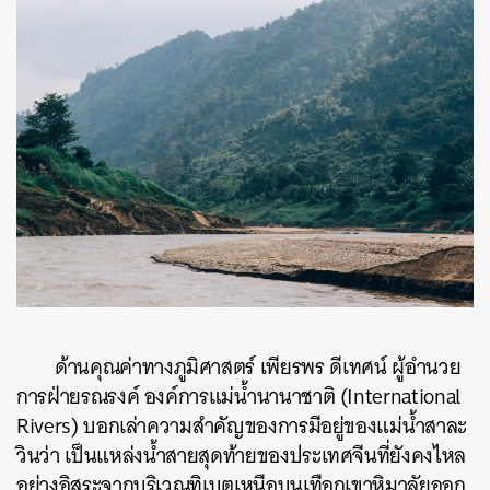
ด้านคุณค่าทางภูมิศาสตร์ เพียรพร ดีเทศน์ ผู้อำนวย
การฝ่ายรณรงค์ องค์การแม่น้ำนานาชาติ (International
Rivers) บอกเล่าความสำคัญของการมีอยู่ของแม่น้ำสาละ
วินว่า เป็นแหล่งน้ำสายสุดท้ายของประเทศจีนที่ยังคงไหล
อย่างอิสระจากบริเวณทิเบตเหนือบนเทือกเขาหิมาลัยออก