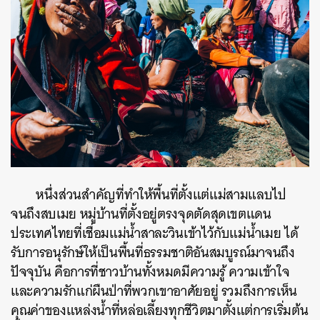
หนึ่งส่วนสำคัญที่ทำให้พื้นที่ตั้งแต่แม่สามแลบไป
จนถึงสบเมย หมู่บ้านที่ตั้งอยู่ตรงจุดตัดสุดเขตแดน
ประเทศไทยที่เชื่อมแม่น้ำสาละวินเข้าไว้กับแม่น้ำเมย ได้
รับการอนุรักษ์ให้เป็นพื้นที่ธรรมชาติอันสมบูรณ์มาจนถึง
ปัจจุบัน คือการที่ชาวบ้านทั้งหมดมีความรู้ ความเข้าใจ
และความรักแก่ผืนป่าที่พวกเขาอาศัยอยู่ รวมถึงการเห็น
คุณค่าของแหล่งน้ำที่หล่อเลี้ยงทุกชีวิตมาตั้งแต่การเริ่มต้น