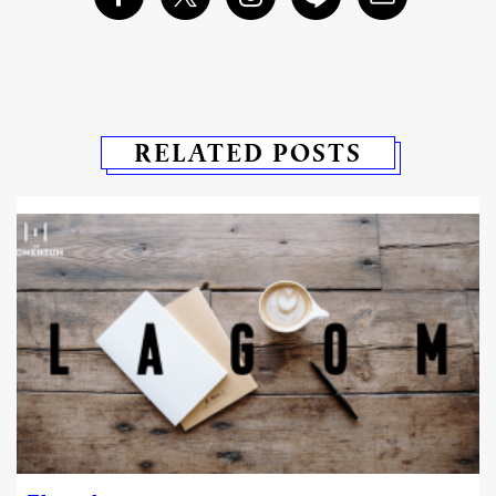
RELATED POSTS