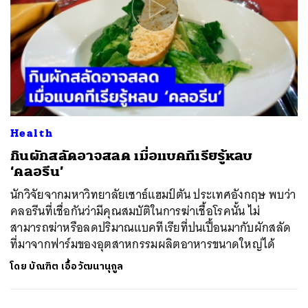
Health
กินผักสลัดอาจสลด เมื่อแบคทีเรียรู้หลบ
‘คลอรีน’
นักวิจัยจากมหาวิทยาลัยเซาธ์แฮมป์ตัน ประเทศอังกฤษ พบว่า
คลอรีนที่เชื่อกันว่ามีคุณสมบัติในการฆ่าเชื้อโรคนั้น ไม่
สามารถฆ่าหรือลดปริมาณแบคทีเรียที่ปนเปื้อนมากับผักสลัด
ที่มาจากฟาร์มของอุตสาหกรรมผลิตอาหารขนาดใหญ่ได้
โดย
บัณฑิต เอื้อวัฒนานุกูล