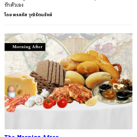
รักตัวเอง
โดย
พรลภัส วุฒิรัตนรักษ์
The Morning After