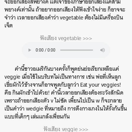
จะออกเสียงสี่พยางค์ แต่เจ้าของภาษาออกเสียงแค่สาม
พยางค์เท่านั้น ถ้าอยากออกเสียงให้ฟังเข้าใจง่าย ก็อาจจะ
จำว่า เวลาออกเสียงคำว่า vegetable ต้องไม่มีเครื่องบิน
เจ็ต
ฟังเสียง vegetable >>>
ค้นหา
คำนี้ชาวอเมริกันบางครั้งก็พูดย่นย่อเรียกเหลือแค่
SHARE
TWEET
LINE
EMAIL
veggie เมื่อใช้ในบริบทไม่เป็นทางการ เช่น พ่อที่เห็นลูก
เขี่ยผักไว้ข้างจานก็อาจพูดกับลูกว่า Eat your veggies!
คือ กินผักเข้าไปด้วย! คำนี้เวลาออกเสียงต้องระวังสักนิด
เพราะถ้าออกเสียงตัว v ไม่ชัด เพี้ยนไปเป็น w ก็จะกลาย
เป็นคำว่า wedgie ที่หมายถึง การดึงกางเกงในให้รั้งก้นขึ้น
แบบที่เด็กๆ เล่นแกล้งเพื่อนกัน
ฟังเสียง veggie >>>