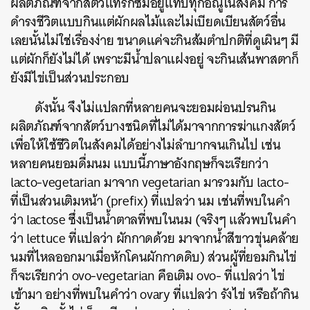
ผลิตภัณฑ์จากสัตว์แทรกซึมอยู่แทบทุกอณูในสังคม การ
ดำรงชีวิตแบบกินแต่ผักผลไม้และไม่เบียดเบียนสัตว์อื่น
เลยนั้นไม่ใช่เรื่องง่าย ขนาดแค่จะกินส้มตำปกติที่ดูเผินๆ มี
แต่ผักก็ยังไม่ได้ เพราะมีน้ำปลาแฝงอยู่ จะกินเส้นพาสตาก็
ยังมีไข่เป็นส่วนประกอบ
ดังนั้น จึงไม่แปลกที่หลายคนจะยอมผ่อนปรนกิน
ผลิตภัณฑ์จากสัตว์บางชนิดที่ไม่ได้มาจากการฆ่าแกงสัตว์
เพื่อให้ใช้ชีวิตในสังคมได้อย่างไม่ลำบากจนเกินไป เช่น
หลายคนยอมดื่มนม แบบนี้ภาษาอังกฤษก็จะเรียกว่า
lacto-vegetarian มาจาก vegetarian มารวมกับ lacto-
ที่เป็นส่วนเติมหน้า (prefix) ที่แปลว่า นม เช่นที่พบในคำ
ว่า lactose ซึ่งเป็นน้ำตาลที่พบในนม (จริงๆ แล้วพบในคำ
ว่า lettuce ที่แปลว่า ผักกาดด้วย มาจากน้ำสีขาวขุ่นคล้าย
นมที่ไหลออกมาเมื่อหักโคนผักกาดดิบ) ส่วนผู้ที่ยอมกินไข่
ก็จะเรียกว่า ovo-vegetarian คือเติม ovo- ที่แปลว่า ไข่
เข้ามา อย่างที่พบในคำว่า ovary ที่แปลว่า รังไข่ หรือถ้ากิน