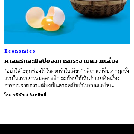
Economics
ศาสตร์และศิลป์ของการกระจายความเสี่ยง
“อย่าใส่ไข่ทุกฟองไว้ในตะกร้าใบเดียว” วลีเก่าแก่ที่ปรากฏครั้ง
แรกในวรรณกรรมคลาสสิก สะท้อนให้เห็นว่าแนวคิดเรื่อง
การกระจายความเสี่ยงเป็นศาสตร์โบร่ำโบราณแค่ไหน...
โดย
รพีพัฒน์ อิงคสิทธิ์