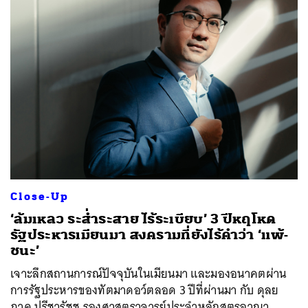
Close-Up
‘ล้มเหลว ระส่ำระสาย ไร้ระเบียบ’ 3 ปีหฤโหด
รัฐประหารเมียนมา สงครามที่ยังไร้คำว่า ‘แพ้-
ชนะ’
เจาะลึกสถานการณ์ปัจจุบันในเมียนมา และมองอนาคตผ่าน
การรัฐประหารของทัตมาดอว์ตลอด 3 ปีที่ผ่านมา กับ ดุลย
ภาค ปรีชารัชช รองศาสตราจารย์ประจำหลักสูตรอาณา