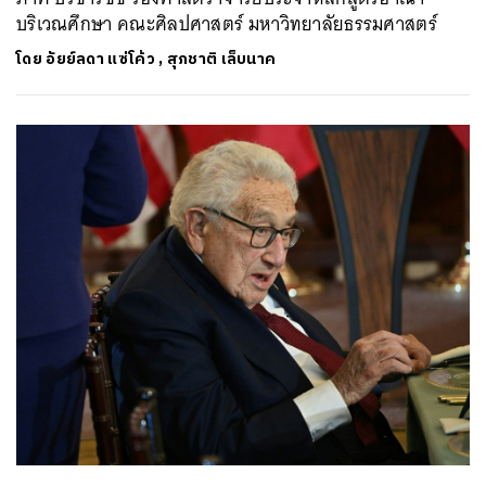
บริเวณศึกษา คณะศิลปศาสตร์ มหาวิทยาลัยธรรมศาสตร์
ค้นหา
โดย
อัยย์ลดา แซ่โค้ว
,
สุภชาติ เล็บนาค
SHARE
TWEET
LINE
EMAIL