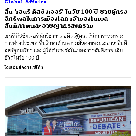
Global Affairs
สิ้น ‘เฮนรี คิสซิงเจอร์’ ในวัย 100 ปี ชายผู้ทรง
อิทธิพลในการเมืองโลก เจ้าของโนเบล
สันติภาพและอาชญากรสงคราม
เฮนรี คิสซิงเจอร์ นักวิชาการ อดีตรัฐมนตรีว่าการกระทรวง
การต่างประเทศ ที่ปรึกษาด้านความมั่นคงของประธานาธิบดี
สหรัฐอเมริกา และผู้ได้รับรางวัลโนเบลสาขาสันติภาพ เสีย
ชีวิตในวัย 100 ปี
โดย
อัยย์ลดา แซ่โค้ว