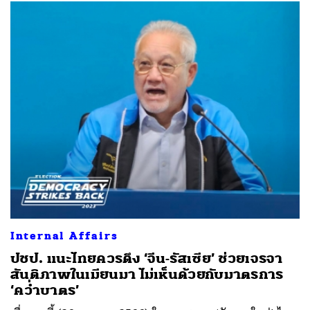
Internal Affairs
ปชป. แนะไทยควรดึง ‘จีน-รัสเซีย’ ช่วยเจรจา
สันติภาพในเมียนมา ไม่เห็นด้วยกับมาตรการ
‘คว่ำบาตร’