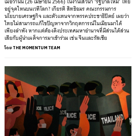
เมื่อวานนี้ (26 เมษายน 2566) ในงานเสวนา ‘รัฐบาลใหม่’ ไทย
อยู่จุดไหนบนเวทีโลก? เกียรติ สิทธิอมร คณะกรรมการ
นโยบายเศรษฐกิจ และตัวแทนจากพรรคประชาธิปัตย์ เผยว่า
ไทยไม่สามารถแก้ไขปัญหาจากวิกฤตการณ์ในเมียนมาได้
เพียงลำพัง หากแต่ต้องดึงประเทศมหาอำนาจที่มีส่วนได้ส่วน
เสียกับผู้นำเผด็จการมาเข้าร่วม เช่น จีนและรัสเซีย
โดย
THE MOMENTUM TEAM