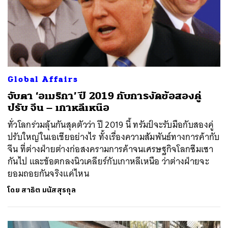
Global Affairs
จับตา ‘อเมริกา’ ปี 2019 กับการงัดข้อสองคู่
ปรับ จีน – เกาหลีเหนือ
ทั่วโลกร่วมลุ้นกันสุดตัวว่า ปี 2019 นี้ ทรัมป์จะรับมือกับสองคู่
ปรับใหญ่ในเอเชียอย่างไร ทั้งเรื่องความสัมพันธ์ทางการค้ากับ
จีน ที่ต่างฝ่ายต่างก่อสงครามการค้าจนเศรษฐกิจโลกซึมเซา
กันไป และข้อตกลงนิวเคลียร์กับเกาหลีเหนือ ว่าต่างฝ่ายจะ
ยอมถอยกันจริงแค่ไหน
โดย
สาธิต มนัสสุรกุล