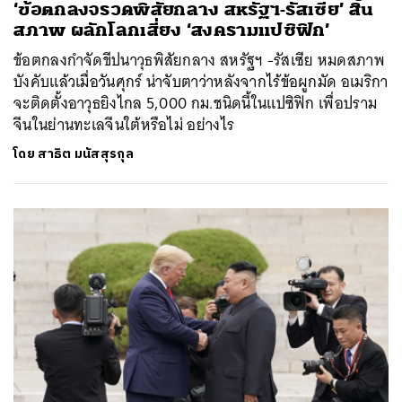
‘ข้อตกลงจรวดพิสัยกลาง สหรัฐฯ-รัสเซีย’ สิ้น
สภาพ ผลักโลกเสี่ยง ‘สงครามแปซิฟิก’
ข้อตกลงกำจัดขีปนาวุธพิสัยกลาง สหรัฐฯ -รัสเซีย หมดสภาพ
บังคับแล้วเมื่อวันศุกร์ น่าจับตาว่าหลังจากไร้ข้อผูกมัด อเมริกา
จะติดตั้งอาวุธยิงไกล 5,000 กม.ชนิดนี้ในแปซิฟิก เพื่อปราม
จีนในย่านทะเลจีนใต้หรือไม่ อย่างไร
โดย
สาธิต มนัสสุรกุล