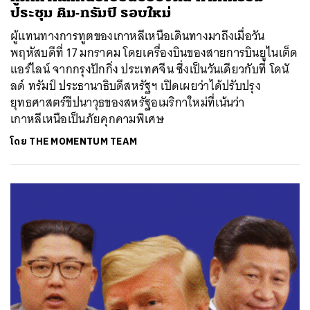
ประชุม คิม-ทรัมป์ รอบใหม่
ผู้แทนทางการทูตของเกาหลีเหนือเดินทางมาถึงเมื่อวัน
พฤหัสบดีที่ 17 มกราคม โดยเครื่องบินของสายการบินยูไนเต็ด
แอร์ไลน์ จากกรุงปักกิ่ง ประเทศจีน ซึ่งเป็นวันเดียวกับที่ โดนั
ลด์ ทรัมป์ ประธานาธิบดีสหรัฐฯ เปิดเผยว่าได้ปรับปรุง
ยุทธศาสตร์ขีปนาวุธของสหรัฐอเมริกาใหม่ที่เน้นว่า
เกาหลีเหนือเป็นภัยคุกคามพิเศษ
โดย
THE MOMENTUM TEAM
ค้นหา
SHARE
TWEET
LINE
EMAIL