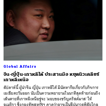
Global Affairs
จีน-ญี่ปุ่น-เกาหลีใต้ ประสานมือ หยุดนิวเคลียร์
เกาหลีเหนือ
สัปดาห์นี้ ผู้นำจีน ญี่ปุ่น เกาหลีใต้ มีนัดหารือเกี่ยวกับกิจการ
เอเชียตะวันออก นับเป็นความพยายามในนาทีสุดท้ายก่อนถึง
เส้นตายที่เกาหลีเหนือขู่จะ 'มอบของขวัญคริสต์มาส' ให้
อเมริกา ซึ่งกองทัพสหรัฐฯ คาดว่าอาจเป็นขีปนาวุธพิสัยไกล