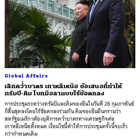
Global Affairs
เลิกคว่ำบาตร เกาหลีเหนือ ข้อเสนอที่ทำให้
ทรัมป์-คิม โบกมือลาแบบไร้ข้อตกลง
การประชุมระหว่างทรัมป์และคิมจองอึนในวันที่ 28 กุมภาพันธ์
ก็สิ้นสุดลงโดยไร้ข้อตกลงร่วมกัน คิมจองอึนยืนกรานว่า
สหรัฐอเมริกาต้องยุติการคว่ำบาตรทางเศรษฐกิจต่อ
เกาหลีเหนือทั้งหมด เงื่อนไขนี้ทำให้การประชุมครั้งนี้จบเร็ว
กว่ากำหนดเดิม