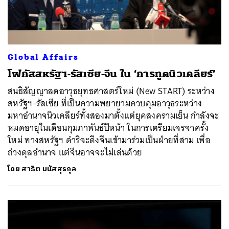
Global Affairs
โฟกัสสหรัฐฯ-รัสเซีย-จีน ใน ‘การทูตนิวเคลียร์’
สนธิสัญญาลดอาวุธยุทธศาสตร์ใหม่ (New START) ระหว่าง
สหรัฐฯ-รัสเซีย ที่เป็นความพยายามควบคุมอาวุธระหว่าง
มหาอำนาจนิวเคลียร์ทั้งสองมาตั้งแต่ยุคสงครามเย็น กำลังจะ
หมดอายุในเดือนกุมภาพันธ์ปีหน้า ในการเตรียมเจรจาครั้ง
ใหม่ ทางสหรัฐฯ ดำริจะดึงจีนเข้ามาร่วมเป็นฝ่ายที่สาม เพื่อ
ถ่วงดุลอำนาจ แต่จีนอาจจะไม่เล่นด้วย
โดย
สาธิต มนัสสุรกุล