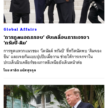
Global Affairs
‘การทูตนอกกรอบ’ ขับเคลื่อนการเจรจา
‘ทรัมป์-คิม’
การทูตแหวกแนวของ ‘โดนัลด์ ทรัมป์’ ที่ทวีตนัดพบ ‘คิมจอง
อึน’ และเจอกันแบบปุบปับเมื่อวาน ช่วยให้การเจรจาใน
ประเด็นนิวเคลียร์ของเกาหลีเหนือยังเดินหน้าต่อ
โดย
สาธิต มนัสสุรกุล