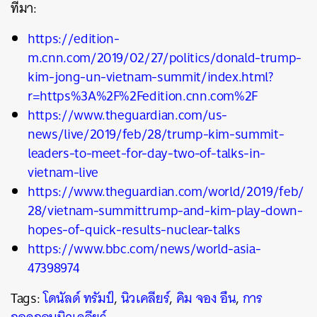
ที่มา:
https://edition-
m.cnn.com/2019/02/27/politics/donald-trump-
kim-jong-un-vietnam-summit/index.html?
r=https%3A%2F%2Fedition.cnn.com%2F
https://www.theguardian.com/us-
news/live/2019/feb/28/trump-kim-summit-
leaders-to-meet-for-day-two-of-talks-in-
vietnam-live
https://www.theguardian.com/world/2019/feb/
28/vietnam-summittrump-and-kim-play-down-
hopes-of-quick-results-nuclear-talks
https://www.bbc.com/news/world-asia-
47398974
Tags:
โดนัลด์ ทรัมป์
,
นิวเคลียร์
,
คิม จอง อึน
,
การ