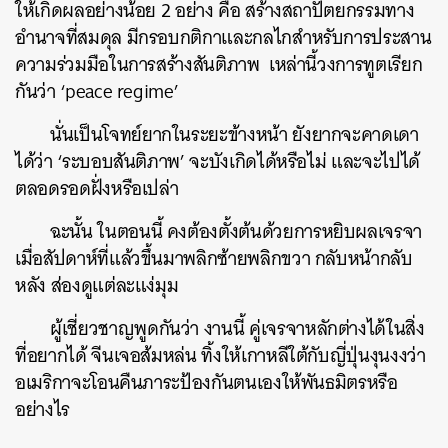
ให้เกิดผลอย่างน้อย 2 อย่าง คือ สร้างสถาปัตยกรรมทาง
อำนาจที่สมดุล มีกรอบกติกาและกลไกสำหรับการประสาน
ความร่วมมือในการสร้างสันติภาพ เหล่านี้วงการทูตเรียก
กันว่า ‘peace regime’
นั่นเป็นโจทย์ยากในระยะข้างหน้า ยังยากจะคาดเดา
ได้ว่า ‘ระบอบสันติภาพ’ จะบังเกิดได้หรือไม่ และจะไปได้
ตลอดรอดฝั่งหรือเปล่า
ฉะนั้น ในตอนนี้ คงต้องตั้งต้นด้วยการหยิบผลเจรจา
เมื่อสัปดาห์ที่แล้วขึ้นมาพลิกซ้ายพลิกขวา กลับหน้ากลับ
หลัง ส่องดูแต่ละแง่มุม
ผู้เชี่ยวชาญพูดกันว่า งานนี้ คู่เจรจาหลักต่างได้ในสิ่ง
ที่อยากได้ จีนเจอส้มหล่น ทิ้งให้เกาหลีใต้กับญี่ปุ่นงุนงงว่า
อเมริกาจะโอนคืนภาระป้องกันตนเองให้พันธมิตรหรือ
อย่างไร