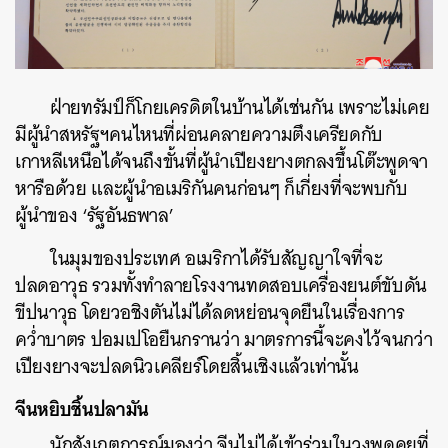
ฝ่ายทรัมป์ก็โกยเครดิตในบ้านได้เช่นกัน เพราะไม่เคย
มีผู้นำสหรัฐฯคนไหนที่ผ่อนคลายความตึงเครียดกับ
เกาหลีเหนือได้จนถึงขั้นที่ผู้นำเปียงยางตกลงขึ้นโต๊ะพูดจา
หารือด้วย และผู้นำอเมริกันคนก่อนๆ ก็เกี่ยงที่จะพบกับ
ผู้นำของ ‘รัฐอันธพาล’
ในมุมของประเทศ อเมริกาได้รับสัญญาใจที่จะ
ปลดอาวุธ รวมทั้งทำลายโรงงานทดสอบเครื่องยนต์ขับดัน
ขีปนาวุธ โดยวอชิงตันไม่ได้ลดหย่อนจุดยืนในเรื่องการ
คว่ำบาตร ปอมเปโอยืนกรานว่า มาตรการนี้จะคงไว้จนกว่า
เปียงยางจะปลดนิวเคลียร์โดยสิ้นเชิงแล้วเท่านั้น
จีนหยิบชิ้นปลามัน
นักสังเกตการณ์มองว่า จีนไม่ได้เข้าร่วมในวงพูดคุยที่