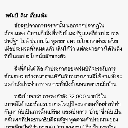
‘ทรัมป์-คิม’ เก็บแต้ม
ข้อสรุปจากการเจรจานั้น นอกจากปรากฏใน
ถ้อยแถลง ยังรวมถึงสิ่งที่ทรัมป์และรัฐมนตรีต่างประเทศ
สหรัฐฯ ไมค์ ปอมเปโอ พูดขยายความในเวลาต่อมาด้วย
เมื่อประมวลทั้งหมดแล้ว เห็นได้ว่า แต่ละฝ่ายต่างได้ในสิ่ง
ที่เป็นผลประโยชน์หลักของตัว
สิ่งที่คิมได้ คือ คำประกาศของทรัมป์ที่จะระงับการ
ซ้อมรบระหว่างทหารอเมริกันกับทหารเกาหลีใต้ รวมทั้งจะ
ลดกำลังประจำการ จนกระทั่งถึงขั้นถอนทหารกลับบ้าน
ทรัมป์บอกว่า การคงกำลัง 32,000 นายไว้ใน
เกาหลีใต้ และซ้อมรบขนาดใหญ่ปีละหลายครั้งอย่างที่ทำ
กันมา นับเป็นการสิ้นเปลือง และเป็นการ ‘ยั่วยุ’ ซึ่งนับเป็น
ครั้งแรกที่ประธานาธิบดีสหรัฐฯ พูดตามคำประณามของ
เกาหลีเหนือที่ว่า การเล่น ‘เกมสงคราม’ ถือเป็นการยั่วยุ