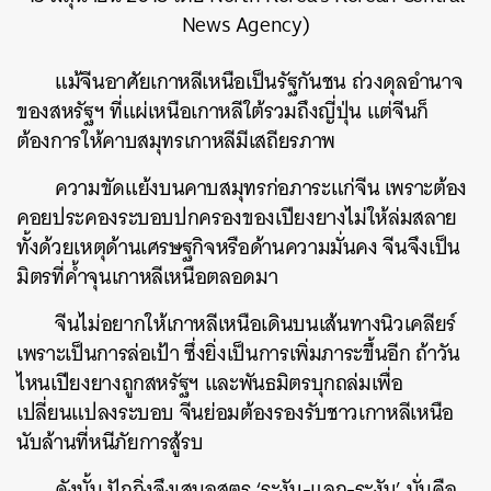
News Agency)
แม้จีนอาศัยเกาหลีเหนือเป็นรัฐกันชน ถ่วงดุลอำนาจ
ของสหรัฐฯ ที่แผ่เหนือเกาหลีใต้รวมถึงญี่ปุ่น แต่จีนก็
ต้องการให้คาบสมุทรเกาหลีมีเสถียรภาพ
ความขัดแย้งบนคาบสมุทรก่อภาระแก่จีน เพราะต้อง
คอยประคองระบอบปกครองของเปียงยางไม่ให้ล่มสลาย
ทั้งด้วยเหตุด้านเศรษฐกิจหรือด้านความมั่นคง จีนจึงเป็น
มิตรที่ค้ำจุนเกาหลีเหนือตลอดมา
จีนไม่อยากให้เกาหลีเหนือเดินบนเส้นทางนิวเคลียร์
เพราะเป็นการล่อเป้า ซึ่งยิ่งเป็นการเพิ่มภาระขึ้นอีก ถ้าวัน
ไหนเปียงยางถูกสหรัฐฯ และพันธมิตรบุกถล่มเพื่อ
เปลี่ยนแปลงระบอบ จีนย่อมต้องรองรับชาวเกาหลีเหนือ
นับล้านที่หนีภัยการสู้รบ
ดังนั้น ปักกิ่งจึงเสนอสูตร ‘ระงับ-แลก-ระงับ’ นั่นคือ