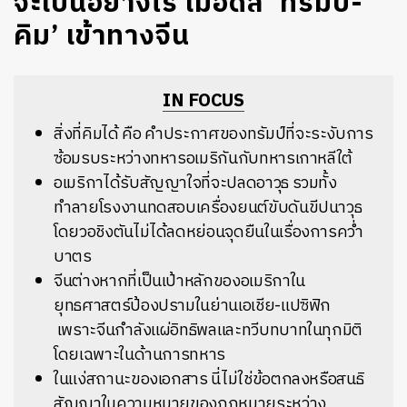
จะเป็นอย่างไร เมื่อดีล ‘ทรัมป์-
คิม’ เข้าทางจีน
IN FOCUS
สิ่งที่คิมได้ คือ คำประกาศของทรัมป์ที่จะระงับการ
ซ้อมรบระหว่างทหารอเมริกันกับทหารเกาหลีใต้
อเมริกาได้รับสัญญาใจที่จะปลดอาวุธ รวมทั้ง
ทำลายโรงงานทดสอบเครื่องยนต์ขับดันขีปนาวุธ
โดยวอชิงตันไม่ได้ลดหย่อนจุดยืนในเรื่องการคว่ำ
บาตร
จีนต่างหากที่เป็นเป้าหลักของอเมริกาใน
ยุทธศาสตร์ป้องปรามในย่านเอเชีย-แปซิฟิก
เพราะจีนกำลังแผ่อิทธิพลและทวีบทบาทในทุกมิติ
โดยเฉพาะในด้านการทหาร
ในแง่สถานะของเอกสาร นี่ไม่ใช่ข้อตกลงหรือสนธิ
สัญญาในความหมายของกฎหมายระหว่าง