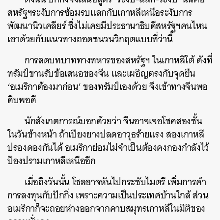
สหรัฐฯระงับการซ้อมรบแลกกับเกาหลีเหนือระงับการ
พัฒนานิวเคลียร์ ซึ่งไม่เคยมีประธานาธิบดีสหรัฐฯคนไหน
เอาด้วยกับแนวทางถอดชนวนวิกฤตแบบที่ว่านี้
การลดบทบาททางทหารของสหรัฐฯ ในเกาหลีใต้ ดังที่
ทรัมป์ขานรับข้อเสนอของจีน และเผอิญตรงกับจุดยืน
‘อเมริกาต้องมาก่อน’ ของทรัมป์เองด้วย จึงเข้าทางจีนพอ
ดิบพอดี
นักสังเกตการณ์บอกด้วยว่า จีนอาจเจอโชคสองชั้น
ในวันข้างหน้า ถ้าเปียงยางปลดอาวุธร้ายแรง สองเกาหลี
ปรองดองกันได้ อเมริกาย่อมไม่จำเป็นต้องคงกองกำลังไว้
ป้องปรามเกาหลีเหนืออีก
เมื่อถึงวันนั้น โซลอาจหันไปกระชับไมตรี เพิ่มการค้า
การลงทุนกับปักกิ่ง เพราะความเป็นประเทศบ้านใกล้ ส่วน
อเมริกาก็จะถอยห่างออกจากคาบสมุทรเกาหลีในมิติของ