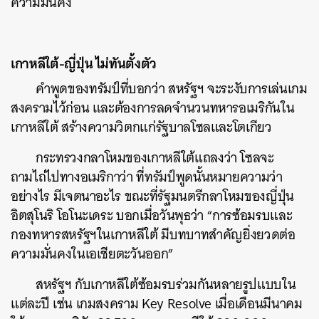
ความมั่นคง
เกาหลีใต้-ญี่ปุ่น ไม่ทันตั้งตัว
คำพูดของทรัมป์ที่บอกว่า สหรัฐฯ จะระงับการเล่นเกม
สงครามไว้ก่อน และต้องการลดจำนวนทหารอเมริกันใน
เกาหลีใต้ สร้างความวิตกแก่รัฐบาลโซลและโตเกียว
กระทรวงกลาโหมของเกาหลีใต้แถลงว่า โซลจะ
ถามไถ่ไปทางอเมริกาว่า ที่ทรัมป์พูดนั้นหมายความว่า
อย่างไร มีเจตนาอะไร ขณะที่รัฐมนตรีกลาโหมของญี่ปุ่น
อิตสุโนริ โอโนะเดระ บอกเมื่อวันพุธว่า “การซ้อมรบและ
กองทหารสหรัฐฯในเกาหลีใต้ มีบทบาทสำคัญยิ่งยวดต่อ
ความมั่นคงในเอเชียตะวันออก”
สหรัฐฯ กับเกาหลีใต้ซ้อมรบร่วมกันหลายรูปแบบใน
แต่ละปี เช่น เกมสงคราม Key Resolve เมื่อเดือนมีนาคม