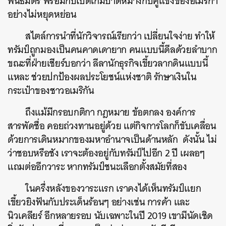
พันธมิตร พร้อมกับเปิดเกมบาดหมางกับคู่แข่งของอเมริกา
อย่างไม่หยุดหย่อน
สไตล์การนำที่นักวิจารณ์เรียกว่า เปลี่ยนใจง่าย ทำให้
ทรัมป์ถูกมองเป็นคนคาดเดายาก คนแบบนี้ดีลด้วยลำบาก
ขณะที่ฝ่ายเชียร์บอกว่า ลีลานักธุรกิจเขี้ยวลากดินแบบนี้
แหละ ช่วยปกป้องผลประโยชน์แห่งชาติ รักษาเงินใน
กระเป๋าของชาวอเมริกัน
ถึงแม้มีกรอบกติกา กฎหมาย ข้อตกลง องค์การ
สารพัดชื่อ คอยถ่วงทานอยู่ด้วย แต่กิจการโลกก็ขับเคลื่อน
ด้วยการเดินหมากของมหาอำนาจเป็นด้านหลัก ดังนั้น ไม่
ว่าชอบหรือชัง เราจะต้องอยู่กับทรัมป์ไปอีก 2 ปี เผลอๆ
แถมต่ออีกวาระ หากทรัมป์ชนะเลือกตั้งสมัยที่สอง
ในครึ่งหลังของวาระแรก เราคงได้เห็นทรัมป์แยก
เขี้ยวยิงฟันกับประเด็นร้อนๆ อย่างเช่น การค้า และ
นิวเคลียร์ อีกหลายรอบ นับเฉพาะในปี 2019 เขามีนัดเชิด