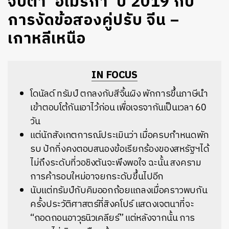
จับตา ‘อเมริกา’ ปี 2019 กับ
การงัดข้อสองคู่ปรับ จีน –
เกาหลีเหนือ
IN FOCUS
โดนัลด์ ทรัมป์ ตกลงกับสีจิ้นผิง พักการขึ้นภาษีนำ
เข้าตอบโต้กันเอาไว้ก่อน เพื่อเจรจากันเป็นเวลา 60
วัน
แต่นักสังเกตการณ์ประเมินว่า เมื่อครบกำหนดพัก
รบ ปักกิ่งคงตอบสนองข้อเรียกร้องของสหรัฐฯได้
ไม่ถึงระดับที่วอชิงตันจะพึงพอใจ ฉะนั้น สงคราม
การค้ารอบใหม่อาจยกระดับขึ้นไปอีก
นับแต่ทรัมป์กับคิมออกถ้อยแถลงเมื่อคราวพบกัน
ครั้งประวัติศาสตร์ที่สิงคโปร์ แสดงเจตนาที่จะ
“ถอดถอนอาวุธนิวเคลียร์” แต่หลังจากนั้น การ