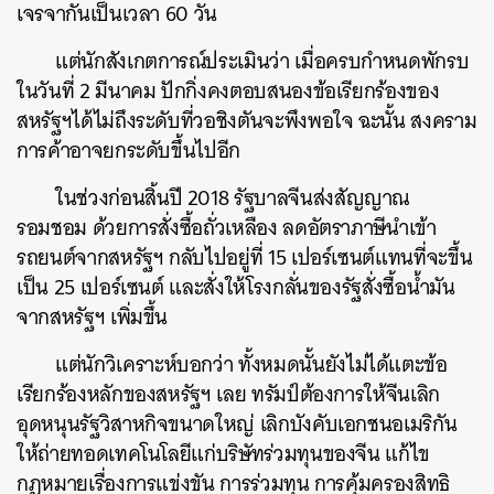
เจรจากันเป็นเวลา 60 วัน
แต่นักสังเกตการณ์ประเมินว่า เมื่อครบกำหนดพักรบ
ในวันที่ 2 มีนาคม ปักกิ่งคงตอบสนองข้อเรียกร้องของ
สหรัฐฯได้ไม่ถึงระดับที่วอชิงตันจะพึงพอใจ ฉะนั้น สงคราม
การค้าอาจยกระดับขึ้นไปอีก
ในช่วงก่อนสิ้นปี 2018 รัฐบาลจีนส่งสัญญาณ
รอมชอม ด้วยการสั่งซื้อถั่วเหลือง ลดอัตราภาษีนำเข้า
รถยนต์จากสหรัฐฯ กลับไปอยู่ที่ 15 เปอร์เซนต์แทนที่จะขึ้น
เป็น 25 เปอร์เซนต์ และสั่งให้โรงกลั่นของรัฐสั่งซื้อน้ำมัน
จากสหรัฐฯ เพิ่มขึ้น
แต่นักวิเคราะห์บอกว่า ทั้งหมดนั้นยังไม่ได้แตะข้อ
เรียกร้องหลักของสหรัฐฯ เลย ทรัมป์ต้องการให้จีนเลิก
อุดหนุนรัฐวิสาหกิจขนาดใหญ่ เลิกบังคับเอกชนอเมริกัน
ให้ถ่ายทอดเทคโนโลยีแก่บริษัทร่วมทุนของจีน แก้ไข
กฎหมายเรื่องการแข่งขัน การร่วมทุน การคุ้มครองสิทธิ