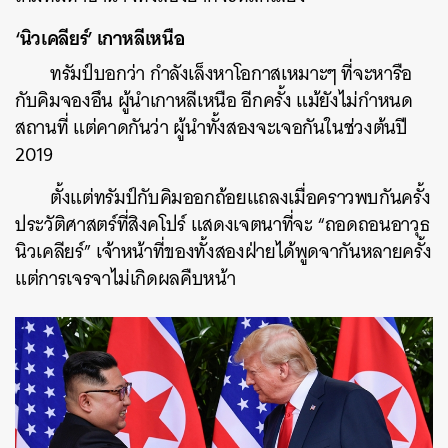
‘นิวเคลียร์’ เกาหลีเหนือ
ทรัมป์บอกว่า กำลังเล็งหาโอกาสเหมาะๆ ที่จะหารือ
ค้นหา
กับคิมจองอึน ผู้นำเกาหลีเหนือ อีกครั้ง แม้ยังไม่กำหนด
SHARE
TWEET
LINE
EMAIL
สถานที่ แต่คาดกันว่า ผู้นำทั้งสองจะเจอกันในช่วงต้นปี
2019
ตั้งแต่ทรัมป์กับคิมออกถ้อยแถลงเมื่อคราวพบกันครั้ง
ประวัติศาสตร์ที่สิงคโปร์ แสดงเจตนาที่จะ “ถอดถอนอาวุธ
นิวเคลียร์” เจ้าหน้าที่ของทั้งสองฝ่ายได้พูดจากันหลายครั้ง
แต่การเจรจาไม่เกิดผลคืบหน้า