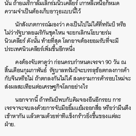
นั้น ถ้าอเมริกาล้มเลิกร่มนิวเคลียร์ เกาหลีเหนือก็หมด
ความจำเป็นต้องเก็บอาวุธแบบนี้ไว้
นักสังเกตการณ์มองว่า คงเป็นไปไม่ได้ที่ทรัมป์ หรือ
ไม่ว่ารัฐบาลอเมริกันชุดไหน จะยกเลิกนโยบายร่ม
นิวเคลียร์ ดังนั้น ท้ายที่สุด โลกอาจต้องยอมรับที่จะมี
ประเทศนิวเคลียร์เพิ่มขึ้นอีกหนึ่ง
คงต้องจับตาดูว่า ก่อนครบกำหนดเจรจา 90 วัน ณ
สิ้นเดือนกุมภาพันธ์ รัฐบาลทรัมป์จะบรรลุข้อตกลงการค้า
กับจีนหรือไม่ ถ้าตกลงกันไม่ได้ สงครามการค้ารอบใหม่จะ
ส่งผลสะเทือนต่อเศรษฐกิจโลกอย่างไร
นอกจากนี้ ถ้าทรัมป์พบกับคิมจองอึนอีกรอบ การ
เจรจาจะจบลงด้วยการจับมือยิ้มแย้มออกสื่อ หรือว่ามึนตึง
เข้าหากัน แล้วตามด้วยท่าทีแข็งกร้าวยิ่งขึ้นของแต่ละ
ฝ่าย.