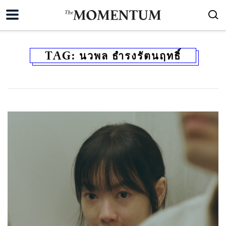
TAG:
นวพล ธำรงรัตนฤทธิ์