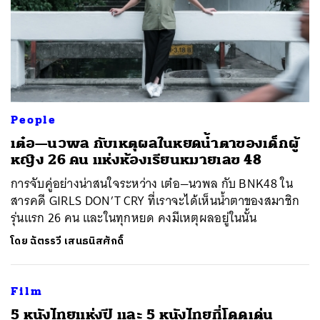
People
เต๋อ—นวพล กับเหตุผลในหยดน้ำตาของเด็กผู้
หญิง 26 คน แห่งห้องเรียนหมายเลข 48
การจับคู่อย่างน่าสนใจระหว่าง เต๋อ—นวพล กับ BNK48 ใน
สารคดี GIRLS DON’T CRY ที่เราจะได้เห็นน้ำตาของสมาชิก
รุ่นแรก 26 คน และในทุกหยด คงมีเหตุผลอยู่ในนั้น
โดย
ฉัตรรวี เสนธนิสศักดิ์
Film
5 หนังไทยแห่งปี และ 5 หนังไทยที่โดดเด่น