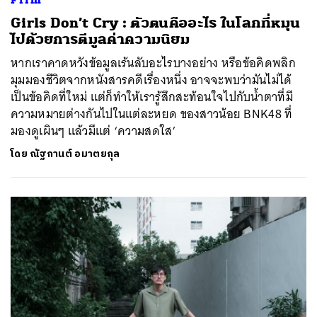
Girls Don’t Cry : ตัวตนคืออะไร ในโลกที่หมุน
ไปด้วยการตีมูลค่าความนิยม
หากเราคาดหวังข้อมูลเร้นลับอะไรบางอย่าง หรือข้อคิดพลิก
มุมมองชีวิตจากหนังสารคดีเรื่องหนึ่ง อาจจะพบว่ามันไม่ได้
เป็นข้อคิดที่ใหม่ แต่ก็ทำให้เรารู้สึกสะท้อนใจไปกับน้ำตาที่มี
ความหมายต่างกันไปในแต่ละหยด ของสาวน้อย BNK48 ที่
มองดูเผินๆ แล้วมีแต่ ‘ความสดใส’
โดย
ณัฐกานต์ อมาตยกุล