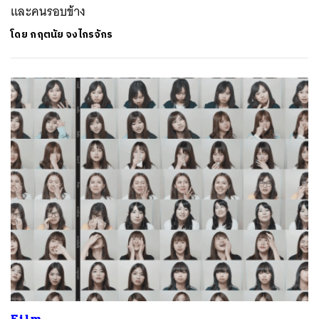
และคนรอบข้าง
โดย
กฤตนัย จงไกรจักร
ค้นหา
SHARE
TWEET
LINE
EMAIL
Film