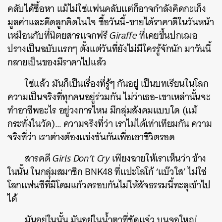
คลับได้ซื้อหา แม้ไม่ใช่แฟนคลับแต่ก็อาจกำลังคิดกะเก็ง
มูลค่าและดีดลูกคิดในใจ ซื้อวันนี้-ขายได้ราคาดีในวันหน้า
เหมือนกับที่นิตยสารแจกฟรี
Giraffe
ที่เคยขึ้นปกเฌอ
ปรางเป็นฉบับแรกๆ ตั้งแต่วันที่ยังไม่มีใครรู้จักนัก มาวันนี้
กลายเป็นของมีราคาไปแล้ว
ใช่แล้ว มันก็เป็นเรื่องที่รู้ๆ กันอยู่ เป็นบทเรียนในโลก
ความเป็นจริงที่ทุกคนอยู่ร่วมกัน ไม่ว่าเธอ-เขาเหล่านั้นจะ
ทำอาชีพอะไร อยู่วงการไหน มีกลุ่มสังคมแบบใด (แม้
กระทั่งในวัด)… ความจริงที่ว่า เราไม่ได้เท่าเทียมกัน ความ
จริงที่ว่า เราต่างต้องแข่งขันกันเพื่อเอาชีวิตรอด
สารคดี
Girls Don’t Cry
เพียงฉายให้เราเห็นว่า ข้าง
ในนั้น ในกลุ่มสมาชิก BNK48 ที่แปะโลโก้ ‘แบ๊วใส’ ไม่ใช่
โลกแฟนซีที่มีโดมแก้วครอบกันไม่ให้สัจธรรมนี้ทะลุเข้าไป
ได้
มันอยู่ในนั้น มันอยู่ในน้ำตาที่ชัดแจ๋ว บนจอใหญ่