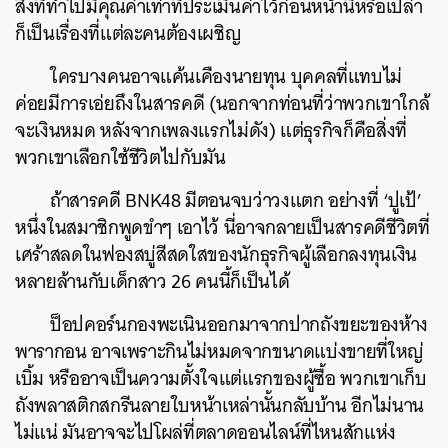
สิ่งที่ทำไปมีคุณค่าเท่าที่ประเมินค่าไว้ก่อนหน้านี้หรือเปล่า
ก็เป็นเรื่องที่แต่ละคนต้องเผชิญ
ใครบางคนอาจแค้นเคืองนายทุน บุคคลที่แทบไม่
ค่อยมีการเอ่ยถึงในสารคดี (นอกจากท่อนที่ว่าพวกเขาใกล้
จะเงินหมด หลังจากเพลงแรกไม่ดัง) แต่ธุรกิจก็คือสิ่งที่
พวกเขาเลือกใช้ชีวิตไปกับมัน
ถ้าสารคดี BNK48 มีตอนจบว่าวงแตก อย่างที่ ‘ปูเป้’
หนึ่งในสมาชิกพูดขำๆ เอาไว้ นี่อาจกลายเป็นสารคดีชีวิตที่
เศร้าสลดในฟองสบู่สีสดใสของนักธุรกิจผู้เลือกลงทุนเงิน
หลายล้านกับเด็กสาว 26 คนนี้ก็เป็นได้
ป็อปคอร์นกองพะเนินออกมาจากปากถังขยะของห้าง
พารากอน อาจเพราะกินไม่หมดจากขนาดแบ่งขายที่ใหญ่
เบิ้ม หรืออาจเป็นความตั้งใจแต่แรกของผู้ซื้อ พวกเขาเก็บ
ถังพลาสติกสกรีนลายใบหน้าเหล่านั้นกลับบ้าน อีกไม่นาน
ไม่แน่ มันอาจจะไปโผล่ที่ตลาดออนไลน์ที่ไหนสักแห่ง