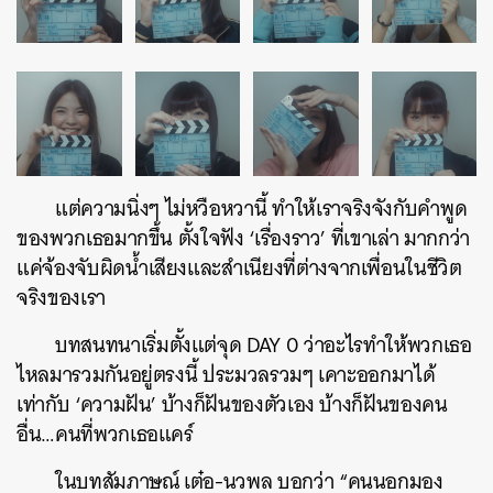
แต่ความนิ่งๆ ไม่หวือหวานี้ ทำให้เราจริงจังกับคำพูด
ของพวกเธอมากขึ้น ตั้งใจฟัง ‘เรื่องราว’ ที่เขาเล่า มากกว่า
แค่จ้องจับผิดน้ำเสียงและสำเนียงที่ต่างจากเพื่อนในชีวิต
จริงของเรา
บทสนทนาเริ่มตั้งแต่จุด DAY 0 ว่าอะไรทำให้พวกเธอ
ไหลมารวมกันอยู่ตรงนี้ ประมวลรวมๆ เคาะออกมาได้
เท่ากับ ‘ความฝัน’ บ้างก็ฝันของตัวเอง บ้างก็ฝันของคน
อื่น…คนที่พวกเธอแคร์
ในบทสัมภาษณ์ เต๋อ-นวพล บอกว่า “คนนอกมอง