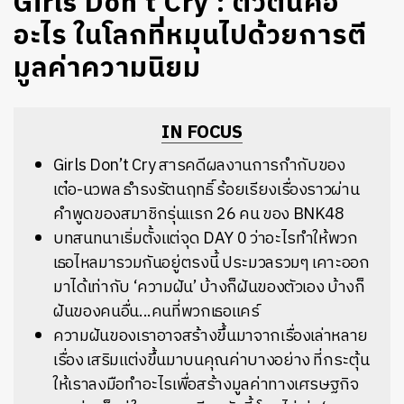
Girls Don’t Cry : ตัวตนคือ
อะไร ในโลกที่หมุนไปด้วยการตี
มูลค่าความนิยม
IN FOCUS
Girls Don’t Cry สารคดีผลงานการกำกับของ
เต๋อ-นวพล ธำรงรัตนฤทธิ์ ร้อยเรียงเรื่องราวผ่าน
คำพูดของสมาชิกรุ่นแรก 26 คน ของ BNK48
บทสนทนาเริ่มตั้งแต่จุด DAY 0 ว่าอะไรทำให้พวก
เธอไหลมารวมกันอยู่ตรงนี้ ประมวลรวมๆ เคาะออก
มาได้เท่ากับ ‘ความฝัน’ บ้างก็ฝันของตัวเอง บ้างก็
ฝันของคนอื่น...คนที่พวกเธอแคร์
ความฝันของเราอาจสร้างขึ้นมาจากเรื่องเล่าหลาย
เรื่อง เสริมแต่งขึ้นมาบนคุณค่าบางอย่าง ที่กระตุ้น
ให้เราลงมือทำอะไรเพื่อสร้างมูลค่าทางเศรษฐกิจ