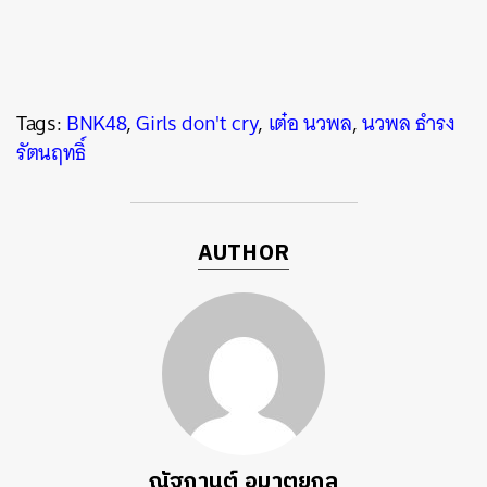
Tags:
BNK48
,
Girls don't cry
,
เต๋อ นวพล
,
นวพล ธำรง
รัตนฤทธิ์
AUTHOR
ณัฐกานต์ อมาตยกุล