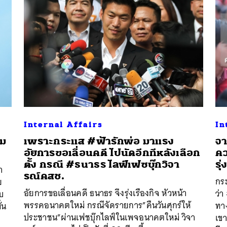
Internal Affairs
In
ผม
เพราะกระแส #ฟ้ารักพ่อ มาแรง
จา
อัยการขอเลื่อนคดี ไปนัดอีกทีหลังเลือก
คว
ตั้ง กรณี #ธนาธร ไลฟ์เฟซบุ๊กวิจา
รุ
า
รณ์คสช.
กร
ย
อัยการขอเลื่อนคดี ธนาธร จึงรุ่งเรืองกิจ หัวหน้า
ว่า
บ
พรรคอนาคตใหม่ กรณีจัดรายการ”คืนวันศุกร์ให้
ทาง
่น
ประชาชน”ผ่านเฟชบุ๊กไลฟ์ในเพจอนาคตใหม่ วิจา
เข