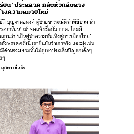
รียน’ ประหลาด กลับหัวกลับหาง
้างความหมายใหม่
ัติ บุญงามอนงค์ ผู้ชายอารมณ์ดีท่าทียียวน นำ
รคเกรียน’ เข้าจดแจ้งชื่อกับ กกต. โดยมี
แกนว่า ‘เป็นผู้นำความบันเทิงสู่การเมืองไทย’
ตั้งพรรคครั้งนี้ เขายืนยันว่าเอาจริง และมุ่งเน้น
มีส่วนร่วม รวมทั้งไม่ดูเบาประเด็นปัญหาเล็กๆ
อยๆ
ย
มุทิตา เชื้อชั่ง