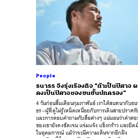
People
ธนาธร จึงรุ่งเรืองกิจ “ถ้าเป็นปีศาจ 
คงเป็นปีศาจของชนชั้นปกครอง”
4 วันก่อนสิ้นเดือนกุมภาพันธ์ เราได้สนทนากับธน
ธร—ผู้ที่ดูไม่รู้เหน็ดเหนื่อยกับการเดินสายปราศรั
และการตอบคำถามกับสื่อต่างๆ แน่นอนว่าคำตอ
ของเขายังคงชัดเจน แจ่มแจ้ง แข็งกร้าว และยึดมั
ในอุดมการณ์ แม้ว่าจะมีความเห็นจากอีกฝั่ง