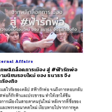
ternal Affairs
กพลิกล็อคการเมือง สู่ #ฟ้ารักพ่อ
ามนิยมรอบใหม่ ของ ธนาธร จึง
่งเรืองกิจ
ะแสไวรัลของคลิป #ฟ้ารักพ่อ จนถึงการตอบกลับ
 #พ่อก็รักฟ้าและประชาชน ทำให้เขาได้ซีน
การเมืองในสายตาคนรุ่นใหม่ หลังจากที่ชื่อของ
าและพรรคอนาคตใหม่ เงียบหายไปจากการพูด