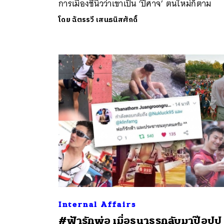
การเมืองชี้นิ้วว่าเขาเป็น ‘ปีศาจ’ ตนใหม่ก็ตาม
โดย
ฉัตรรวี เสนธนิสศักดิ์
Internal Affairs
#ฟ้ารักพ่อ เมื่อธนาธรกลับมาป๊อปปู