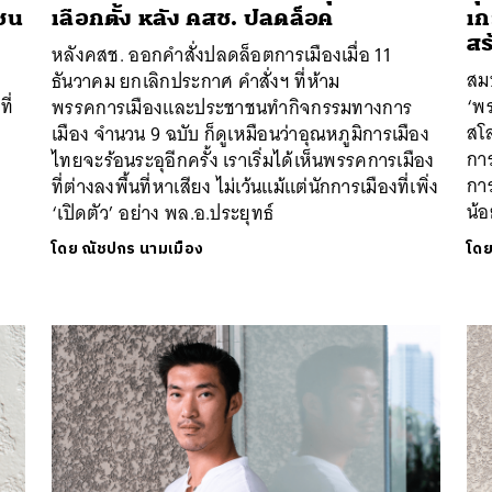
าชน
เลือกตั้ง หลัง คสช. ปลดล็อค
เก
สร
หลังคสช. ออกคำสั่งปลดล็อตการเมืองเมื่อ 11
สมบ
ธันวาคม ยกเลิกประกาศ คำสั่งฯ ที่ห้าม
ี่
‘พร
พรรคการเมืองและประชาชนทำกิจกรรมทางการ
สโล
เมือง จำนวน 9 ฉบับ ก็ดูเหมือนว่าอุณหภูมิการเมือง
การ
ไทยจะร้อนระอุอีกครั้ง เราเริ่มได้เห็นพรรคการเมือง
การ
ที่ต่างลงพื้นที่หาเสียง ไม่เว้นแม้แต่นักการเมืองที่เพิ่ง
น้
‘เปิดตัว’ อย่าง พล.อ.ประยุทธ์
โดย
ณัชปกร นามเมือง
โด
นหา