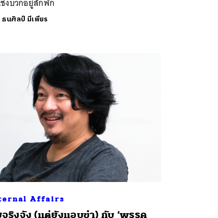
เชิงบวกอยู่สักพัก
ย
ธนศิลป์ มีเพียร
ternal Affairs
ยจริงจัง (แต่ยังแอบขำ) กับ ‘พรรค