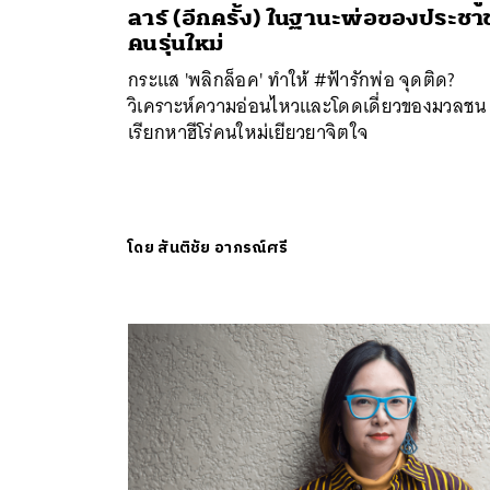
ลาร์ (อีกครั้ง) ในฐานะพ่อของประช
คนรุ่นใหม่
กระแส 'พลิกล็อค' ทำให้ #ฟ้ารักพ่อ จุดติด?
วิเคราะห์ความอ่อนไหวและโดดเดี่ยวของมวลชน ท
เรียกหาฮีโร่คนใหม่เยียวยาจิตใจ
โดย
สันติชัย อาภรณ์ศรี
ค้