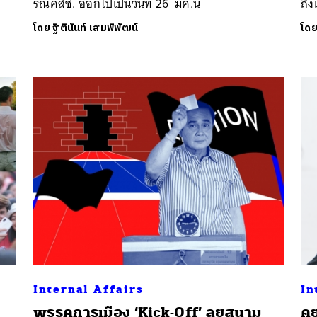
รณ์คสช. ออกไปเป็นวันที่ 26 มีค.นี้
ถึง
โดย
ฐิตินันท์ เสมพิพัฒน์
โด
Internal Affairs
In
พรรคการเมือง ‘Kick-Off’ ลุยสนาม
คุ