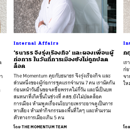
SHARE
TWEET
LINE
EMAIL
Internal Affairs
In
‘ธนาธร จึงรุ่งเรืองกิจ’ และผองเพื่อนผู้
กฤ
ก่อการ ในวันที่การเมืองยังไม่ถูกปลด
จ
เรา
ล็อค
ก่อ
The Momentum คุยกับธนาธร จึงรุ่งเรืองกิจ และ
ทำ
จา
ส่วนหนึ่งของผู้ก่อการชุดแรกจำนวน 7 คน เรานัดกัน
ใหม
ก่อนหน้าวันยื่นขอจดชื่อพรรคไม่กี่วัน และนี่เป็นบท
ง
สนทนาที่เกิดขึ้นในช่วงที่ คสช.ยังไม่ปลดล็อค
การเมือง ห้ามพูดเรื่องนโยบายเพราะอาจดูเป็นการ
หาเสียง ห้ามทำกิจกรรมลงพื้นที่ใดๆ และห้ามรวม
ตัวทางการเมืองเกิน 5 คน
โดย
THE MOMENTUM TEAM
โด