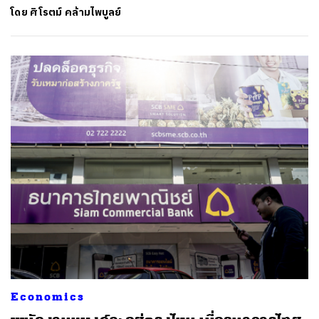
โดย
ศิโรตม์ คล้ามไพบูลย์
Economics