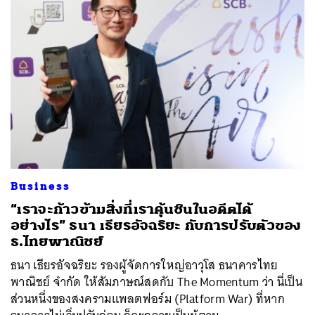
Business
“เราจะก้าวข้ามสิ่งที่เราคุ้นชินในอดีตได้
อย่างไร” ธนา เธียรอัจฉริยะ กับการปรับตัวของ
ธ.ไทยพาณิชย์
ธนา เธียรอัจฉริยะ รองผู้จัดการใหญ่อาวุโส ธนาคารไทย
พาณิชย์ จำกัด ให้สัมภาษณ์สดกับ The Momentum ว่า นี่เป็น
ส่วนหนึ่งของสงครามแพลตฟอร์ม (Platform War) ที่หาก