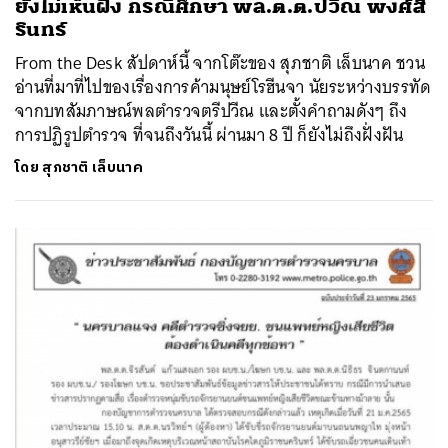
ยังไม่เห็นฝั่ง กรณีศึกษา พล.ต.ต.ปวีณ พงศ์สิ
รินทร์
From the Desk สัปดาห์นี้ จากโต๊ะของ สุภชาติ เล็บนาค ชวน
อ่านที่มาที่ไปของเรื่องการค้ามนุษย์โรฮีนจา นัยระหว่างบรรทัด
จากบทสัมภาษณ์พลตำรวจตรีปวีณ และตั้งคำถามดังๆ ถึง
การปฏิรูปตำรวจ ที่จนถึงวันนี้ ผ่านมา 8 ปี ก็ยังไม่ถึงฝั่งฝัน
โดย
สุภชาติ เล็บนาค