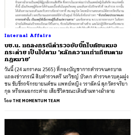
Internal Affairs
บช.น. แถลงกรณีตำรวจขับบิ๊กไบค์ชนหมอ
กระต่าย เป็นไปตาม ‘หลักความเท่าเทียมตาม
กฎหมาย’
วันนี้ (24 มกราคม 2565) ที่กองบัญชาการตำรวจนครบาล
แถลงข่าวกรณี สิบตำรวจตรี นรวิชญ์ บัวดก ตำรวจควบคุมฝูง
ชน ขับขี่รถจักรยายนต์ชน แพทย์หญิง วราลัคน์ สุภวัตรจริยา
กุล หรือหมอกระต่าย เสียชีวิตขณะเดินข้ามทางม้าลาย
โดย
THE MOMENTUM TEAM